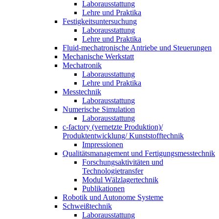
Laborausstattung
Lehre und Praktika
Festigkeitsuntersuchung
Laborausstattung
Lehre und Praktika
Fluid-mechatronische Antriebe und Steuerungen
Mechanische Werkstatt
Mechatronik
Laborausstattung
Lehre und Praktika
Messtechnik
Laborausstattung
Numerische Simulation
Laborausstattung
c-factory (vernetzte Produktion)/
Produktentwicklung/ Kunststofftechnik
Impressionen
Qualitätsmanagement und Fertigungsmesstechnik
Forschungsaktivitäten und
Technologietransfer
Modul Wälzlagertechnik
Publikationen
Robotik und Autonome Systeme
Schweißtechnik
Laborausstattung