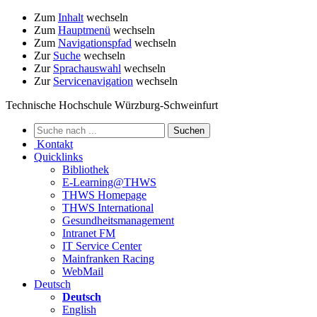
Zum
Inhalt
wechseln
Zum
Hauptmenü
wechseln
Zum
Navigationspfad
wechseln
Zur
Suche
wechseln
Zur
Sprachauswahl
wechseln
Zur
Servicenavigation
wechseln
Technische Hochschule Würzburg-Schweinfurt
Kontakt
Quicklinks
Bibliothek
E-Learning@THWS
THWS Homepage
THWS International
Gesundheitsmanagement
Intranet FM
IT Service Center
Mainfranken Racing
WebMail
Deutsch
Deutsch
English