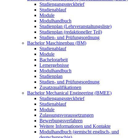
Studiengangssteckbrief
Studienablauf
Module
Modulhandbuch
Studienplan (Lehrveranstaltungsliste)
Studienplan (redaktioneller Teil)
Studien- und Prüfungsordnung
Bachelor Maschinenbau (BM)
Studienablauf
Module
Bachelorarbeit
Lernergebnisse
Modulhandbuch
Studienplan
Studien- und Prüfungsordnung
Zusatzqualifikationen
Bachelor Mechanical Engineering (BMEE)
Studiengangssteckbrief
Studienablauf
Module
Zulassungsvoraussetzungen
Bewerbungsverfahren
Weitere Informationen und Kontakte
Modulhandbuch (gemischt englisch- und
deutschsprachig)