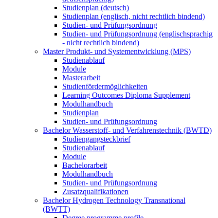
Studienplan (deutsch)
Studienplan (englisch, nicht rechtlich bindend)
Studien- und Prüfungsordnung
Studien- und Prüfungsordnung (englischsprachig
- nicht rechtlich bindend)
Master Produkt- und Systementwicklung (MPS)
Studienablauf
Module
Masterarbeit
Studienfördermöglichkeiten
Learning Outcomes Diploma Supplement
Modulhandbuch
Studienplan
Studien- und Prüfungsordnung
Bachelor Wasserstoff- und Verfahrenstechnik (BWTD)
Studiengangsteckbrief
Studienablauf
Module
Bachelorarbeit
Modulhandbuch
Studien- und Prüfungsordnung
Zusatzqualifikationen
Bachelor Hydrogen Technology Transnational
(BWTT)
Degree programme profile