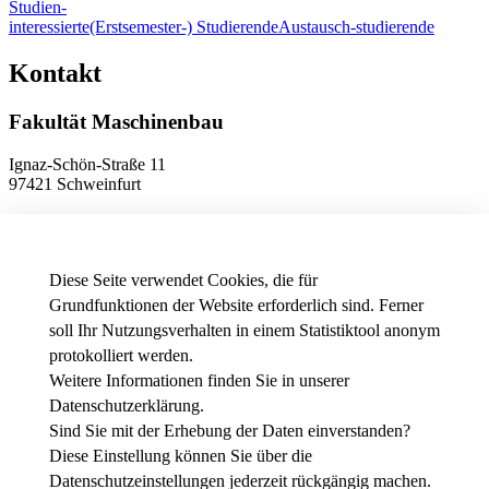
Studien-
interessierte
(Erstsemester-) Studierende
Austausch-studierende
Kontakt
Fakultät Maschinenbau
Ignaz-Schön-Straße 11
97421 Schweinfurt
Telefon
+49 9721 940-9902
E-Mail
dekanat.fm[at]thws.de
Anfahrt
Diese Seite verwendet Cookies, die für
Grundfunktionen der Website erforderlich sind. Ferner
soll Ihr Nutzungsverhalten in einem Statistiktool anonym
Datenschutzeinstellungen
protokolliert werden.
Weitere Informationen finden Sie in unserer
News - Presse
Datenschutzerklärung
.
Stellenausschreibungen der THWS
Intranet
Sind Sie mit der Erhebung der Daten einverstanden?
Diese Einstellung können Sie über die
Facebook
Datenschutzeinstellungen
jederzeit rückgängig machen.
Youtube