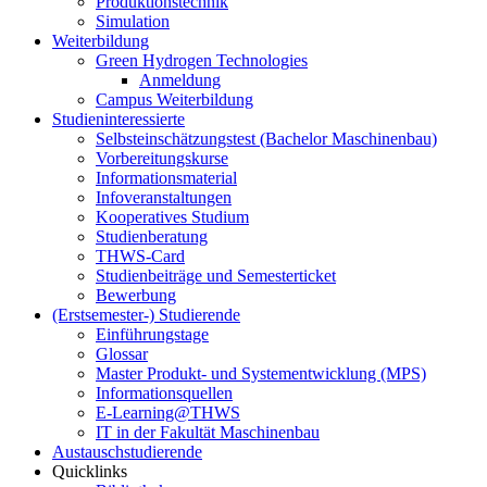
Produktionstechnik
Simulation
Weiterbildung
Green Hydrogen Technologies
Anmeldung
Campus Weiterbildung
Studieninteressierte
Selbsteinschätzungstest (Bachelor Maschinenbau)
Vorbereitungskurse
Informationsmaterial
Infoveranstaltungen
Kooperatives Studium
Studienberatung
THWS-Card
Studienbeiträge und Semesterticket
Bewerbung
(Erstsemester-) Studierende
Einführungstage
Glossar
Master Produkt- und Systementwicklung (MPS)
Informationsquellen
E-Learning@THWS
IT in der Fakultät Maschinenbau
Austauschstudierende
Quicklinks