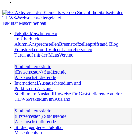
Fakultät Maschinenbau
Fakultät
Maschinenbau
im Überblick
Alumni
Ansprechstellen
Brennstoffzellenprüfstand-Blog
Fotostrecken und Videos
Labore
Personen
Türen auf mit der Maus
Vereine
Studieninteressierte
(Erstsemester-) Studierende
Austauschstudierende
International
Austauschstudium und
Praktika im Ausland
Studium im Ausland
Hinweise für Gaststudierende an der
THWS
Praktikum im Ausland
Studieninteressierte
(Erstsemester-) Studierende
Austauschstudierende
Studiengänge
der Fakultät
Maschinenbau