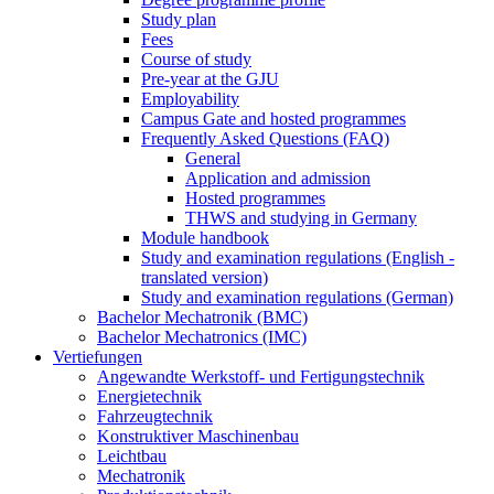
Study plan
Fees
Course of study
Pre-year at the GJU
Employability
Campus Gate and hosted programmes
Frequently Asked Questions (FAQ)
General
Application and admission
Hosted programmes
THWS and studying in Germany
Module handbook
Study and examination regulations (English -
translated version)
Study and examination regulations (German)
Bachelor Mechatronik (BMC)
Bachelor Mechatronics (IMC)
Vertiefungen
Angewandte Werkstoff- und Fertigungstechnik
Energietechnik
Fahrzeugtechnik
Konstruktiver Maschinenbau
Leichtbau
Mechatronik