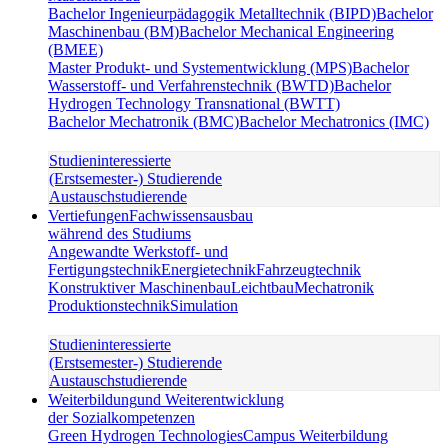
Bachelor Ingenieurpädagogik Metalltechnik (BIPD)
Bachelor
Maschinenbau (BM)
Bachelor Mechanical Engineering
(BMEE)
Master Produkt- und Systementwicklung (MPS)
Bachelor
Wasserstoff- und Verfahrenstechnik (BWTD)
Bachelor
Hydrogen Technology Transnational (BWTT)
Bachelor Mechatronik (BMC)
Bachelor Mechatronics (IMC)
Studieninteressierte
(Erstsemester-) Studierende
Austauschstudierende
Vertiefungen
Fachwissensausbau
während des Studiums
Angewandte Werkstoff- und
Fertigungstechnik
Energietechnik
Fahrzeugtechnik
Konstruktiver Maschinenbau
Leichtbau
Mechatronik
Produktionstechnik
Simulation
Studieninteressierte
(Erstsemester-) Studierende
Austauschstudierende
Weiterbildung
und Weiterentwicklung
der Sozialkompetenzen
Green Hydrogen Technologies
Campus Weiterbildung