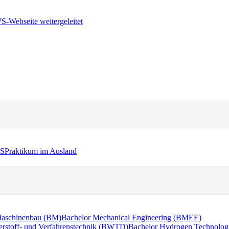
WS
Praktikum im Ausland
Maschinenbau (BM)
Bachelor Mechanical Engineering (BMEE)
erstoff- und Verfahrenstechnik (BWTD)
Bachelor Hydrogen Technolog