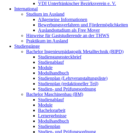
VDI Unterfränkischer Bezirksverein e. V.
International
Studium im Ausland
Allgemeine Informationen
Bewerbungsverfahren und Fördermöglichkeiten
Auslandsstudium als Free Mover
Hinweise für Gaststudierende an der THWS
Praktikum im Ausland
Studiengänge
Bachelor Ingenieurpädagogik Metalltechnik (BIPD)
Studiengangssteckbrief
Studienablauf
Module
Modulhandbuch
Studienplan (Lehrveranstaltungsliste)
Studienplan (redaktioneller Teil)
Studien- und Prüfungsordnung
Bachelor Maschinenbau (BM)
Studienablauf
Module
Bachelorarbeit
Lernergebnisse
Modulhandbuch
Studienplan
Studien- und Prüfungsordnung