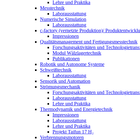
Lehre und Praktika
Messtechnik
Laborausstattung
Numerische Simulation
Laborausstattung
c-factory (vernetzte Produktion)/ Produktentwickl
Impressionen
Qualitätsmanagement und Fertigungsmesstechnik
Forschungsaktivitäten und Technologietrans
Modul Wälzlagertechnik
Publikationen
Robotik und Autonome Systeme
Schweißtechnik
Laborausstattung
Sensorik und Automation
Strömungsmechanik
Forschungsaktivitäten und Technologietrans
Laborausstattung
Lehre und Praktika
Thermodynamik und Energietechnik
Impressionen
Laborausstattung
Lehre und Praktika
Projekt Taifun 17 H₂
Verbrennungsmotoren