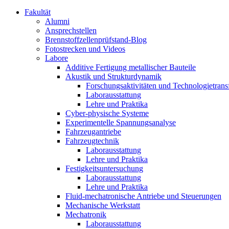
Fakultät
Alumni
Ansprechstellen
Brennstoffzellenprüfstand-Blog
Fotostrecken und Videos
Labore
Additive Fertigung metallischer Bauteile
Akustik und Strukturdynamik
Forschungsaktivitäten und Technologietrans
Laborausstattung
Lehre und Praktika
Cyber-physische Systeme
Experimentelle Spannungsanalyse
Fahrzeugantriebe
Fahrzeugtechnik
Laborausstattung
Lehre und Praktika
Festigkeitsuntersuchung
Laborausstattung
Lehre und Praktika
Fluid-mechatronische Antriebe und Steuerungen
Mechanische Werkstatt
Mechatronik
Laborausstattung