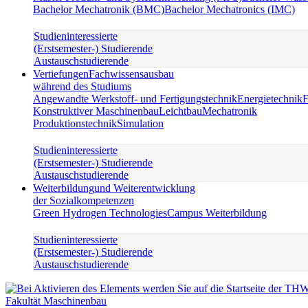
Bachelor Mechatronik (BMC)
Bachelor Mechatronics (IMC)
Studieninteressierte
(Erstsemester-) Studierende
Austauschstudierende
Vertiefungen
Fachwissensausbau
während des Studiums
Angewandte Werkstoff- und Fertigungstechnik
Energietechnik
F
Konstruktiver Maschinenbau
Leichtbau
Mechatronik
Produktionstechnik
Simulation
Studieninteressierte
(Erstsemester-) Studierende
Austauschstudierende
Weiterbildung
und Weiterentwicklung
der Sozialkompetenzen
Green Hydrogen Technologies
Campus Weiterbildung
Studieninteressierte
(Erstsemester-) Studierende
Austauschstudierende
Fakultät Maschinenbau