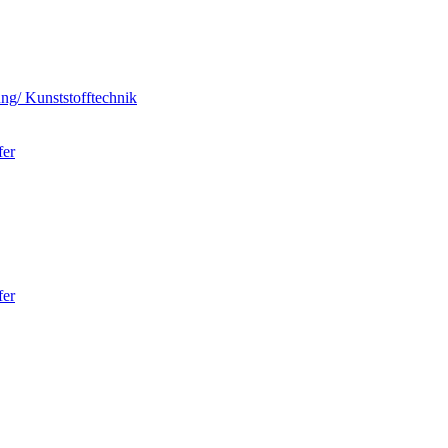
ung/ Kunststofftechnik
fer
fer