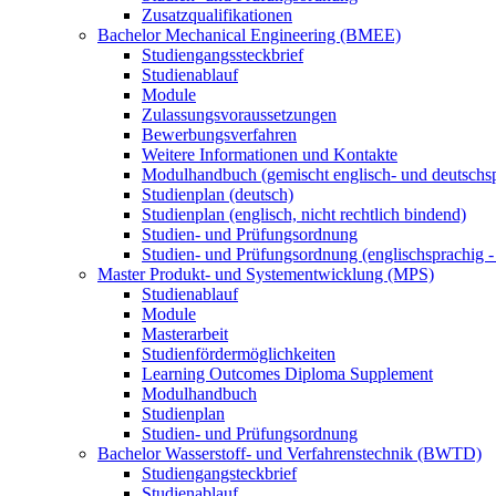
Zusatzqualifikationen
Bachelor Mechanical Engineering (BMEE)
Studiengangssteckbrief
Studienablauf
Module
Zulassungsvoraussetzungen
Bewerbungsverfahren
Weitere Informationen und Kontakte
Modulhandbuch (gemischt englisch- und deutschs
Studienplan (deutsch)
Studienplan (englisch, nicht rechtlich bindend)
Studien- und Prüfungsordnung
Studien- und Prüfungsordnung (englischsprachig - 
Master Produkt- und Systementwicklung (MPS)
Studienablauf
Module
Masterarbeit
Studienfördermöglichkeiten
Learning Outcomes Diploma Supplement
Modulhandbuch
Studienplan
Studien- und Prüfungsordnung
Bachelor Wasserstoff- und Verfahrenstechnik (BWTD)
Studiengangsteckbrief
Studienablauf