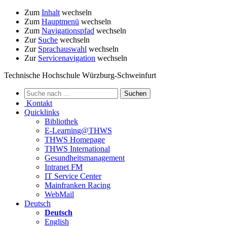
Zum
Inhalt
wechseln
Zum
Hauptmenü
wechseln
Zum
Navigationspfad
wechseln
Zur
Suche
wechseln
Zur
Sprachauswahl
wechseln
Zur
Servicenavigation
wechseln
Technische Hochschule Würzburg-Schweinfurt
Kontakt
Quicklinks
Bibliothek
E-Learning@THWS
THWS Homepage
THWS International
Gesundheitsmanagement
Intranet FM
IT Service Center
Mainfranken Racing
WebMail
Deutsch
Deutsch
English