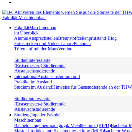
Fakultät Maschinenbau
Fakultät
Maschinenbau
im Überblick
Alumni
Ansprechstellen
Brennstoffzellenprüfstand-Blog
Fotostrecken und Videos
Labore
Personen
Türen auf mit der Maus
Vereine
Studieninteressierte
(Erstsemester-) Studierende
Austauschstudierende
International
Austauschstudium und
Praktika im Ausland
Studium im Ausland
Hinweise für Gaststudierende an der TH
Studieninteressierte
(Erstsemester-) Studierende
Austauschstudierende
Studiengänge
der Fakultät
Maschinenbau
Bachelor Ingenieurpädagogik Metalltechnik (BIPD)
Bachelor 
Master Produkt- und Systementwicklung (MPS)
Bachelor Wass