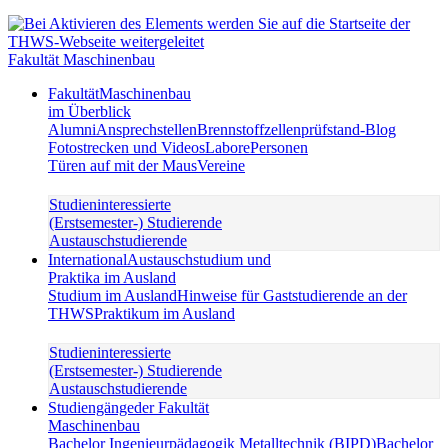
Fakultät Maschinenbau
Fakultät
Maschinenbau
im Überblick
Alumni
Ansprechstellen
Brennstoffzellenprüfstand-Blog
Fotostrecken und Videos
Labore
Personen
Türen auf mit der Maus
Vereine
Studieninteressierte
(Erstsemester-) Studierende
Austauschstudierende
International
Austauschstudium und
Praktika im Ausland
Studium im Ausland
Hinweise für Gaststudierende an der
THWS
Praktikum im Ausland
Studieninteressierte
(Erstsemester-) Studierende
Austauschstudierende
Studiengänge
der Fakultät
Maschinenbau
Bachelor Ingenieurpädagogik Metalltechnik (BIPD)
Bachelor