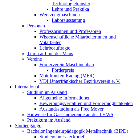
Technologietransfer
Lehre und Praktika
Werkzeugmaschinen
Laborausstattung
Personen
Professorinnen und Professoren
Wissenschaftliche Mitarbeiterinnen und
Mitarbeiter
Lehrbeauftragte
Türen auf mit der Maus
Vereine
Förderverein Maschinenbau
Förderpreis
Mainfranken Racing (MFR)
VDI Unterfränkischer Bezirksverein e. V.
International
Studium im Ausland
Allgemeine Informationen
Bewerbungsverfahren und Fördermöglichkeiten
Auslandsstudium als Free Mover
Hinweise für Gaststudierende an der THWS
Praktikum im Ausland
Studiengänge
Bachelor Ingenieurpädagogik Metalltechnik (BIPD)
Studiengangssteckbrief