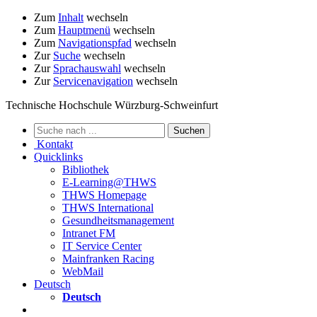
Zum
Inhalt
wechseln
Zum
Hauptmenü
wechseln
Zum
Navigationspfad
wechseln
Zur
Suche
wechseln
Zur
Sprachauswahl
wechseln
Zur
Servicenavigation
wechseln
Technische Hochschule Würzburg-Schweinfurt
Kontakt
Quicklinks
Bibliothek
E-Learning@THWS
THWS Homepage
THWS International
Gesundheitsmanagement
Intranet FM
IT Service Center
Mainfranken Racing
WebMail
Deutsch
Deutsch