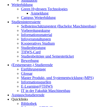
Simulation
Weiterbildung
Green Hydrogen Technologies
Anmeldung
Campus Weiterbildung
Studieninteressierte
Selbsteinschätzungstest (Bachelor Maschinenbau)
Vorbereitungskurse
Informationsmaterial
Infoveranstaltungen
Kooperatives Studium
Studienberatung
THWS-Card
Studienbeiträge und Semesterticket
Bewerbung
(Erstsemester-) Studierende
Einführungstage
Glossar
Master Produkt- und Systementwicklung (MPS)
Informationsquellen
E-Learning@THWS
IT in der Fakultät Maschinenbau
Austauschstudierende
Quicklinks
Bibliothek