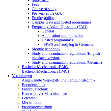
Fees
Course of study
Pre-year at the GJU
Employability
Campus Gate and hosted programmes
Frequently Asked Questions (FAQ)
General
Application and admission
Hosted programmes
THWS and studying in Germany
Module handbook
Study and examination regulations (English -
translated version)
Study and examination regulations (German)
Bachelor Mechatronik (BMC)
Bachelor Mechatronics (IMC)
Vertiefungen
Angewandte Werkstoff- und Fertigungstechnik
Energietechnik
Fahrzeugtechnik
Konstruktiver Maschinenbau
Leichtbau
Mechatronik
Produktionstechnik