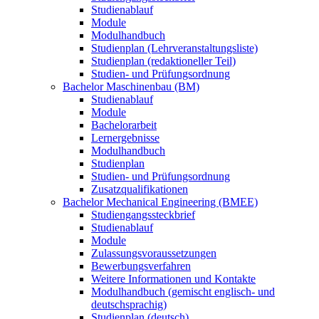
Studienablauf
Module
Modulhandbuch
Studienplan (Lehrveranstaltungsliste)
Studienplan (redaktioneller Teil)
Studien- und Prüfungsordnung
Bachelor Maschinenbau (BM)
Studienablauf
Module
Bachelorarbeit
Lernergebnisse
Modulhandbuch
Studienplan
Studien- und Prüfungsordnung
Zusatzqualifikationen
Bachelor Mechanical Engineering (BMEE)
Studiengangssteckbrief
Studienablauf
Module
Zulassungsvoraussetzungen
Bewerbungsverfahren
Weitere Informationen und Kontakte
Modulhandbuch (gemischt englisch- und
deutschsprachig)
Studienplan (deutsch)