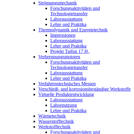
Strömungsmechanik
Forschungsaktivitäten und
Technologietransfer
Laborausstattung
Lehre und Praktika
Thermodynamik und Energietechnik
Impressionen
Laborausstattung
Lehre und Praktika
Projekt Taifun 17 H₂
Verbrennungsmotoren
Forschungsaktivitäten und
Technologietransfer
Laborausstattung
Lehre und Praktika
Verfahrenstechnisches Messen
Verschleiß- und korrosionsbeständige Werkstoffe
Virtuelle Produktentwicklung
Laborausstattung
Labornutzung
Lehre und Praktika
Wärmetechnik
Wasserstofftechnik
Werkstofftechnik
Forschungsaktivitäten und