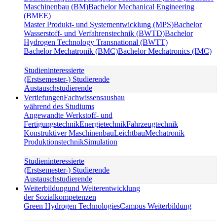
Maschinenbau (BM)
Bachelor Mechanical Engineering
(BMEE)
Master Produkt- und Systementwicklung (MPS)
Bachelor
Wasserstoff- und Verfahrenstechnik (BWTD)
Bachelor
Hydrogen Technology Transnational (BWTT)
Bachelor Mechatronik (BMC)
Bachelor Mechatronics (IMC)
Studieninteressierte
(Erstsemester-) Studierende
Austauschstudierende
Vertiefungen
Fachwissensausbau
während des Studiums
Angewandte Werkstoff- und
Fertigungstechnik
Energietechnik
Fahrzeugtechnik
Konstruktiver Maschinenbau
Leichtbau
Mechatronik
Produktionstechnik
Simulation
Studieninteressierte
(Erstsemester-) Studierende
Austauschstudierende
Weiterbildung
und Weiterentwicklung
der Sozialkompetenzen
Green Hydrogen Technologies
Campus Weiterbildung