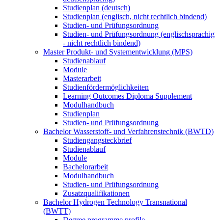
Studienplan (deutsch)
Studienplan (englisch, nicht rechtlich bindend)
Studien- und Prüfungsordnung
Studien- und Prüfungsordnung (englischsprachig
- nicht rechtlich bindend)
Master Produkt- und Systementwicklung (MPS)
Studienablauf
Module
Masterarbeit
Studienfördermöglichkeiten
Learning Outcomes Diploma Supplement
Modulhandbuch
Studienplan
Studien- und Prüfungsordnung
Bachelor Wasserstoff- und Verfahrenstechnik (BWTD)
Studiengangsteckbrief
Studienablauf
Module
Bachelorarbeit
Modulhandbuch
Studien- und Prüfungsordnung
Zusatzqualifikationen
Bachelor Hydrogen Technology Transnational
(BWTT)
Degree programme profile