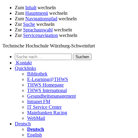
Zum
Inhalt
wechseln
Zum
Hauptmenü
wechseln
Zum
Navigationspfad
wechseln
Zur
Suche
wechseln
Zur
Sprachauswahl
wechseln
Zur
Servicenavigation
wechseln
Technische Hochschule Würzburg-Schweinfurt
Kontakt
Quicklinks
Bibliothek
E-Learning@THWS
THWS Homepage
THWS International
Gesundheitsmanagement
Intranet FM
IT Service Center
Mainfranken Racing
WebMail
Deutsch
Deutsch
English