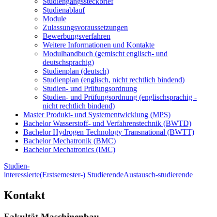
Studiengangssteckbrief
Studienablauf
Module
Zulassungsvoraussetzungen
Bewerbungsverfahren
Weitere Informationen und Kontakte
Modulhandbuch (gemischt englisch- und
deutschsprachig)
Studienplan (deutsch)
Studienplan (englisch, nicht rechtlich bindend)
Studien- und Prüfungsordnung
Studien- und Prüfungsordnung (englischsprachig -
nicht rechtlich bindend)
Master Produkt- und Systementwicklung (MPS)
Bachelor Wasserstoff- und Verfahrenstechnik (BWTD)
Bachelor Hydrogen Technology Transnational (BWTT)
Bachelor Mechatronik (BMC)
Bachelor Mechatronics (IMC)
Studien-
interessierte
(Erstsemester-) Studierende
Austausch-studierende
Kontakt
Fakultät Maschinenbau