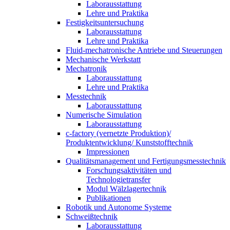
Laborausstattung
Lehre und Praktika
Festigkeitsuntersuchung
Laborausstattung
Lehre und Praktika
Fluid-mechatronische Antriebe und Steuerungen
Mechanische Werkstatt
Mechatronik
Laborausstattung
Lehre und Praktika
Messtechnik
Laborausstattung
Numerische Simulation
Laborausstattung
c-factory (vernetzte Produktion)/
Produktentwicklung/ Kunststofftechnik
Impressionen
Qualitätsmanagement und Fertigungsmesstechnik
Forschungsaktivitäten und
Technologietransfer
Modul Wälzlagertechnik
Publikationen
Robotik und Autonome Systeme
Schweißtechnik
Laborausstattung