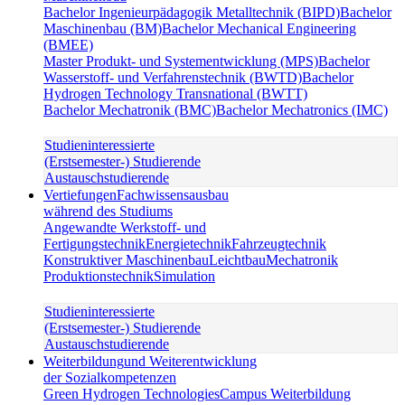
Bachelor Ingenieurpädagogik Metalltechnik (BIPD)
Bachelor
Maschinenbau (BM)
Bachelor Mechanical Engineering
(BMEE)
Master Produkt- und Systementwicklung (MPS)
Bachelor
Wasserstoff- und Verfahrenstechnik (BWTD)
Bachelor
Hydrogen Technology Transnational (BWTT)
Bachelor Mechatronik (BMC)
Bachelor Mechatronics (IMC)
Studieninteressierte
(Erstsemester-) Studierende
Austauschstudierende
Vertiefungen
Fachwissensausbau
während des Studiums
Angewandte Werkstoff- und
Fertigungstechnik
Energietechnik
Fahrzeugtechnik
Konstruktiver Maschinenbau
Leichtbau
Mechatronik
Produktionstechnik
Simulation
Studieninteressierte
(Erstsemester-) Studierende
Austauschstudierende
Weiterbildung
und Weiterentwicklung
der Sozialkompetenzen
Green Hydrogen Technologies
Campus Weiterbildung