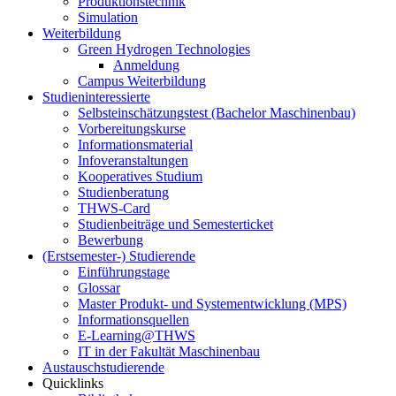
Produktionstechnik
Simulation
Weiterbildung
Green Hydrogen Technologies
Anmeldung
Campus Weiterbildung
Studieninteressierte
Selbsteinschätzungstest (Bachelor Maschinenbau)
Vorbereitungskurse
Informationsmaterial
Infoveranstaltungen
Kooperatives Studium
Studienberatung
THWS-Card
Studienbeiträge und Semesterticket
Bewerbung
(Erstsemester-) Studierende
Einführungstage
Glossar
Master Produkt- und Systementwicklung (MPS)
Informationsquellen
E-Learning@THWS
IT in der Fakultät Maschinenbau
Austauschstudierende
Quicklinks