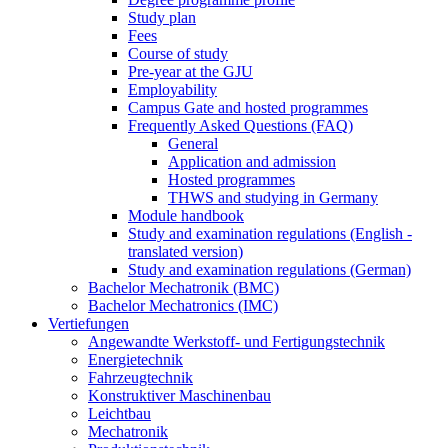
Study plan
Fees
Course of study
Pre-year at the GJU
Employability
Campus Gate and hosted programmes
Frequently Asked Questions (FAQ)
General
Application and admission
Hosted programmes
THWS and studying in Germany
Module handbook
Study and examination regulations (English -
translated version)
Study and examination regulations (German)
Bachelor Mechatronik (BMC)
Bachelor Mechatronics (IMC)
Vertiefungen
Angewandte Werkstoff- und Fertigungstechnik
Energietechnik
Fahrzeugtechnik
Konstruktiver Maschinenbau
Leichtbau
Mechatronik