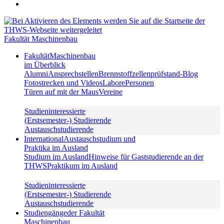
Fakultät Maschinenbau
Fakultät
Maschinenbau
im Überblick
Alumni
Ansprechstellen
Brennstoffzellenprüfstand-Blog
Fotostrecken und Videos
Labore
Personen
Türen auf mit der Maus
Vereine
Studieninteressierte
(Erstsemester-) Studierende
Austauschstudierende
International
Austauschstudium und
Praktika im Ausland
Studium im Ausland
Hinweise für Gaststudierende an der
THWS
Praktikum im Ausland
Studieninteressierte
(Erstsemester-) Studierende
Austauschstudierende
Studiengänge
der Fakultät
Maschinenbau