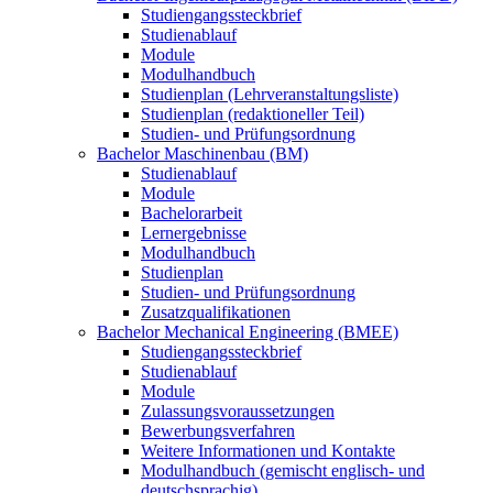
Studiengangssteckbrief
Studienablauf
Module
Modulhandbuch
Studienplan (Lehrveranstaltungsliste)
Studienplan (redaktioneller Teil)
Studien- und Prüfungsordnung
Bachelor Maschinenbau (BM)
Studienablauf
Module
Bachelorarbeit
Lernergebnisse
Modulhandbuch
Studienplan
Studien- und Prüfungsordnung
Zusatzqualifikationen
Bachelor Mechanical Engineering (BMEE)
Studiengangssteckbrief
Studienablauf
Module
Zulassungsvoraussetzungen
Bewerbungsverfahren
Weitere Informationen und Kontakte
Modulhandbuch (gemischt englisch- und
deutschsprachig)