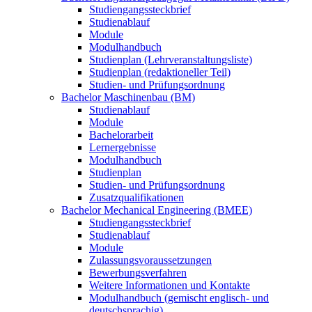
Studiengangssteckbrief
Studienablauf
Module
Modulhandbuch
Studienplan (Lehrveranstaltungsliste)
Studienplan (redaktioneller Teil)
Studien- und Prüfungsordnung
Bachelor Maschinenbau (BM)
Studienablauf
Module
Bachelorarbeit
Lernergebnisse
Modulhandbuch
Studienplan
Studien- und Prüfungsordnung
Zusatzqualifikationen
Bachelor Mechanical Engineering (BMEE)
Studiengangssteckbrief
Studienablauf
Module
Zulassungsvoraussetzungen
Bewerbungsverfahren
Weitere Informationen und Kontakte
Modulhandbuch (gemischt englisch- und
deutschsprachig)