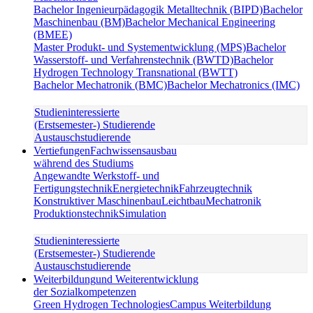
Bachelor Ingenieurpädagogik Metalltechnik (BIPD)
Bachelor
Maschinenbau (BM)
Bachelor Mechanical Engineering
(BMEE)
Master Produkt- und Systementwicklung (MPS)
Bachelor
Wasserstoff- und Verfahrenstechnik (BWTD)
Bachelor
Hydrogen Technology Transnational (BWTT)
Bachelor Mechatronik (BMC)
Bachelor Mechatronics (IMC)
Studieninteressierte
(Erstsemester-) Studierende
Austauschstudierende
Vertiefungen
Fachwissensausbau
während des Studiums
Angewandte Werkstoff- und
Fertigungstechnik
Energietechnik
Fahrzeugtechnik
Konstruktiver Maschinenbau
Leichtbau
Mechatronik
Produktionstechnik
Simulation
Studieninteressierte
(Erstsemester-) Studierende
Austauschstudierende
Weiterbildung
und Weiterentwicklung
der Sozialkompetenzen
Green Hydrogen Technologies
Campus Weiterbildung