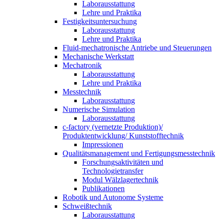
Laborausstattung
Lehre und Praktika
Festigkeitsuntersuchung
Laborausstattung
Lehre und Praktika
Fluid-mechatronische Antriebe und Steuerungen
Mechanische Werkstatt
Mechatronik
Laborausstattung
Lehre und Praktika
Messtechnik
Laborausstattung
Numerische Simulation
Laborausstattung
c-factory (vernetzte Produktion)/
Produktentwicklung/ Kunststofftechnik
Impressionen
Qualitätsmanagement und Fertigungsmesstechnik
Forschungsaktivitäten und
Technologietransfer
Modul Wälzlagertechnik
Publikationen
Robotik und Autonome Systeme
Schweißtechnik
Laborausstattung