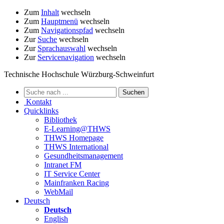
Zum
Inhalt
wechseln
Zum
Hauptmenü
wechseln
Zum
Navigationspfad
wechseln
Zur
Suche
wechseln
Zur
Sprachauswahl
wechseln
Zur
Servicenavigation
wechseln
Technische Hochschule Würzburg-Schweinfurt
Kontakt
Quicklinks
Bibliothek
E-Learning@THWS
THWS Homepage
THWS International
Gesundheitsmanagement
Intranet FM
IT Service Center
Mainfranken Racing
WebMail
Deutsch
Deutsch
English