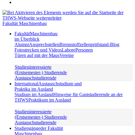
Fakultät Maschinenbau
Fakultät
Maschinenbau
im Überblick
Alumni
Ansprechstellen
Brennstoffzellenprüfstand-Blog
Fotostrecken und Videos
Labore
Personen
Türen auf mit der Maus
Vereine
Studieninteressierte
(Erstsemester-) Studierende
Austauschstudierende
International
Austauschstudium und
Praktika im Ausland
Studium im Ausland
Hinweise für Gaststudierende an der
THWS
Praktikum im Ausland
Studieninteressierte
(Erstsemester-) Studierende
Austauschstudierende
Studiengänge
der Fakultät
Maschinenbau