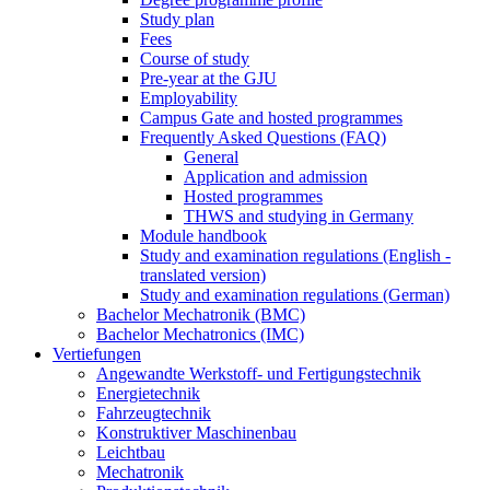
Study plan
Fees
Course of study
Pre-year at the GJU
Employability
Campus Gate and hosted programmes
Frequently Asked Questions (FAQ)
General
Application and admission
Hosted programmes
THWS and studying in Germany
Module handbook
Study and examination regulations (English -
translated version)
Study and examination regulations (German)
Bachelor Mechatronik (BMC)
Bachelor Mechatronics (IMC)
Vertiefungen
Angewandte Werkstoff- und Fertigungstechnik
Energietechnik
Fahrzeugtechnik
Konstruktiver Maschinenbau
Leichtbau
Mechatronik