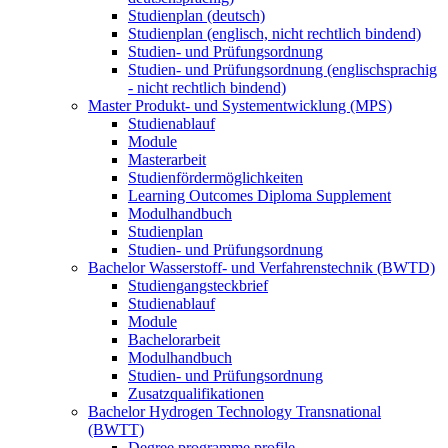
Studienplan (deutsch)
Studienplan (englisch, nicht rechtlich bindend)
Studien- und Prüfungsordnung
Studien- und Prüfungsordnung (englischsprachig
- nicht rechtlich bindend)
Master Produkt- und Systementwicklung (MPS)
Studienablauf
Module
Masterarbeit
Studienfördermöglichkeiten
Learning Outcomes Diploma Supplement
Modulhandbuch
Studienplan
Studien- und Prüfungsordnung
Bachelor Wasserstoff- und Verfahrenstechnik (BWTD)
Studiengangsteckbrief
Studienablauf
Module
Bachelorarbeit
Modulhandbuch
Studien- und Prüfungsordnung
Zusatzqualifikationen
Bachelor Hydrogen Technology Transnational
(BWTT)
Degree programme profile