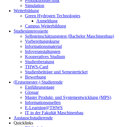
Produktionstechnik
Simulation
Weiterbildung
Green Hydrogen Technologies
Anmeldung
Campus Weiterbildung
Studieninteressierte
Selbsteinschätzungstest (Bachelor Maschinenbau)
Vorbereitungskurse
Informationsmaterial
Infoveranstaltungen
Kooperatives Studium
Studienberatung
THWS-Card
Studienbeiträge und Semesterticket
Bewerbung
(Erstsemester-) Studierende
Einführungstage
Glossar
Master Produkt- und Systementwicklung (MPS)
Informationsquellen
E-Learning@THWS
IT in der Fakultät Maschinenbau
Austauschstudierende
Quicklinks