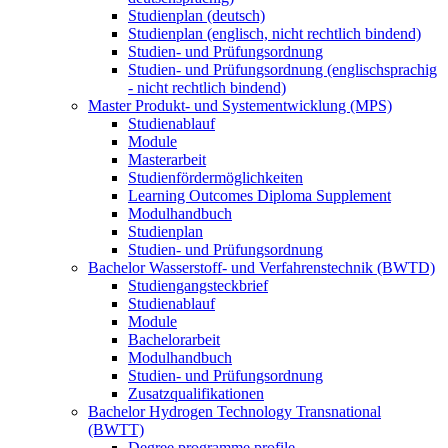
Studienplan (deutsch)
Studienplan (englisch, nicht rechtlich bindend)
Studien- und Prüfungsordnung
Studien- und Prüfungsordnung (englischsprachig
- nicht rechtlich bindend)
Master Produkt- und Systementwicklung (MPS)
Studienablauf
Module
Masterarbeit
Studienfördermöglichkeiten
Learning Outcomes Diploma Supplement
Modulhandbuch
Studienplan
Studien- und Prüfungsordnung
Bachelor Wasserstoff- und Verfahrenstechnik (BWTD)
Studiengangsteckbrief
Studienablauf
Module
Bachelorarbeit
Modulhandbuch
Studien- und Prüfungsordnung
Zusatzqualifikationen
Bachelor Hydrogen Technology Transnational
(BWTT)
Degree programme profile