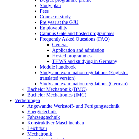
Study plan
Fees
Course of study
Pre-year at the GJU
Employability
Campus Gate and hosted programmes
Frequently Asked Questions (FAQ)
General
Application and admission
Hosted programmes
THWS and studying in Germany
Module handbook
Study and examination regulations (English -
translated version)
Study and examination regulations (German)
Bachelor Mechatronik (BMC)
Bachelor Mechatronics (IMC)
Vertiefungen
Angewandte Werkstoff- und Fertigungstechnik
Energietechnik
Fahrzeugtechnik
Konstruktiver Maschinenbau
Leichtbau
Mechatronik