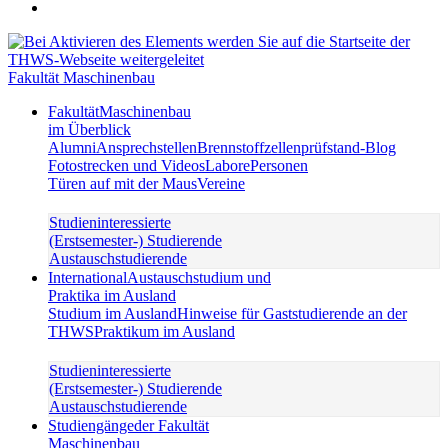
Fakultät Maschinenbau
Fakultät
Maschinenbau
im Überblick
Alumni
Ansprechstellen
Brennstoffzellenprüfstand-Blog
Fotostrecken und Videos
Labore
Personen
Türen auf mit der Maus
Vereine
Studieninteressierte
(Erstsemester-) Studierende
Austauschstudierende
International
Austauschstudium und
Praktika im Ausland
Studium im Ausland
Hinweise für Gaststudierende an der
THWS
Praktikum im Ausland
Studieninteressierte
(Erstsemester-) Studierende
Austauschstudierende
Studiengänge
der Fakultät
Maschinenbau