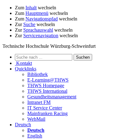
Zum
Inhalt
wechseln
Zum
Hauptmenü
wechseln
Zum
Navigationspfad
wechseln
Zur
Suche
wechseln
Zur
Sprachauswahl
wechseln
Zur
Servicenavigation
wechseln
Technische Hochschule Würzburg-Schweinfurt
Kontakt
Quicklinks
Bibliothek
E-Learning@THWS
THWS Homepage
THWS International
Gesundheitsmanagement
Intranet FM
IT Service Center
Mainfranken Racing
WebMail
Deutsch
Deutsch
English