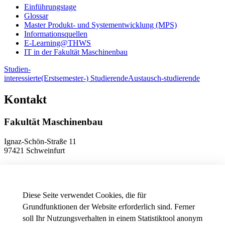
Einführungstage
Glossar
Master Produkt- und Systementwicklung (MPS)
Informationsquellen
E-Learning@THWS
IT in der Fakultät Maschinenbau
Studien-
interessierte
(Erstsemester-) Studierende
Austausch-studierende
Kontakt
Fakultät Maschinenbau
Ignaz-Schön-Straße 11
97421 Schweinfurt
Telefon
+49 9721 940-9902
E-Mail
dekanat.fm[at]thws.de
Anfahrt
Diese Seite verwendet Cookies, die für
Grundfunktionen der Website erforderlich sind. Ferner
soll Ihr Nutzungsverhalten in einem Statistiktool anonym
Datenschutzeinstellungen