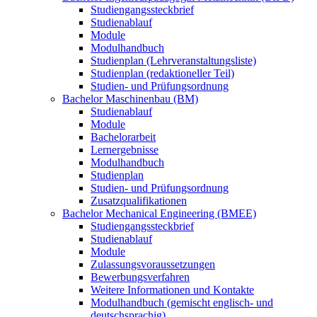
Studiengangssteckbrief
Studienablauf
Module
Modulhandbuch
Studienplan (Lehrveranstaltungsliste)
Studienplan (redaktioneller Teil)
Studien- und Prüfungsordnung
Bachelor Maschinenbau (BM)
Studienablauf
Module
Bachelorarbeit
Lernergebnisse
Modulhandbuch
Studienplan
Studien- und Prüfungsordnung
Zusatzqualifikationen
Bachelor Mechanical Engineering (BMEE)
Studiengangssteckbrief
Studienablauf
Module
Zulassungsvoraussetzungen
Bewerbungsverfahren
Weitere Informationen und Kontakte
Modulhandbuch (gemischt englisch- und
deutschsprachig)