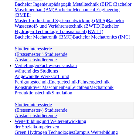
Bachelor Ingenieurpädagogik Metalltechnik (BIPD)
Bachelor
Maschinenbau (BM)
Bachelor Mechanical Engineering
(BMEE)
Master Produkt- und Systementwicklung (MPS)
Bachelor
Wasserstoff- und Verfahrenstechnik (BWTD)
Bachelor
Hydrogen Technology Transnational (BWTT)
Bachelor Mechatronik (BMC)
Bachelor Mechatronics (IMC)
Studieninteressierte
(Erstsemester-) Studierende
Austauschstudierende
Vertiefungen
Fachwissensausbau
während des Studiums
Angewandte Werkstoff- und
Fertigungstechnik
Energietechnik
Fahrzeugtechnik
Konstruktiver Maschinenbau
Leichtbau
Mechatronik
Produktionstechnik
Simulation
Studieninteressierte
(Erstsemester-) Studierende
Austauschstudierende
Weiterbildung
und Weiterentwicklung
der Sozialkompetenzen
Green Hydrogen Technologies
Campus Weiterbildung