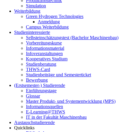
Produktionstechnik
Simulation
Weiterbildung
Green Hydrogen Technologies
Anmeldung
Campus Weiterbildung
Studieninteressierte
Selbsteinschätzungstest (Bachelor Maschinenbau)
Vorbereitungskurse
Informationsmaterial
Infoveranstaltungen
Kooperatives Studium
Studienberatung
THWS-Card
Studienbeiträge und Semesterticket
Bewerbung
(Erstsemester-) Studierende
Einführungstage
Glossar
Master Produkt- und Systementwicklung (MPS)
Informationsquellen
E-Learning@THWS
IT in der Fakultät Maschinenbau
Austauschstudierende
Quicklinks