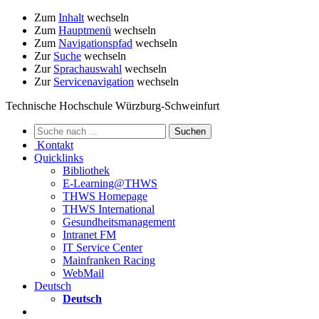
Zum
Inhalt
wechseln
Zum
Hauptmenü
wechseln
Zum
Navigationspfad
wechseln
Zur
Suche
wechseln
Zur
Sprachauswahl
wechseln
Zur
Servicenavigation
wechseln
Technische Hochschule Würzburg-Schweinfurt
Kontakt
Quicklinks
Bibliothek
E-Learning@THWS
THWS Homepage
THWS International
Gesundheitsmanagement
Intranet FM
IT Service Center
Mainfranken Racing
WebMail
Deutsch
Deutsch