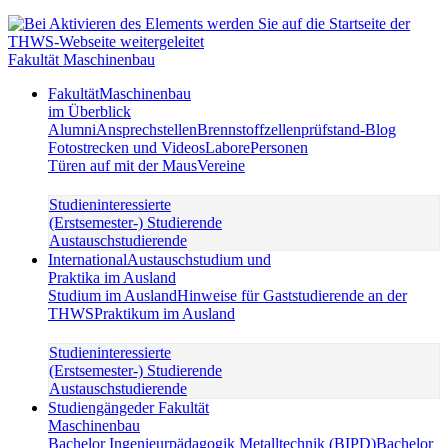
Fakultät Maschinenbau
Fakultät
Maschinenbau
im Überblick
Alumni
Ansprechstellen
Brennstoffzellenprüfstand-Blog
Fotostrecken und Videos
Labore
Personen
Türen auf mit der Maus
Vereine
Studieninteressierte
(Erstsemester-) Studierende
Austauschstudierende
International
Austauschstudium und
Praktika im Ausland
Studium im Ausland
Hinweise für Gaststudierende an der
THWS
Praktikum im Ausland
Studieninteressierte
(Erstsemester-) Studierende
Austauschstudierende
Studiengänge
der Fakultät
Maschinenbau
Bachelor Ingenieurpädagogik Metalltechnik (BIPD)
Bachelor