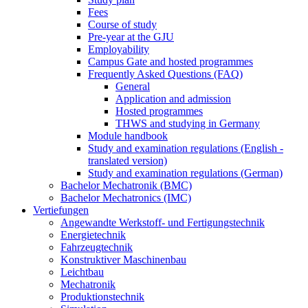
Fees
Course of study
Pre-year at the GJU
Employability
Campus Gate and hosted programmes
Frequently Asked Questions (FAQ)
General
Application and admission
Hosted programmes
THWS and studying in Germany
Module handbook
Study and examination regulations (English -
translated version)
Study and examination regulations (German)
Bachelor Mechatronik (BMC)
Bachelor Mechatronics (IMC)
Vertiefungen
Angewandte Werkstoff- und Fertigungstechnik
Energietechnik
Fahrzeugtechnik
Konstruktiver Maschinenbau
Leichtbau
Mechatronik
Produktionstechnik