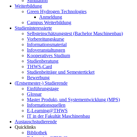
Simulation
Weiterbildung
Green Hydrogen Technologies
Anmeldung
Campus Weiterbildung
Studieninteressierte
Selbsteinschätzungstest (Bachelor Maschinenbau)
Vorbereitungskurse
Informationsmaterial
Infoveranstaltungen
Kooperatives Studium
Studienberatung
THWS-Card
Studienbeiträge und Semesterticket
Bewerbung
(Erstsemester-) Studierende
Einführungstage
Glossar
Master Produkt- und Systementwicklung (MPS)
Informationsquellen
E-Learning@THWS
IT in der Fakultät Maschinenbau
Austauschstudierende
Quicklinks
Bibliothek