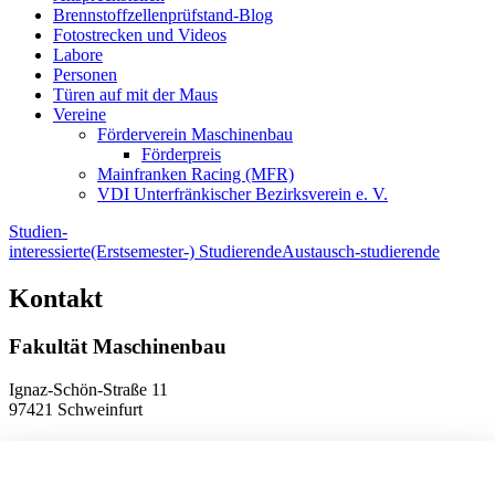
Brennstoffzellenprüfstand-Blog
Fotostrecken und Videos
Labore
Personen
Türen auf mit der Maus
Vereine
Förderverein Maschinenbau
Förderpreis
Mainfranken Racing (MFR)
VDI Unterfränkischer Bezirksverein e. V.
Studien-
interessierte
(Erstsemester-) Studierende
Austausch-studierende
Kontakt
Fakultät Maschinenbau
Ignaz-Schön-Straße 11
97421 Schweinfurt
Telefon
+49 9721 940-9902
E-Mail
dekanat.fm[at]thws.de
Anfahrt