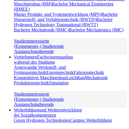
Maschinenbau (BM)
Bachelor Mechanical Engineering
(BMEE)
Master Produkt- und Systementwicklung (MPS)
Bachelor
Wasserstoff- und Verfahrenstechnik (BWTD)
Bachelor
Hydrogen Technology Transnational (BWTT)
Bachelor Mechatronik (BMC)
Bachelor Mechatronics (IMC)
Studieninteressierte
(Erstsemester-) Studierende
Austauschstudierende
Vertiefungen
Fachwissensausbau
während des Studiums
Angewandte Werkstoff- und
Fertigungstechnik
Energietechnik
Fahrzeugtechnik
Konstruktiver Maschinenbau
Leichtbau
Mechatronik
Produktionstechnik
Simulation
Studieninteressierte
(Erstsemester-) Studierende
Austauschstudierende
Weiterbildung
und Weiterentwicklung
der Sozialkompetenzen
Green Hydrogen Technologies
Campus Weiterbildung