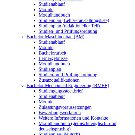
Studienablauf
Module
Modulhandbuch
Studienplan (Lehrveranstaltungsliste)
Studienplan (redaktioneller Teil)
Studien- und Prüfungsordnung
Bachelor Maschinenbau (BM)
Studienablauf
Module
Bachelorarbeit
Lernergebnisse
Modulhandbuch
Studienplan
Studien- und Prüfungsordnung
Zusatzqualifikationen
Bachelor Mechanical Engineering (BMEE)
Studiengangssteckbrief
Studienablauf
Module
Zulassungsvoraussetzungen
Bewerbungsverfahren
Weitere Informationen und Kontakte
Modulhandbuch (gemischt englisch- und
deutschsprachig)
Studienplan (deutsch)