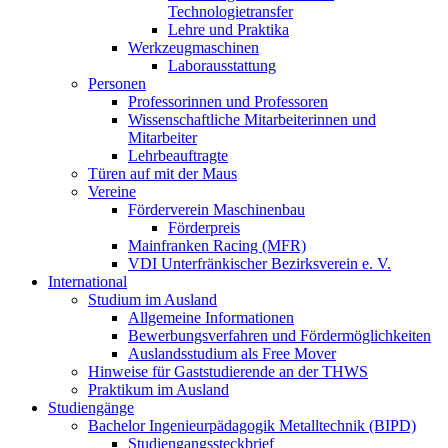
Technologietransfer
Lehre und Praktika
Werkzeugmaschinen
Laborausstattung
Personen
Professorinnen und Professoren
Wissenschaftliche Mitarbeiterinnen und
Mitarbeiter
Lehrbeauftragte
Türen auf mit der Maus
Vereine
Förderverein Maschinenbau
Förderpreis
Mainfranken Racing (MFR)
VDI Unterfränkischer Bezirksverein e. V.
International
Studium im Ausland
Allgemeine Informationen
Bewerbungsverfahren und Fördermöglichkeiten
Auslandsstudium als Free Mover
Hinweise für Gaststudierende an der THWS
Praktikum im Ausland
Studiengänge
Bachelor Ingenieurpädagogik Metalltechnik (BIPD)
Studiengangssteckbrief