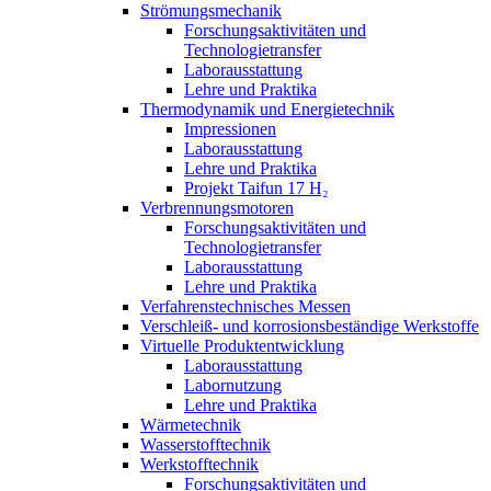
Strömungsmechanik
Forschungsaktivitäten und
Technologietransfer
Laborausstattung
Lehre und Praktika
Thermodynamik und Energietechnik
Impressionen
Laborausstattung
Lehre und Praktika
Projekt Taifun 17 H₂
Verbrennungsmotoren
Forschungsaktivitäten und
Technologietransfer
Laborausstattung
Lehre und Praktika
Verfahrenstechnisches Messen
Verschleiß- und korrosionsbeständige Werkstoffe
Virtuelle Produktentwicklung
Laborausstattung
Labornutzung
Lehre und Praktika
Wärmetechnik
Wasserstofftechnik
Werkstofftechnik
Forschungsaktivitäten und