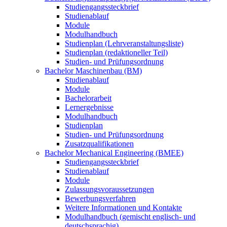
Studiengangssteckbrief
Studienablauf
Module
Modulhandbuch
Studienplan (Lehrveranstaltungsliste)
Studienplan (redaktioneller Teil)
Studien- und Prüfungsordnung
Bachelor Maschinenbau (BM)
Studienablauf
Module
Bachelorarbeit
Lernergebnisse
Modulhandbuch
Studienplan
Studien- und Prüfungsordnung
Zusatzqualifikationen
Bachelor Mechanical Engineering (BMEE)
Studiengangssteckbrief
Studienablauf
Module
Zulassungsvoraussetzungen
Bewerbungsverfahren
Weitere Informationen und Kontakte
Modulhandbuch (gemischt englisch- und
deutschsprachig)