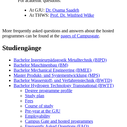
For academic questions:
At GJU:
Dr. Osama Saadeh
At THWS:
Prof. Dr. Winfried Wilke
More frequently asked questions and answers about the hosted
programmes can be found at the
pages of Campusgate
.
Studiengänge
Bachelor Ingenieurpädagogik Metalltechnik (BIPD)
Bachelor Maschinenbau (BM)
Bachelor Mechanical Engineering (BMEE)
Master Produkt- und Systementwicklung (MPS)
Bachelor Wasserstoff- und Verfahrenstechnik (BWTD)
Bachelor Hydrogen Technology Transnational (BWTT)
Degree programme profile
Study plan
Fees
Course of study
Pre-year at the GJU
Employability
Campus Gate and hosted programmes
Frequently Asked Questions (FAQ)