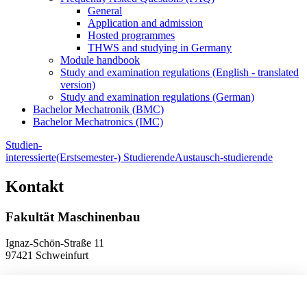
General
Application and admission
Hosted programmes
THWS and studying in Germany
Module handbook
Study and examination regulations (English - translated
version)
Study and examination regulations (German)
Bachelor Mechatronik (BMC)
Bachelor Mechatronics (IMC)
Studien-
interessierte
(Erstsemester-) Studierende
Austausch-studierende
Kontakt
Fakultät Maschinenbau
Ignaz-Schön-Straße 11
97421 Schweinfurt
Telefon
+49 9721 940-9902
E-Mail
dekanat.fm[at]thws.de
Anfahrt