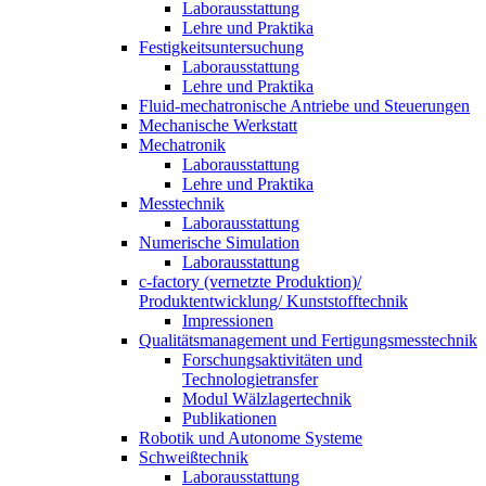
Laborausstattung
Lehre und Praktika
Festigkeitsuntersuchung
Laborausstattung
Lehre und Praktika
Fluid-mechatronische Antriebe und Steuerungen
Mechanische Werkstatt
Mechatronik
Laborausstattung
Lehre und Praktika
Messtechnik
Laborausstattung
Numerische Simulation
Laborausstattung
c-factory (vernetzte Produktion)/
Produktentwicklung/ Kunststofftechnik
Impressionen
Qualitätsmanagement und Fertigungsmesstechnik
Forschungsaktivitäten und
Technologietransfer
Modul Wälzlagertechnik
Publikationen
Robotik und Autonome Systeme
Schweißtechnik
Laborausstattung