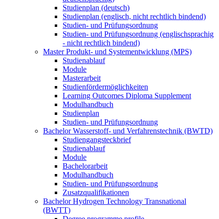
Studienplan (deutsch)
Studienplan (englisch, nicht rechtlich bindend)
Studien- und Prüfungsordnung
Studien- und Prüfungsordnung (englischsprachig
- nicht rechtlich bindend)
Master Produkt- und Systementwicklung (MPS)
Studienablauf
Module
Masterarbeit
Studienfördermöglichkeiten
Learning Outcomes Diploma Supplement
Modulhandbuch
Studienplan
Studien- und Prüfungsordnung
Bachelor Wasserstoff- und Verfahrenstechnik (BWTD)
Studiengangsteckbrief
Studienablauf
Module
Bachelorarbeit
Modulhandbuch
Studien- und Prüfungsordnung
Zusatzqualifikationen
Bachelor Hydrogen Technology Transnational
(BWTT)
Degree programme profile