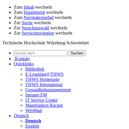
Zum
Inhalt
wechseln
Zum
Hauptmenü
wechseln
Zum
Navigationspfad
wechseln
Zur
Suche
wechseln
Zur
Sprachauswahl
wechseln
Zur
Servicenavigation
wechseln
Technische Hochschule Würzburg-Schweinfurt
Kontakt
Quicklinks
Bibliothek
E-Learning@THWS
THWS Homepage
THWS International
Gesundheitsmanagement
Intranet FM
IT Service Center
Mainfranken Racing
WebMail
Deutsch
Deutsch
English