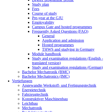
Study plan
Fees
Course of study
Pre-year at the GJU
Employability
Campus Gate and hosted programmes
Frequently Asked Questions (FAQ)
General
Application and admission
Hosted programmes
THWS and studying in Germany
Module handbook
Study and examination regulations (English -
translated version)
Study and examination regulations (German)
Bachelor Mechatronik (BMC)
Bachelor Mechatronics (IMC)
Vertiefungen
Angewandte Werkstoff- und Fertigungstechnik
Energietechnik
Fahrzeugtechnik
Konstruktiver Maschinenbau
Leichtbau
Mechatronik