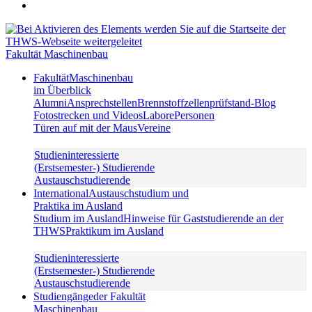
Fakultät Maschinenbau
Fakultät
Maschinenbau
im Überblick
Alumni
Ansprechstellen
Brennstoffzellenprüfstand-Blog
Fotostrecken und Videos
Labore
Personen
Türen auf mit der Maus
Vereine
Studieninteressierte
(Erstsemester-) Studierende
Austauschstudierende
International
Austauschstudium und
Praktika im Ausland
Studium im Ausland
Hinweise für Gaststudierende an der
THWS
Praktikum im Ausland
Studieninteressierte
(Erstsemester-) Studierende
Austauschstudierende
Studiengänge
der Fakultät
Maschinenbau