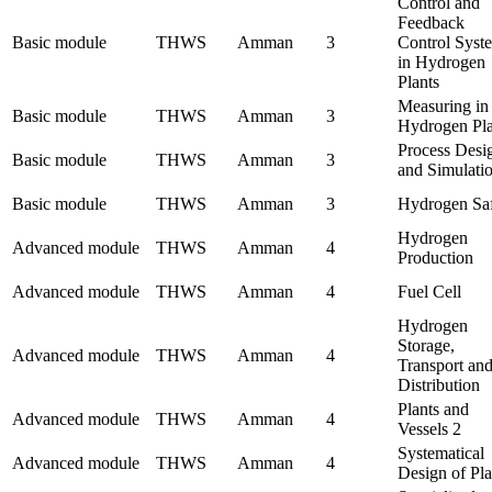
Control and
Feedback
Basic module
THWS
Amman
3
Control Syst
in Hydrogen
Plants
Measuring in
Basic module
THWS
Amman
3
Hydrogen Pla
Process Desi
Basic module
THWS
Amman
3
and Simulati
Basic module
THWS
Amman
3
Hydrogen Sa
Hydrogen
Advanced module
THWS
Amman
4
Production
Advanced module
THWS
Amman
4
Fuel Cell
Hydrogen
Storage,
Advanced module
THWS
Amman
4
Transport an
Distribution
Plants and
Advanced module
THWS
Amman
4
Vessels 2
Systematical
Advanced module
THWS
Amman
4
Design of Pla