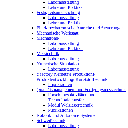
Laborausstattung
Lehre und Praktika
Festigkeitsuntersuchung
Laborausstattung
Lehre und Praktika
Fluid-mechatronische Antriebe und Steuerungen
Mechanische Werkstatt
Mechatronik
Laborausstattung
Lehre und Praktika
Messtechnik
Laborausstattung
Numerische Simulation
Laborausstattung
c-factory (vernetzte Produktion)/
Produktentwicklung/ Kunststofftechnik
Impressionen
Qualitätsmanagement und Fertigungsmesstechnik
Forschungsaktivitäten und
Technologietransfer
Modul Wälzlagertechnik
Publikationen
Robotik und Autonome Systeme
Schweißtechnik
Laborausstattung