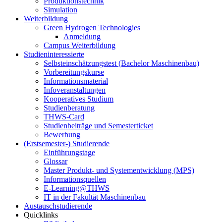
Produktionstechnik
Simulation
Weiterbildung
Green Hydrogen Technologies
Anmeldung
Campus Weiterbildung
Studieninteressierte
Selbsteinschätzungstest (Bachelor Maschinenbau)
Vorbereitungskurse
Informationsmaterial
Infoveranstaltungen
Kooperatives Studium
Studienberatung
THWS-Card
Studienbeiträge und Semesterticket
Bewerbung
(Erstsemester-) Studierende
Einführungstage
Glossar
Master Produkt- und Systementwicklung (MPS)
Informationsquellen
E-Learning@THWS
IT in der Fakultät Maschinenbau
Austauschstudierende
Quicklinks