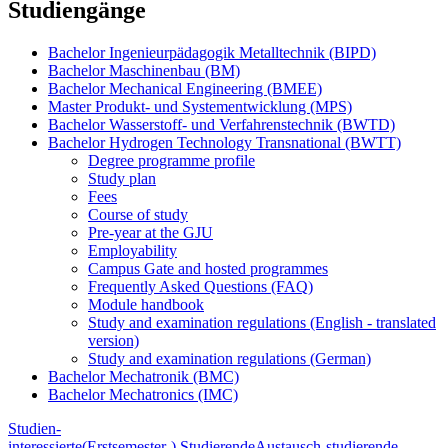
Studiengänge
Bachelor Ingenieurpädagogik Metalltechnik (BIPD)
Bachelor Maschinenbau (BM)
Bachelor Mechanical Engineering (BMEE)
Master Produkt- und Systementwicklung (MPS)
Bachelor Wasserstoff- und Verfahrenstechnik (BWTD)
Bachelor Hydrogen Technology Transnational (BWTT)
Degree programme profile
Study plan
Fees
Course of study
Pre-year at the GJU
Employability
Campus Gate and hosted programmes
Frequently Asked Questions (FAQ)
Module handbook
Study and examination regulations (English - translated
version)
Study and examination regulations (German)
Bachelor Mechatronik (BMC)
Bachelor Mechatronics (IMC)
Studien-
interessierte
(Erstsemester-) Studierende
Austausch-studierende