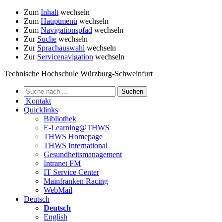
Zum
Inhalt
wechseln
Zum
Hauptmenü
wechseln
Zum
Navigationspfad
wechseln
Zur
Suche
wechseln
Zur
Sprachauswahl
wechseln
Zur
Servicenavigation
wechseln
Technische Hochschule Würzburg-Schweinfurt
Kontakt
Quicklinks
Bibliothek
E-Learning@THWS
THWS Homepage
THWS International
Gesundheitsmanagement
Intranet FM
IT Service Center
Mainfranken Racing
WebMail
Deutsch
Deutsch
English