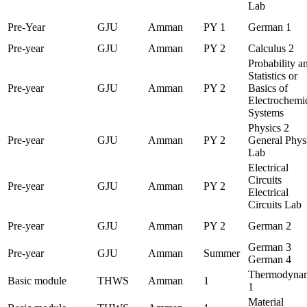
Lab
Pre-Year
GJU
Amman
PY 1
German 1
Pre-year
GJU
Amman
PY 2
Calculus 2
Probability a
Statistics or
Pre-year
GJU
Amman
PY 2
Basics of
Electrochemi
Systems
Physics 2
Pre-year
GJU
Amman
PY 2
General Phys
Lab
Electrical
Circuits
Pre-year
GJU
Amman
PY 2
Electrical
Circuits Lab
Pre-year
GJU
Amman
PY 2
German 2
German 3
Pre-year
GJU
Amman
Summer
German 4
Thermodyna
Basic module
THWS
Amman
1
1
Material