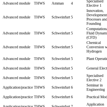
Specialised
Advanced module
THWS
Amman
4
Elective 1
Innovation,
Development
Advanced module
THWS
Schweinfurt
5
Processes an
Founding
Computationa
Advanced module
THWS
Schweinfurt
5
Fluid Dynam
(CFD)
Chemical
Advanced module
THWS
Schweinfurt
5
Conversion w
Hydrogen
Advanced module
THWS
Schweinfurt
5
Plant Operati
Advanced module
THWS
Schweinfurt
5
General Elect
Specialised
Advanced module
THWS
Schweinfurt
5
Elective 2
Seminar in
Application/practice
THWS
Schweinfurt
6
Engineering
Application/practice
THWS
Schweinfurt
6
Practical Mo
Application
Application/practice
THWS
Schweinfurt
7