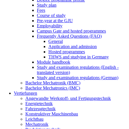
Study plan
Fees
Course of study
Pre-year at the GJU
Employability
Campus Gate and hosted programmes
Frequently Asked Questions (FAQ)
General
Application and admission
Hosted programmes
THWS and studying in Germany
Module handbook
Study and examination regulations (English -
translated version)
Study and examination regulations (German)
Bachelor Mechatronik (BMC)
Bachelor Mechatronics (IMC)
Vertiefungen
Angewandte Werkstoff- und Fertigungstechnik
Energietechnik
Fahrzeugtechnik
Konstruktiver Maschinenbau
Leichtbau
Mechatronik