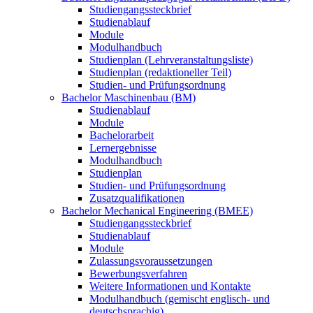
Studiengangssteckbrief
Studienablauf
Module
Modulhandbuch
Studienplan (Lehrveranstaltungsliste)
Studienplan (redaktioneller Teil)
Studien- und Prüfungsordnung
Bachelor Maschinenbau (BM)
Studienablauf
Module
Bachelorarbeit
Lernergebnisse
Modulhandbuch
Studienplan
Studien- und Prüfungsordnung
Zusatzqualifikationen
Bachelor Mechanical Engineering (BMEE)
Studiengangssteckbrief
Studienablauf
Module
Zulassungsvoraussetzungen
Bewerbungsverfahren
Weitere Informationen und Kontakte
Modulhandbuch (gemischt englisch- und
deutschsprachig)