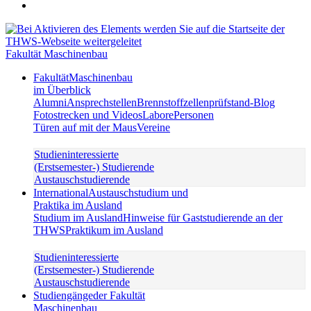
Fakultät Maschinenbau
Fakultät
Maschinenbau
im Überblick
Alumni
Ansprechstellen
Brennstoffzellenprüfstand-Blog
Fotostrecken und Videos
Labore
Personen
Türen auf mit der Maus
Vereine
Studieninteressierte
(Erstsemester-) Studierende
Austauschstudierende
International
Austauschstudium und
Praktika im Ausland
Studium im Ausland
Hinweise für Gaststudierende an der
THWS
Praktikum im Ausland
Studieninteressierte
(Erstsemester-) Studierende
Austauschstudierende
Studiengänge
der Fakultät
Maschinenbau