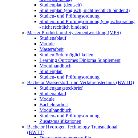
Studienplan (deutsch)
Studienplan (englisch, nicht rechtlich bindend)
Studien- und Prüfungsordnung
Studien- und Prüfungsordnung (englischsprachig
- nicht rechtlich bindend)
Master Produkt- und Systementwicklung (MPS)
Studienablauf
Module
Masterarbeit
Studienfördermöglichkeiten
Learning Outcomes Diploma Supplement
Modulhandbuch
Studienplan
Studien- und Prüfungsordnung
Bachelor Wasserstoff- und Verfahrenstechnik (BWTD)
Studiengangsteckbrief
Studienablauf
Module
Bachelorarbeit
Modulhandbuch
Studien- und Prüfungsordnung
Zusatzqualifikationen
Bachelor Hydrogen Technology Transnational
(BWTT)
Degree programme profile