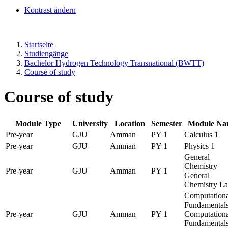
Kontrast ändern
Startseite
Studiengänge
Bachelor Hydrogen Technology Transnational (BWTT)
Course of study
Course of study
Module Type
University
Location
Semester
Module Na
Pre-year
GJU
Amman
PY 1
Calculus 1
Pre-year
GJU
Amman
PY 1
Physics 1
General
Chemistry
Pre-year
GJU
Amman
PY 1
General
Chemistry L
Computationa
Fundamental
Pre-year
GJU
Amman
PY 1
Computationa
Fundamental