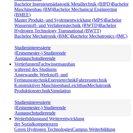
Bachelor Ingenieurpädagogik Metalltechnik (BIPD)
Bachelor
Maschinenbau (BM)
Bachelor Mechanical Engineering
(BMEE)
Master Produkt- und Systementwicklung (MPS)
Bachelor
Wasserstoff- und Verfahrenstechnik (BWTD)
Bachelor
Hydrogen Technology Transnational (BWTT)
Bachelor Mechatronik (BMC)
Bachelor Mechatronics (IMC)
Studieninteressierte
(Erstsemester-) Studierende
Austauschstudierende
Vertiefungen
Fachwissensausbau
während des Studiums
Angewandte Werkstoff- und
Fertigungstechnik
Energietechnik
Fahrzeugtechnik
Konstruktiver Maschinenbau
Leichtbau
Mechatronik
Produktionstechnik
Simulation
Studieninteressierte
(Erstsemester-) Studierende
Austauschstudierende
Weiterbildung
und Weiterentwicklung
der Sozialkompetenzen
Green Hydrogen Technologies
Campus Weiterbildung