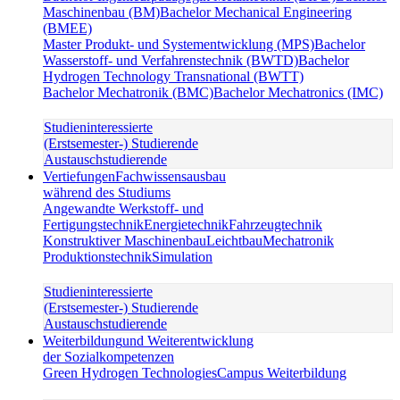
Maschinenbau (BM)
Bachelor Mechanical Engineering
(BMEE)
Master Produkt- und Systementwicklung (MPS)
Bachelor
Wasserstoff- und Verfahrenstechnik (BWTD)
Bachelor
Hydrogen Technology Transnational (BWTT)
Bachelor Mechatronik (BMC)
Bachelor Mechatronics (IMC)
Studieninteressierte
(Erstsemester-) Studierende
Austauschstudierende
Vertiefungen
Fachwissensausbau
während des Studiums
Angewandte Werkstoff- und
Fertigungstechnik
Energietechnik
Fahrzeugtechnik
Konstruktiver Maschinenbau
Leichtbau
Mechatronik
Produktionstechnik
Simulation
Studieninteressierte
(Erstsemester-) Studierende
Austauschstudierende
Weiterbildung
und Weiterentwicklung
der Sozialkompetenzen
Green Hydrogen Technologies
Campus Weiterbildung