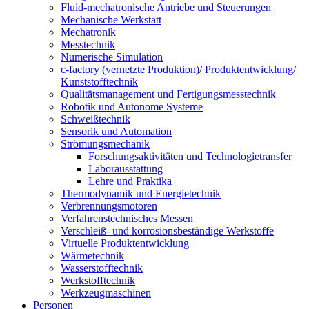
Fluid-mechatronische Antriebe und Steuerungen
Mechanische Werkstatt
Mechatronik
Messtechnik
Numerische Simulation
c-factory (vernetzte Produktion)/ Produktentwicklung/
Kunststofftechnik
Qualitätsmanagement und Fertigungsmesstechnik
Robotik und Autonome Systeme
Schweißtechnik
Sensorik und Automation
Strömungsmechanik
Forschungsaktivitäten und Technologietransfer
Laborausstattung
Lehre und Praktika
Thermodynamik und Energietechnik
Verbrennungsmotoren
Verfahrenstechnisches Messen
Verschleiß- und korrosionsbeständige Werkstoffe
Virtuelle Produktentwicklung
Wärmetechnik
Wasserstofftechnik
Werkstofftechnik
Werkzeugmaschinen
Personen