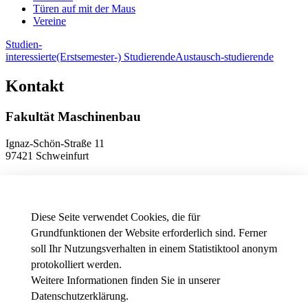
Türen auf mit der Maus
Vereine
Studien-
interessierte
(Erstsemester-) Studierende
Austausch-studierende
Kontakt
Fakultät Maschinenbau
Ignaz-Schön-Straße 11
97421 Schweinfurt
Telefon
+49 9721 940-9902
E-Mail
dekanat.fm[at]thws.de
Anfahrt
Diese Seite verwendet Cookies, die für
Grundfunktionen der Website erforderlich sind. Ferner
soll Ihr Nutzungsverhalten in einem Statistiktool anonym
Datenschutzeinstellungen
protokolliert werden.
Weitere Informationen finden Sie in unserer
News - Presse
Datenschutzerklärung
.
Stellenausschreibungen der THWS