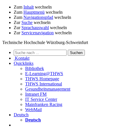
Zum
Inhalt
wechseln
Zum
Hauptmenü
wechseln
Zum
Navigationspfad
wechseln
Zur
Suche
wechseln
Zur
Sprachauswahl
wechseln
Zur
Servicenavigation
wechseln
Technische Hochschule Würzburg-Schweinfurt
Kontakt
Quicklinks
Bibliothek
E-Learning@THWS
THWS Homepage
THWS International
Gesundheitsmanagement
Intranet FM
IT Service Center
Mainfranken Racing
WebMail
Deutsch
Deutsch