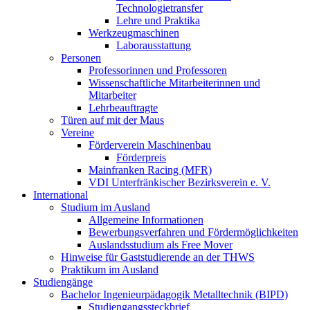
Technologietransfer
Lehre und Praktika
Werkzeugmaschinen
Laborausstattung
Personen
Professorinnen und Professoren
Wissenschaftliche Mitarbeiterinnen und
Mitarbeiter
Lehrbeauftragte
Türen auf mit der Maus
Vereine
Förderverein Maschinenbau
Förderpreis
Mainfranken Racing (MFR)
VDI Unterfränkischer Bezirksverein e. V.
International
Studium im Ausland
Allgemeine Informationen
Bewerbungsverfahren und Fördermöglichkeiten
Auslandsstudium als Free Mover
Hinweise für Gaststudierende an der THWS
Praktikum im Ausland
Studiengänge
Bachelor Ingenieurpädagogik Metalltechnik (BIPD)
Studiengangssteckbrief