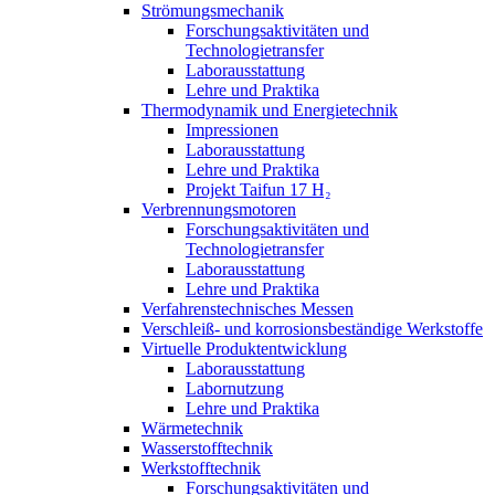
Strömungsmechanik
Forschungsaktivitäten und
Technologietransfer
Laborausstattung
Lehre und Praktika
Thermodynamik und Energietechnik
Impressionen
Laborausstattung
Lehre und Praktika
Projekt Taifun 17 H₂
Verbrennungsmotoren
Forschungsaktivitäten und
Technologietransfer
Laborausstattung
Lehre und Praktika
Verfahrenstechnisches Messen
Verschleiß- und korrosionsbeständige Werkstoffe
Virtuelle Produktentwicklung
Laborausstattung
Labornutzung
Lehre und Praktika
Wärmetechnik
Wasserstofftechnik
Werkstofftechnik
Forschungsaktivitäten und