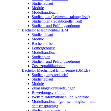
Studienablauf
Module
Modulhandbuch
Studienplan (Lehrveranstaltungsliste)
Studienplan (redaktioneller Teil)
Studien- und Prüfungsordnung
Bachelor Maschinenbau (BM)
Studienablauf
Module
Bachelorarbeit
Lernergebnisse
Modulhandbuch
Studienplan
Studien- und Prüfungsordnung
Zusatzqualifikationen
Bachelor Mechanical Engineering (BMEE)
Studiengangssteckbrief
Studienablauf
Module
Zulassungsvoraussetzungen
Bewerbungsverfahren
Weitere Informationen und Kontakte
Modulhandbuch (gemischt englisch- und
deutschsprachig)
Studienplan (deutsch)