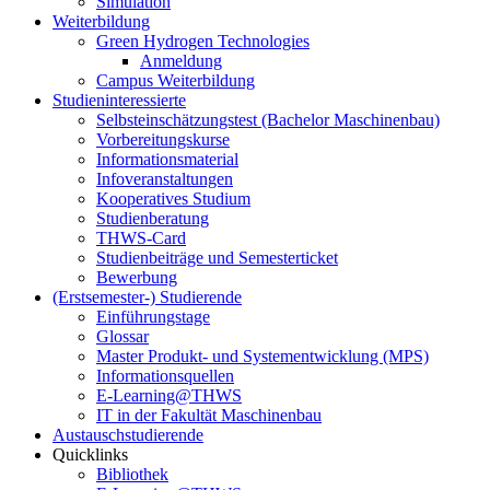
Simulation
Weiterbildung
Green Hydrogen Technologies
Anmeldung
Campus Weiterbildung
Studieninteressierte
Selbsteinschätzungstest (Bachelor Maschinenbau)
Vorbereitungskurse
Informationsmaterial
Infoveranstaltungen
Kooperatives Studium
Studienberatung
THWS-Card
Studienbeiträge und Semesterticket
Bewerbung
(Erstsemester-) Studierende
Einführungstage
Glossar
Master Produkt- und Systementwicklung (MPS)
Informationsquellen
E-Learning@THWS
IT in der Fakultät Maschinenbau
Austauschstudierende
Quicklinks
Bibliothek