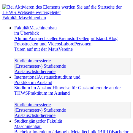
Fakultät Maschinenbau
Fakultät
Maschinenbau
im Überblick
Alumni
Ansprechstellen
Brennstoffzellenprüfstand-Blog
Fotostrecken und Videos
Labore
Personen
Türen auf mit der Maus
Vereine
Studieninteressierte
(Erstsemester-) Studierende
Austauschstudierende
International
Austauschstudium und
Praktika im Ausland
Studium im Ausland
Hinweise für Gaststudierende an der
THWS
Praktikum im Ausland
Studieninteressierte
(Erstsemester-) Studierende
Austauschstudierende
Studiengänge
der Fakultät
Maschinenbau
Bachelor Ingenieurpädagogik Metalltechnik (BIPD)
Bachelor