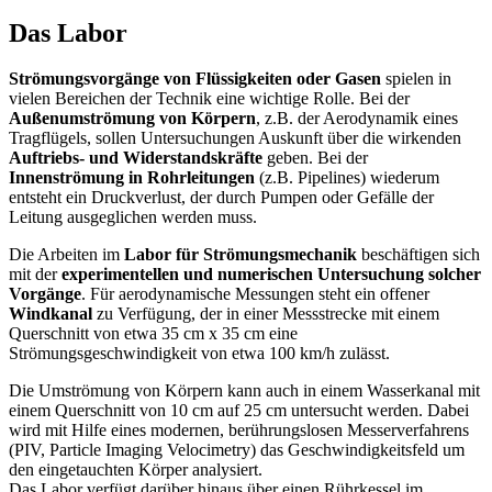
Das Labor
Strömungsvorgänge von Flüssigkeiten oder Gasen
spielen in
vielen Bereichen der Technik eine wichtige Rolle. Bei der
Außenumströmung von Körpern
, z.B. der Aerodynamik eines
Tragflügels, sollen Untersuchungen Auskunft über die wirkenden
Auftriebs- und Widerstandskräfte
geben. Bei der
Innenströmung in Rohrleitungen
(z.B. Pipelines) wiederum
entsteht ein Druckverlust, der durch Pumpen oder Gefälle der
Leitung ausgeglichen werden muss.
Die Arbeiten im
Labor für Strömungsmechanik
beschäftigen sich
mit der
experimentellen und numerischen Untersuchung solcher
Vorgänge
. Für aerodynamische Messungen steht ein offener
Windkanal
zu Verfügung, der in einer Messstrecke mit einem
Querschnitt von etwa 35 cm x 35 cm eine
Strömungsgeschwindigkeit von etwa 100 km/h zulässt.
Die Umströmung von Körpern kann auch in einem Wasserkanal mit
einem Querschnitt von 10 cm auf 25 cm untersucht werden. Dabei
wird mit Hilfe eines modernen, berührungslosen Messerverfahrens
(PIV, Particle Imaging Velocimetry) das Geschwindigkeitsfeld um
den eingetauchten Körper analysiert.
Das Labor verfügt darüber hinaus über einen Rührkessel im