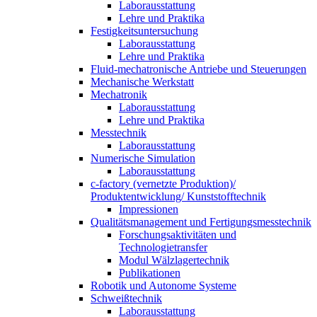
Laborausstattung
Lehre und Praktika
Festigkeitsuntersuchung
Laborausstattung
Lehre und Praktika
Fluid-mechatronische Antriebe und Steuerungen
Mechanische Werkstatt
Mechatronik
Laborausstattung
Lehre und Praktika
Messtechnik
Laborausstattung
Numerische Simulation
Laborausstattung
c-factory (vernetzte Produktion)/
Produktentwicklung/ Kunststofftechnik
Impressionen
Qualitätsmanagement und Fertigungsmesstechnik
Forschungsaktivitäten und
Technologietransfer
Modul Wälzlagertechnik
Publikationen
Robotik und Autonome Systeme
Schweißtechnik
Laborausstattung