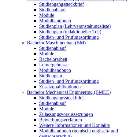
Studiengangssteckbrief
Studienablauf
Module
Modulhandbuch
Studienplan (Lehrveranstaltungsliste)
Studienplan (redaktioneller Teil)
Studien- und Prüfungsordnung
Bachelor Maschinenbau (BM)
Studienablauf
Module
Bachelorarbeit
Lernergebnisse
Modulhandbuch
Studienplan
Studien- und Prüfungsordnung
Zusatzqualifikationen
Bachelor Mechanical Engineering (BMEE)
Studiengangssteckbrief
Studienablauf
Module
Zulassungsvoraussetzungen
Bewerbungsverfahren
Weitere Informationen und Kontakte
Modulhandbuch (gemischt englisch- und
deutschsprachig)