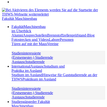
Fakultät Maschinenbau
Fakultät
Maschinenbau
im Überblick
Alumni
Ansprechstellen
Brennstoffzellenprüfstand-Blog
Fotostrecken und Videos
Labore
Personen
Türen auf mit der Maus
Vereine
Studieninteressierte
(Erstsemester-) Studierende
Austauschstudierende
International
Austauschstudium und
Praktika im Ausland
Studium im Ausland
Hinweise für Gaststudierende an der
THWS
Praktikum im Ausland
Studieninteressierte
(Erstsemester-) Studierende
Austauschstudierende
Studiengänge
der Fakultät
Maschinenbau