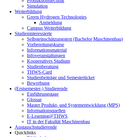
Produktionstechnik
Simulation
Weiterbildung
Green Hydrogen Technologies
Anmeldung
Campus Weiterbildung
Studieninteressierte
Selbsteinschätzungstest (Bachelor Maschinenbau)
Vorbereitungskurse
Informationsmaterial
Infoveranstaltungen
Kooperatives Studium
Studienberatung
THWS-Card
Studienbeiträge und Semesterticket
Bewerbung
(Erstsemester-) Studierende
Einführungstage
Glossar
Master Produkt- und Systementwicklung (MPS)
Informationsquellen
E-Learning@THWS
IT in der Fakultät Maschinenbau
Austauschstudierende
Quicklinks