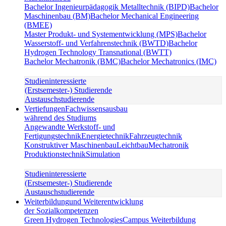
Bachelor Ingenieurpädagogik Metalltechnik (BIPD)
Bachelor
Maschinenbau (BM)
Bachelor Mechanical Engineering
(BMEE)
Master Produkt- und Systementwicklung (MPS)
Bachelor
Wasserstoff- und Verfahrenstechnik (BWTD)
Bachelor
Hydrogen Technology Transnational (BWTT)
Bachelor Mechatronik (BMC)
Bachelor Mechatronics (IMC)
Studieninteressierte
(Erstsemester-) Studierende
Austauschstudierende
Vertiefungen
Fachwissensausbau
während des Studiums
Angewandte Werkstoff- und
Fertigungstechnik
Energietechnik
Fahrzeugtechnik
Konstruktiver Maschinenbau
Leichtbau
Mechatronik
Produktionstechnik
Simulation
Studieninteressierte
(Erstsemester-) Studierende
Austauschstudierende
Weiterbildung
und Weiterentwicklung
der Sozialkompetenzen
Green Hydrogen Technologies
Campus Weiterbildung