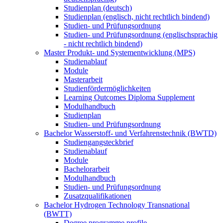
Studienplan (deutsch)
Studienplan (englisch, nicht rechtlich bindend)
Studien- und Prüfungsordnung
Studien- und Prüfungsordnung (englischsprachig
- nicht rechtlich bindend)
Master Produkt- und Systementwicklung (MPS)
Studienablauf
Module
Masterarbeit
Studienfördermöglichkeiten
Learning Outcomes Diploma Supplement
Modulhandbuch
Studienplan
Studien- und Prüfungsordnung
Bachelor Wasserstoff- und Verfahrenstechnik (BWTD)
Studiengangsteckbrief
Studienablauf
Module
Bachelorarbeit
Modulhandbuch
Studien- und Prüfungsordnung
Zusatzqualifikationen
Bachelor Hydrogen Technology Transnational
(BWTT)
Degree programme profile