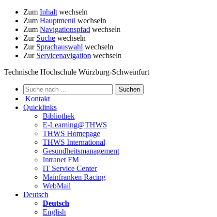
Zum
Inhalt
wechseln
Zum
Hauptmenü
wechseln
Zum
Navigationspfad
wechseln
Zur
Suche
wechseln
Zur
Sprachauswahl
wechseln
Zur
Servicenavigation
wechseln
Technische Hochschule Würzburg-Schweinfurt
Kontakt
Quicklinks
Bibliothek
E-Learning@THWS
THWS Homepage
THWS International
Gesundheitsmanagement
Intranet FM
IT Service Center
Mainfranken Racing
WebMail
Deutsch
Deutsch
English