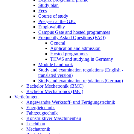
Study plan
Fees
Course of study
Pre-year at the GJU
Employability
Campus Gate and hosted programmes
Frequently Asked Questions (FAQ)
General
Application and admission
Hosted programmes
THWS and studying in Germany
Module handbook
Study and examination regulations (English -
translated version)
Study and examination regulations (German)
Bachelor Mechatronik (BMC)
Bachelor Mechatronics (IMC)
Vertiefungen
Angewandte Werkstoff- und Fertigungstechnik
Energietechnik
Fahrzeugtechnik
Konstruktiver Maschinenbau
Leichtbau
Mechatronik