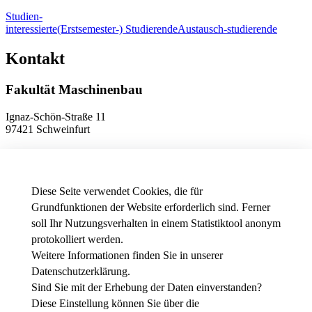
Studien-
interessierte
(Erstsemester-) Studierende
Austausch-studierende
Kontakt
Fakultät Maschinenbau
Ignaz-Schön-Straße 11
97421 Schweinfurt
Telefon
+49 9721 940-9902
E-Mail
dekanat.fm[at]thws.de
Anfahrt
Diese Seite verwendet Cookies, die für
Grundfunktionen der Website erforderlich sind. Ferner
soll Ihr Nutzungsverhalten in einem Statistiktool anonym
Datenschutzeinstellungen
protokolliert werden.
Weitere Informationen finden Sie in unserer
News - Presse
Datenschutzerklärung
.
Stellenausschreibungen der THWS
Intranet
Sind Sie mit der Erhebung der Daten einverstanden?
Diese Einstellung können Sie über die
Facebook