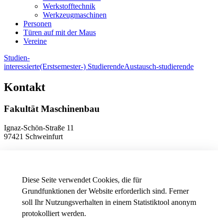
Werkstofftechnik
Werkzeugmaschinen
Personen
Türen auf mit der Maus
Vereine
Studien-
interessierte
(Erstsemester-) Studierende
Austausch-studierende
Kontakt
Fakultät Maschinenbau
Ignaz-Schön-Straße 11
97421 Schweinfurt
Telefon
+49 9721 940-9902
E-Mail
dekanat.fm[at]thws.de
Anfahrt
Diese Seite verwendet Cookies, die für
Grundfunktionen der Website erforderlich sind. Ferner
soll Ihr Nutzungsverhalten in einem Statistiktool anonym
Datenschutzeinstellungen
protokolliert werden.