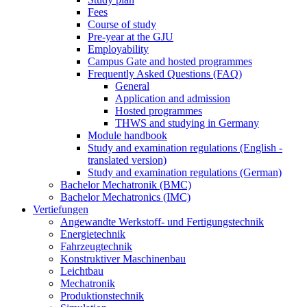
Fees
Course of study
Pre-year at the GJU
Employability
Campus Gate and hosted programmes
Frequently Asked Questions (FAQ)
General
Application and admission
Hosted programmes
THWS and studying in Germany
Module handbook
Study and examination regulations (English -
translated version)
Study and examination regulations (German)
Bachelor Mechatronik (BMC)
Bachelor Mechatronics (IMC)
Vertiefungen
Angewandte Werkstoff- und Fertigungstechnik
Energietechnik
Fahrzeugtechnik
Konstruktiver Maschinenbau
Leichtbau
Mechatronik
Produktionstechnik