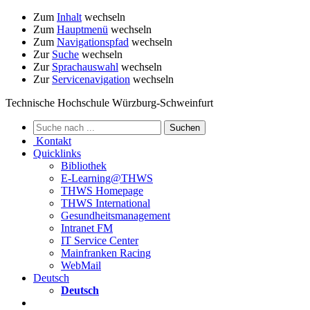
Zum
Inhalt
wechseln
Zum
Hauptmenü
wechseln
Zum
Navigationspfad
wechseln
Zur
Suche
wechseln
Zur
Sprachauswahl
wechseln
Zur
Servicenavigation
wechseln
Technische Hochschule Würzburg-Schweinfurt
Kontakt
Quicklinks
Bibliothek
E-Learning@THWS
THWS Homepage
THWS International
Gesundheitsmanagement
Intranet FM
IT Service Center
Mainfranken Racing
WebMail
Deutsch
Deutsch