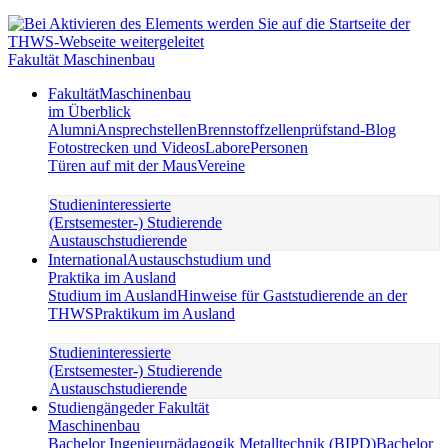
Fakultät Maschinenbau
Fakultät
Maschinenbau
im Überblick
Alumni
Ansprechstellen
Brennstoffzellenprüfstand-Blog
Fotostrecken und Videos
Labore
Personen
Türen auf mit der Maus
Vereine
Studieninteressierte
(Erstsemester-) Studierende
Austauschstudierende
International
Austauschstudium und
Praktika im Ausland
Studium im Ausland
Hinweise für Gaststudierende an der
THWS
Praktikum im Ausland
Studieninteressierte
(Erstsemester-) Studierende
Austauschstudierende
Studiengänge
der Fakultät
Maschinenbau
Bachelor Ingenieurpädagogik Metalltechnik (BIPD)
Bachelor