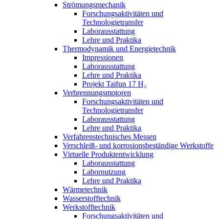
Strömungsmechanik
Forschungsaktivitäten und
Technologietransfer
Laborausstattung
Lehre und Praktika
Thermodynamik und Energietechnik
Impressionen
Laborausstattung
Lehre und Praktika
Projekt Taifun 17 H₂
Verbrennungsmotoren
Forschungsaktivitäten und
Technologietransfer
Laborausstattung
Lehre und Praktika
Verfahrenstechnisches Messen
Verschleiß- und korrosionsbeständige Werkstoffe
Virtuelle Produktentwicklung
Laborausstattung
Labornutzung
Lehre und Praktika
Wärmetechnik
Wasserstofftechnik
Werkstofftechnik
Forschungsaktivitäten und