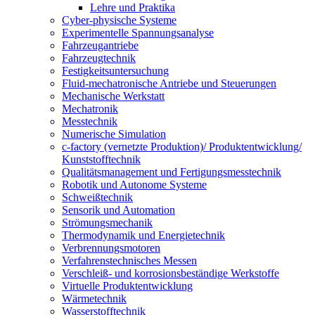
Lehre und Praktika
Cyber-physische Systeme
Experimentelle Spannungsanalyse
Fahrzeugantriebe
Fahrzeugtechnik
Festigkeitsuntersuchung
Fluid-mechatronische Antriebe und Steuerungen
Mechanische Werkstatt
Mechatronik
Messtechnik
Numerische Simulation
c-factory (vernetzte Produktion)/ Produktentwicklung/
Kunststofftechnik
Qualitätsmanagement und Fertigungsmesstechnik
Robotik und Autonome Systeme
Schweißtechnik
Sensorik und Automation
Strömungsmechanik
Thermodynamik und Energietechnik
Verbrennungsmotoren
Verfahrenstechnisches Messen
Verschleiß- und korrosionsbeständige Werkstoffe
Virtuelle Produktentwicklung
Wärmetechnik
Wasserstofftechnik