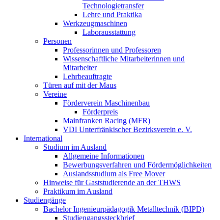
Technologietransfer
Lehre und Praktika
Werkzeugmaschinen
Laborausstattung
Personen
Professorinnen und Professoren
Wissenschaftliche Mitarbeiterinnen und
Mitarbeiter
Lehrbeauftragte
Türen auf mit der Maus
Vereine
Förderverein Maschinenbau
Förderpreis
Mainfranken Racing (MFR)
VDI Unterfränkischer Bezirksverein e. V.
International
Studium im Ausland
Allgemeine Informationen
Bewerbungsverfahren und Fördermöglichkeiten
Auslandsstudium als Free Mover
Hinweise für Gaststudierende an der THWS
Praktikum im Ausland
Studiengänge
Bachelor Ingenieurpädagogik Metalltechnik (BIPD)
Studiengangssteckbrief