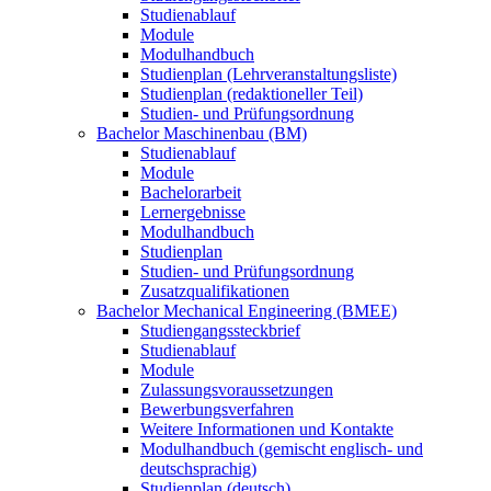
Studienablauf
Module
Modulhandbuch
Studienplan (Lehrveranstaltungsliste)
Studienplan (redaktioneller Teil)
Studien- und Prüfungsordnung
Bachelor Maschinenbau (BM)
Studienablauf
Module
Bachelorarbeit
Lernergebnisse
Modulhandbuch
Studienplan
Studien- und Prüfungsordnung
Zusatzqualifikationen
Bachelor Mechanical Engineering (BMEE)
Studiengangssteckbrief
Studienablauf
Module
Zulassungsvoraussetzungen
Bewerbungsverfahren
Weitere Informationen und Kontakte
Modulhandbuch (gemischt englisch- und
deutschsprachig)
Studienplan (deutsch)