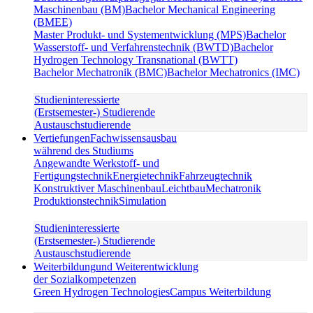
Maschinenbau (BM)
Bachelor Mechanical Engineering
(BMEE)
Master Produkt- und Systementwicklung (MPS)
Bachelor
Wasserstoff- und Verfahrenstechnik (BWTD)
Bachelor
Hydrogen Technology Transnational (BWTT)
Bachelor Mechatronik (BMC)
Bachelor Mechatronics (IMC)
Studieninteressierte
(Erstsemester-) Studierende
Austauschstudierende
Vertiefungen
Fachwissensausbau
während des Studiums
Angewandte Werkstoff- und
Fertigungstechnik
Energietechnik
Fahrzeugtechnik
Konstruktiver Maschinenbau
Leichtbau
Mechatronik
Produktionstechnik
Simulation
Studieninteressierte
(Erstsemester-) Studierende
Austauschstudierende
Weiterbildung
und Weiterentwicklung
der Sozialkompetenzen
Green Hydrogen Technologies
Campus Weiterbildung