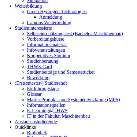
Simulation
Weiterbildung
Green Hydrogen Technologies
Anmeldung
Campus Weiterbildung
Studieninteressierte
Selbsteinschätzungstest (Bachelor Maschinenbau)
Vorbereitungskurse
Informationsmaterial
Infoveranstaltungen
Kooperatives Studium
Studienberatung
THWS-Card
Studienbeiträge und Semesterticket
Bewerbung
(Erstsemester-) Studierende
Einführungstage
Glossar
Master Produkt- und Systementwicklung (MPS)
Informationsquellen
E-Learning@THWS
IT in der Fakultät Maschinenbau
Austauschstudierende
Quicklinks
Bibliothek