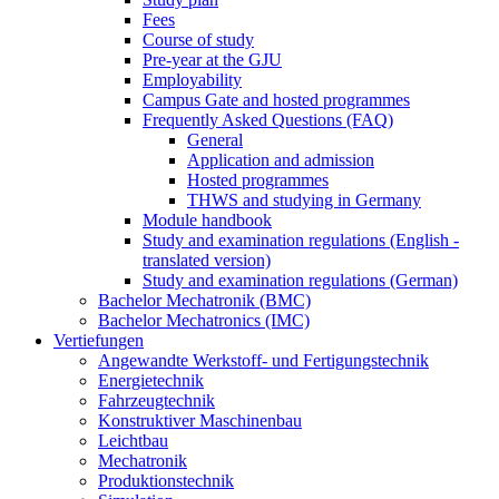
Fees
Course of study
Pre-year at the GJU
Employability
Campus Gate and hosted programmes
Frequently Asked Questions (FAQ)
General
Application and admission
Hosted programmes
THWS and studying in Germany
Module handbook
Study and examination regulations (English -
translated version)
Study and examination regulations (German)
Bachelor Mechatronik (BMC)
Bachelor Mechatronics (IMC)
Vertiefungen
Angewandte Werkstoff- und Fertigungstechnik
Energietechnik
Fahrzeugtechnik
Konstruktiver Maschinenbau
Leichtbau
Mechatronik
Produktionstechnik