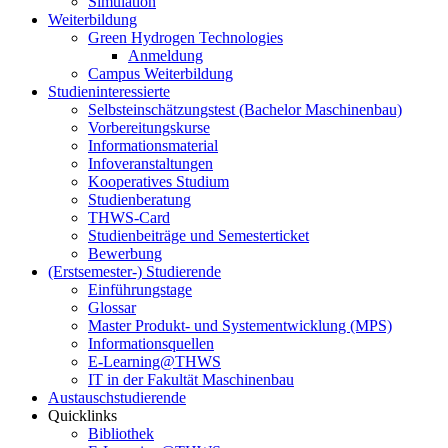
Simulation
Weiterbildung
Green Hydrogen Technologies
Anmeldung
Campus Weiterbildung
Studieninteressierte
Selbsteinschätzungstest (Bachelor Maschinenbau)
Vorbereitungskurse
Informationsmaterial
Infoveranstaltungen
Kooperatives Studium
Studienberatung
THWS-Card
Studienbeiträge und Semesterticket
Bewerbung
(Erstsemester-) Studierende
Einführungstage
Glossar
Master Produkt- und Systementwicklung (MPS)
Informationsquellen
E-Learning@THWS
IT in der Fakultät Maschinenbau
Austauschstudierende
Quicklinks
Bibliothek