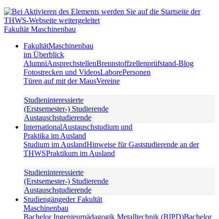
Fakultät Maschinenbau
Fakultät
Maschinenbau
im Überblick
Alumni
Ansprechstellen
Brennstoffzellenprüfstand-Blog
Fotostrecken und Videos
Labore
Personen
Türen auf mit der Maus
Vereine
Studieninteressierte
(Erstsemester-) Studierende
Austauschstudierende
International
Austauschstudium und
Praktika im Ausland
Studium im Ausland
Hinweise für Gaststudierende an der
THWS
Praktikum im Ausland
Studieninteressierte
(Erstsemester-) Studierende
Austauschstudierende
Studiengänge
der Fakultät
Maschinenbau
Bachelor Ingenieurpädagogik Metalltechnik (BIPD)
Bachelor