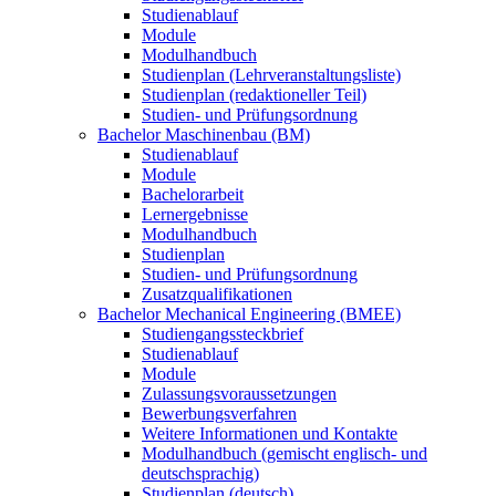
Studienablauf
Module
Modulhandbuch
Studienplan (Lehrveranstaltungsliste)
Studienplan (redaktioneller Teil)
Studien- und Prüfungsordnung
Bachelor Maschinenbau (BM)
Studienablauf
Module
Bachelorarbeit
Lernergebnisse
Modulhandbuch
Studienplan
Studien- und Prüfungsordnung
Zusatzqualifikationen
Bachelor Mechanical Engineering (BMEE)
Studiengangssteckbrief
Studienablauf
Module
Zulassungsvoraussetzungen
Bewerbungsverfahren
Weitere Informationen und Kontakte
Modulhandbuch (gemischt englisch- und
deutschsprachig)
Studienplan (deutsch)