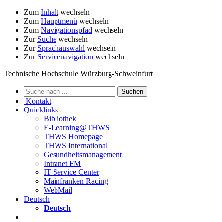
Zum
Inhalt
wechseln
Zum
Hauptmenü
wechseln
Zum
Navigationspfad
wechseln
Zur
Suche
wechseln
Zur
Sprachauswahl
wechseln
Zur
Servicenavigation
wechseln
Technische Hochschule Würzburg-Schweinfurt
Kontakt
Quicklinks
Bibliothek
E-Learning@THWS
THWS Homepage
THWS International
Gesundheitsmanagement
Intranet FM
IT Service Center
Mainfranken Racing
WebMail
Deutsch
Deutsch