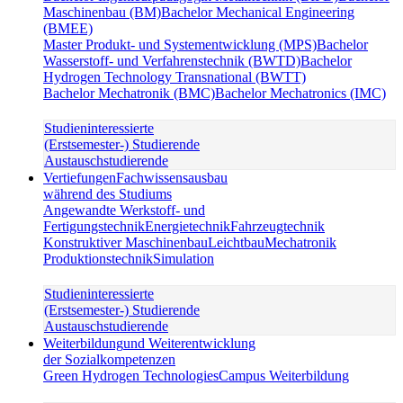
Maschinenbau (BM)
Bachelor Mechanical Engineering
(BMEE)
Master Produkt- und Systementwicklung (MPS)
Bachelor
Wasserstoff- und Verfahrenstechnik (BWTD)
Bachelor
Hydrogen Technology Transnational (BWTT)
Bachelor Mechatronik (BMC)
Bachelor Mechatronics (IMC)
Studieninteressierte
(Erstsemester-) Studierende
Austauschstudierende
Vertiefungen
Fachwissensausbau
während des Studiums
Angewandte Werkstoff- und
Fertigungstechnik
Energietechnik
Fahrzeugtechnik
Konstruktiver Maschinenbau
Leichtbau
Mechatronik
Produktionstechnik
Simulation
Studieninteressierte
(Erstsemester-) Studierende
Austauschstudierende
Weiterbildung
und Weiterentwicklung
der Sozialkompetenzen
Green Hydrogen Technologies
Campus Weiterbildung