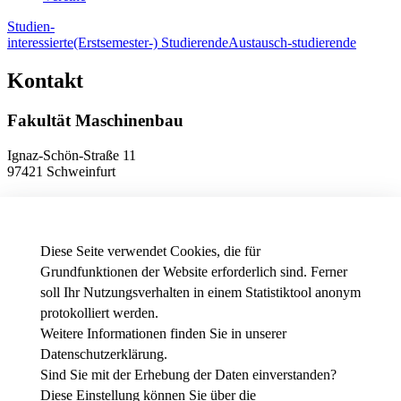
Studien-
interessierte
(Erstsemester-) Studierende
Austausch-studierende
Kontakt
Fakultät Maschinenbau
Ignaz-Schön-Straße 11
97421 Schweinfurt
Telefon
+49 9721 940-9902
E-Mail
dekanat.fm[at]thws.de
Anfahrt
Diese Seite verwendet Cookies, die für
Grundfunktionen der Website erforderlich sind. Ferner
soll Ihr Nutzungsverhalten in einem Statistiktool anonym
Datenschutzeinstellungen
protokolliert werden.
Weitere Informationen finden Sie in unserer
News - Presse
Datenschutzerklärung
.
Stellenausschreibungen der THWS
Intranet
Sind Sie mit der Erhebung der Daten einverstanden?
Diese Einstellung können Sie über die