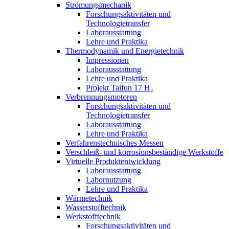
Strömungsmechanik
Forschungsaktivitäten und
Technologietransfer
Laborausstattung
Lehre und Praktika
Thermodynamik und Energietechnik
Impressionen
Laborausstattung
Lehre und Praktika
Projekt Taifun 17 H₂
Verbrennungsmotoren
Forschungsaktivitäten und
Technologietransfer
Laborausstattung
Lehre und Praktika
Verfahrenstechnisches Messen
Verschleiß- und korrosionsbeständige Werkstoffe
Virtuelle Produktentwicklung
Laborausstattung
Labornutzung
Lehre und Praktika
Wärmetechnik
Wasserstofftechnik
Werkstofftechnik
Forschungsaktivitäten und