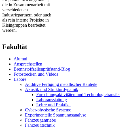
die in Zusammenarbeit mit
verschiedenen
Industriepartnern oder auch
als rein interne Projekte in
Kleingruppen bearbeitet
werden.
Fakultät
Alumni
Ansprechstellen
Brennstoffzellenprüfstand-Blog
Fotostrecken und Videos
Labore
Additive Fertigung metallischer Bauteile
Akustik und Strukturdynamik
Forschungsaktivitäten und Technologietransfer
Laborausstattung
Lehre und Praktika
Cyber-physische Systeme
Experimentelle Spannungsanalyse
Fahrzeugantriebe
Fahrzeugtechnik