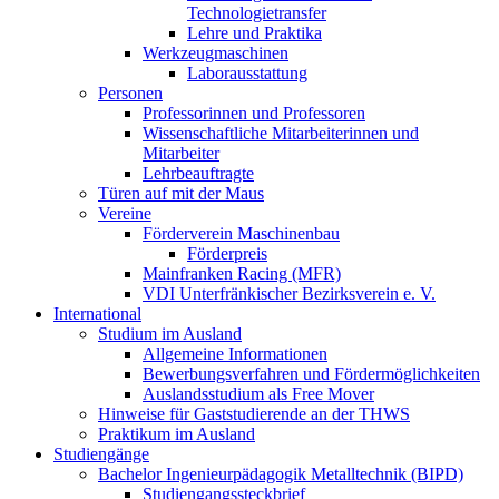
Technologietransfer
Lehre und Praktika
Werkzeugmaschinen
Laborausstattung
Personen
Professorinnen und Professoren
Wissenschaftliche Mitarbeiterinnen und
Mitarbeiter
Lehrbeauftragte
Türen auf mit der Maus
Vereine
Förderverein Maschinenbau
Förderpreis
Mainfranken Racing (MFR)
VDI Unterfränkischer Bezirksverein e. V.
International
Studium im Ausland
Allgemeine Informationen
Bewerbungsverfahren und Fördermöglichkeiten
Auslandsstudium als Free Mover
Hinweise für Gaststudierende an der THWS
Praktikum im Ausland
Studiengänge
Bachelor Ingenieurpädagogik Metalltechnik (BIPD)
Studiengangssteckbrief