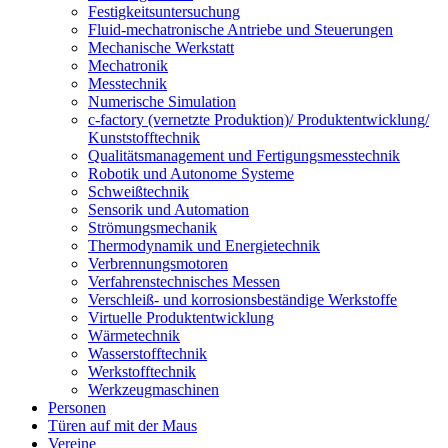
Festigkeitsuntersuchung
Fluid-mechatronische Antriebe und Steuerungen
Mechanische Werkstatt
Mechatronik
Messtechnik
Numerische Simulation
c-factory (vernetzte Produktion)/ Produktentwicklung/
Kunststofftechnik
Qualitätsmanagement und Fertigungsmesstechnik
Robotik und Autonome Systeme
Schweißtechnik
Sensorik und Automation
Strömungsmechanik
Thermodynamik und Energietechnik
Verbrennungsmotoren
Verfahrenstechnisches Messen
Verschleiß- und korrosionsbeständige Werkstoffe
Virtuelle Produktentwicklung
Wärmetechnik
Wasserstofftechnik
Werkstofftechnik
Werkzeugmaschinen
Personen
Türen auf mit der Maus
Vereine