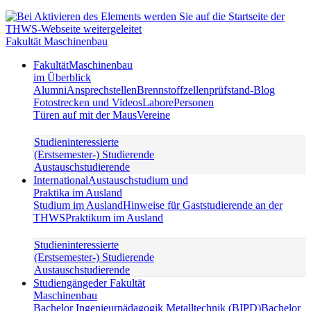
Fakultät Maschinenbau
Fakultät
Maschinenbau
im Überblick
Alumni
Ansprechstellen
Brennstoffzellenprüfstand-Blog
Fotostrecken und Videos
Labore
Personen
Türen auf mit der Maus
Vereine
Studieninteressierte
(Erstsemester-) Studierende
Austauschstudierende
International
Austauschstudium und
Praktika im Ausland
Studium im Ausland
Hinweise für Gaststudierende an der
THWS
Praktikum im Ausland
Studieninteressierte
(Erstsemester-) Studierende
Austauschstudierende
Studiengänge
der Fakultät
Maschinenbau
Bachelor Ingenieurpädagogik Metalltechnik (BIPD)
Bachelor