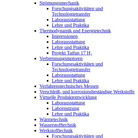
Strömungsmechanik
Forschungsaktivitäten und
Technologietransfer
Laborausstattung
Lehre und Praktika
Thermodynamik und Energietechnik
Impressionen
Laborausstattung
Lehre und Praktika
Projekt Taifun 17 H₂
Verbrennungsmotoren
Forschungsaktivitäten und
Technologietransfer
Laborausstattung
Lehre und Praktika
Verfahrenstechnisches Messen
Verschleiß- und korrosionsbeständige Werkstoffe
Virtuelle Produktentwicklung
Laborausstattung
Labornutzung
Lehre und Praktika
Wärmetechnik
Wasserstofftechnik
Werkstofftechnik
Forschungsaktivitäten und