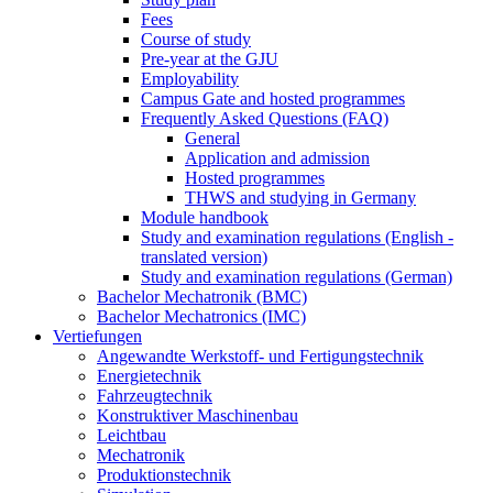
Fees
Course of study
Pre-year at the GJU
Employability
Campus Gate and hosted programmes
Frequently Asked Questions (FAQ)
General
Application and admission
Hosted programmes
THWS and studying in Germany
Module handbook
Study and examination regulations (English -
translated version)
Study and examination regulations (German)
Bachelor Mechatronik (BMC)
Bachelor Mechatronics (IMC)
Vertiefungen
Angewandte Werkstoff- und Fertigungstechnik
Energietechnik
Fahrzeugtechnik
Konstruktiver Maschinenbau
Leichtbau
Mechatronik
Produktionstechnik