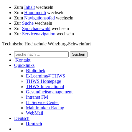
Zum
Inhalt
wechseln
Zum
Hauptmenü
wechseln
Zum
Navigationspfad
wechseln
Zur
Suche
wechseln
Zur
Sprachauswahl
wechseln
Zur
Servicenavigation
wechseln
Technische Hochschule Würzburg-Schweinfurt
Kontakt
Quicklinks
Bibliothek
E-Learning@THWS
THWS Homepage
THWS International
Gesundheitsmanagement
Intranet FM
IT Service Center
Mainfranken Racing
WebMail
Deutsch
Deutsch