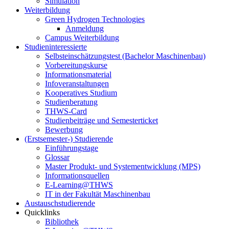
Simulation
Weiterbildung
Green Hydrogen Technologies
Anmeldung
Campus Weiterbildung
Studieninteressierte
Selbsteinschätzungstest (Bachelor Maschinenbau)
Vorbereitungskurse
Informationsmaterial
Infoveranstaltungen
Kooperatives Studium
Studienberatung
THWS-Card
Studienbeiträge und Semesterticket
Bewerbung
(Erstsemester-) Studierende
Einführungstage
Glossar
Master Produkt- und Systementwicklung (MPS)
Informationsquellen
E-Learning@THWS
IT in der Fakultät Maschinenbau
Austauschstudierende
Quicklinks
Bibliothek