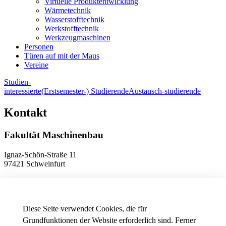
Virtuelle Produktentwicklung
Wärmetechnik
Wasserstofftechnik
Werkstofftechnik
Werkzeugmaschinen
Personen
Türen auf mit der Maus
Vereine
Studien-
interessierte
(Erstsemester-) Studierende
Austausch-studierende
Kontakt
Fakultät Maschinenbau
Ignaz-Schön-Straße 11
97421 Schweinfurt
Telefon
+49 9721 940-9902
E-Mail
dekanat.fm[at]thws.de
Anfahrt
Diese Seite verwendet Cookies, die für
Grundfunktionen der Website erforderlich sind. Ferner