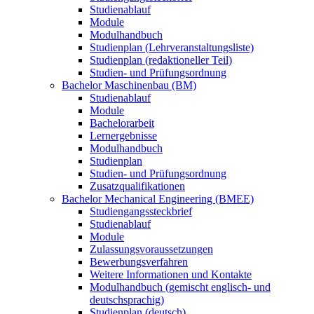
Studienablauf
Module
Modulhandbuch
Studienplan (Lehrveranstaltungsliste)
Studienplan (redaktioneller Teil)
Studien- und Prüfungsordnung
Bachelor Maschinenbau (BM)
Studienablauf
Module
Bachelorarbeit
Lernergebnisse
Modulhandbuch
Studienplan
Studien- und Prüfungsordnung
Zusatzqualifikationen
Bachelor Mechanical Engineering (BMEE)
Studiengangssteckbrief
Studienablauf
Module
Zulassungsvoraussetzungen
Bewerbungsverfahren
Weitere Informationen und Kontakte
Modulhandbuch (gemischt englisch- und
deutschsprachig)
Studienplan (deutsch)