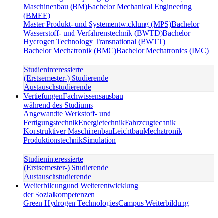
Maschinenbau (BM)
Bachelor Mechanical Engineering
(BMEE)
Master Produkt- und Systementwicklung (MPS)
Bachelor
Wasserstoff- und Verfahrenstechnik (BWTD)
Bachelor
Hydrogen Technology Transnational (BWTT)
Bachelor Mechatronik (BMC)
Bachelor Mechatronics (IMC)
Studieninteressierte
(Erstsemester-) Studierende
Austauschstudierende
Vertiefungen
Fachwissensausbau
während des Studiums
Angewandte Werkstoff- und
Fertigungstechnik
Energietechnik
Fahrzeugtechnik
Konstruktiver Maschinenbau
Leichtbau
Mechatronik
Produktionstechnik
Simulation
Studieninteressierte
(Erstsemester-) Studierende
Austauschstudierende
Weiterbildung
und Weiterentwicklung
der Sozialkompetenzen
Green Hydrogen Technologies
Campus Weiterbildung