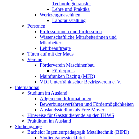
Technologietransfer
Lehre und Praktika
Werkzeugmaschinen
Laborausstattung
Personen
Professorinnen und Professoren
Wissenschaftliche Mitarbeiterinnen und
Mitarbeiter
Lehrbeauftragte
Türen auf mit der Maus
Vereine
Förderverein Maschinenbau
Förderpreis
Mainfranken Racing (MFR)
VDI Unterfränkischer Bezirksverein e. V.
International
Studium im Ausland
Allgemeine Informationen
Bewerbungsverfahren und Fördermöglichkeiten
Auslandsstudium als Free Mover
Hinweise für Gaststudierende an der THWS
Praktikum im Ausland
Studiengänge
Bachelor Ingenieurpädagogik Metalltechnik (BIPD)
Studiengangssteckbrief