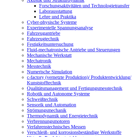
Akustik und Strukturdynamik
Forschungsaktivitäten und Technologietransfer
Laborausstattung
Lehre und Praktika
Cyber-physische Systeme
Experimentelle Spannungsanalyse
Fahrzeugantriebe
Fahrzeugtechnik
Festigkeitsuntersuchung
Fluid-mechatronische Antriebe und Steuerungen
Mechanische Werkstatt
Mechatronik
Messtechnik
Numerische Simulation
c-factory (vernetzte Produktion)/ Produktentwicklung/
Kunststofftechnik
Qualitätsmanagement und Fertigungsmesstechnik
Robotik und Autonome Systeme
Schweißtechnik
Sensorik und Automation
Strömungsmechanik
Thermodynamik und Energietechnik
Verbrennungsmotoren
Verfahrenstechnisches Messen
Verschleiß- und korrosionsbeständige Werkstoffe