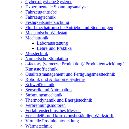
Cyber-physische Systeme
Experimentelle Spannungsanalyse
Fahrzeugantriebe
Fahrzeugtechnik
Festigkeitsuntersuchung
Fluid-mechatronische Antriebe und Steuerungen
Mechanische Werkstatt
Mechatronik
Laborausstattung
Lehre und Praktika
Messtechnik
Numerische Simulation
c-factory (vernetzte Produktion)/ Produktentwicklung/
Kunststofftechnik
Qualitätsmanagement und Fertigungsmesstechnik
Robotik und Autonome Systeme
Schweißtechnik
Sensorik und Automation
Strömungsmechanik
Thermodynamik und Energietechnik
Verbrennungsmotoren
Verfahrenstechnisches Messen
Verschleiß- und korrosionsbeständige Werkstoffe
Virtuelle Produktentwicklung
Wärmetechnik