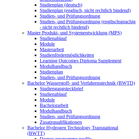
Studienplan (deutsch)
Studienplan (englisch, nicht rechtlich bindend)
Studien- und Prüfungsordnung
Studien- und Prüfungsordnung (englischsprachig
- nicht rechtlich bindend)
Master Produkt- und Systementwicklung (MPS)
Studienablauf
Module
Masterarbeit
Studienfördermöglichkeiten
Learning Outcomes Diploma Supplement
Modulhandbuch
Studienplan
Studien- und Prüfungsordnung
Bachelor Wasserstoff- und Verfahrenstechnik (BWTD)
Studiengangsteckbrief
Studienablauf
Module
Bachelorarbeit
Modulhandbuch
Studien- und Prüfungsordnung
Zusatzqualifikationen
Bachelor Hydrogen Technology Transnational
(BWTT)
Degree programme profile