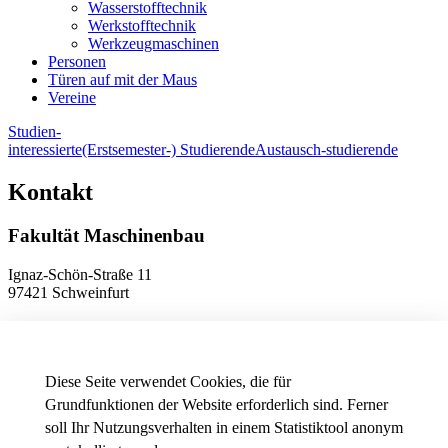
Wasserstofftechnik
Werkstofftechnik
Werkzeugmaschinen
Personen
Türen auf mit der Maus
Vereine
Studien-
interessierte
(Erstsemester-) Studierende
Austausch-studierende
Kontakt
Fakultät Maschinenbau
Ignaz-Schön-Straße 11
97421 Schweinfurt
Telefon
+49 9721 940-9902
E-Mail
dekanat.fm[at]thws.de
Anfahrt
Diese Seite verwendet Cookies, die für
Grundfunktionen der Website erforderlich sind. Ferner
soll Ihr Nutzungsverhalten in einem Statistiktool anonym
Datenschutzeinstellungen