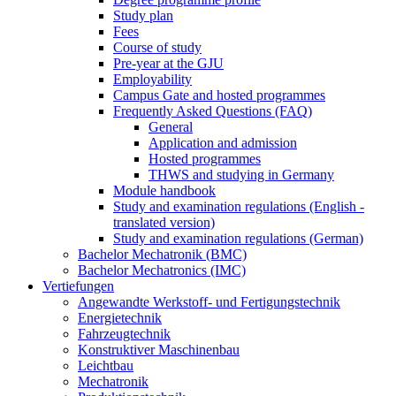
Study plan
Fees
Course of study
Pre-year at the GJU
Employability
Campus Gate and hosted programmes
Frequently Asked Questions (FAQ)
General
Application and admission
Hosted programmes
THWS and studying in Germany
Module handbook
Study and examination regulations (English -
translated version)
Study and examination regulations (German)
Bachelor Mechatronik (BMC)
Bachelor Mechatronics (IMC)
Vertiefungen
Angewandte Werkstoff- und Fertigungstechnik
Energietechnik
Fahrzeugtechnik
Konstruktiver Maschinenbau
Leichtbau
Mechatronik