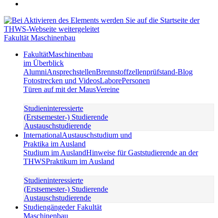
Fakultät Maschinenbau
Fakultät
Maschinenbau
im Überblick
Alumni
Ansprechstellen
Brennstoffzellenprüfstand-Blog
Fotostrecken und Videos
Labore
Personen
Türen auf mit der Maus
Vereine
Studieninteressierte
(Erstsemester-) Studierende
Austauschstudierende
International
Austauschstudium und
Praktika im Ausland
Studium im Ausland
Hinweise für Gaststudierende an der
THWS
Praktikum im Ausland
Studieninteressierte
(Erstsemester-) Studierende
Austauschstudierende
Studiengänge
der Fakultät
Maschinenbau