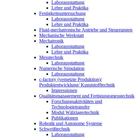
Laborausstattung
Lehre und Praktika
Festigkeitsuntersuchung
Laborausstattung
Lehre und Praktika
Fluid-mechatronische Antriebe und Steuerungen
Mechanische Werkstatt
Mechatronik
Laborausstattung
Lehre und Praktika
Messtechnik
Laborausstattung
Numerische Simulation
Laborausstattung
c-factory (vernetzte Produktion)/
Produktentwicklung/ Kunststofftechnik
Impressionen
Qualitätsmanagement und Fertigungsmesstechnik
Forschungsaktivitäten und
Technologietransfer
Modul Wälzlagertechnik
Publikationen
Robotik und Autonome Systeme
Schweißtechnik
Laborausstattung