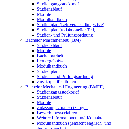
Studiengangssteckbrief
Studienablauf
Module
Modulhandbuch
Studienplan (Lehrveranstaltungsliste)
Studienplan (redaktioneller Teil)
Studien- und Prüfungsordnung
Bachelor Maschinenbau (BM)
Studienablauf
Module
Bachelorarbeit
Lernergebnisse
Modulhandbuch
Studienplan
Studien- und Prüfungsordnung
Zusatzqualifikationen
Bachelor Mechanical Engineering (BMEE)
Studiengangssteckbrief
Studienablauf
Module
Zulassungsvoraussetzungen
Bewerbungsverfahren
Weitere Informationen und Kontakte
Modulhandbuch (gemischt englisch- und
deutschsprachig)