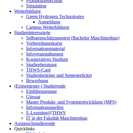
Produktionstechnik
Simulation
Weiterbildung
Green Hydrogen Technologies
Anmeldung
Campus Weiterbildung
Studieninteressierte
Selbsteinschätzungstest (Bachelor Maschinenbau)
Vorbereitungskurse
Informationsmaterial
Infoveranstaltungen
Kooperatives Studium
Studienberatung
THWS-Card
Studienbeiträge und Semesterticket
Bewerbung
(Erstsemester-) Studierende
Einführungstage
Glossar
Master Produkt- und Systementwicklung (MPS)
Informationsquellen
E-Learning@THWS
IT in der Fakultät Maschinenbau
Austauschstudierende
Quicklinks