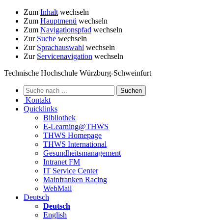
Zum
Inhalt
wechseln
Zum
Hauptmenü
wechseln
Zum
Navigationspfad
wechseln
Zur
Suche
wechseln
Zur
Sprachauswahl
wechseln
Zur
Servicenavigation
wechseln
Technische Hochschule Würzburg-Schweinfurt
Kontakt
Quicklinks
Bibliothek
E-Learning@THWS
THWS Homepage
THWS International
Gesundheitsmanagement
Intranet FM
IT Service Center
Mainfranken Racing
WebMail
Deutsch
Deutsch
English