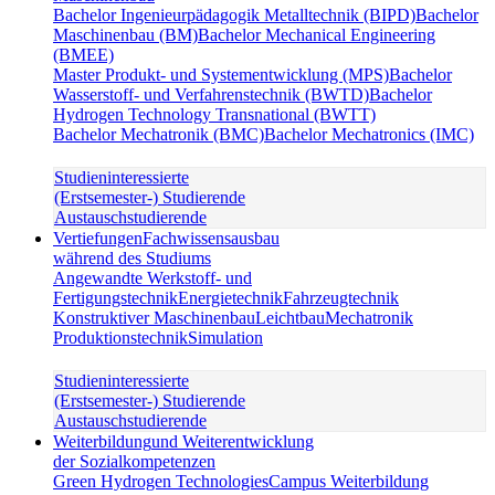
Bachelor Ingenieurpädagogik Metalltechnik (BIPD)
Bachelor
Maschinenbau (BM)
Bachelor Mechanical Engineering
(BMEE)
Master Produkt- und Systementwicklung (MPS)
Bachelor
Wasserstoff- und Verfahrenstechnik (BWTD)
Bachelor
Hydrogen Technology Transnational (BWTT)
Bachelor Mechatronik (BMC)
Bachelor Mechatronics (IMC)
Studieninteressierte
(Erstsemester-) Studierende
Austauschstudierende
Vertiefungen
Fachwissensausbau
während des Studiums
Angewandte Werkstoff- und
Fertigungstechnik
Energietechnik
Fahrzeugtechnik
Konstruktiver Maschinenbau
Leichtbau
Mechatronik
Produktionstechnik
Simulation
Studieninteressierte
(Erstsemester-) Studierende
Austauschstudierende
Weiterbildung
und Weiterentwicklung
der Sozialkompetenzen
Green Hydrogen Technologies
Campus Weiterbildung