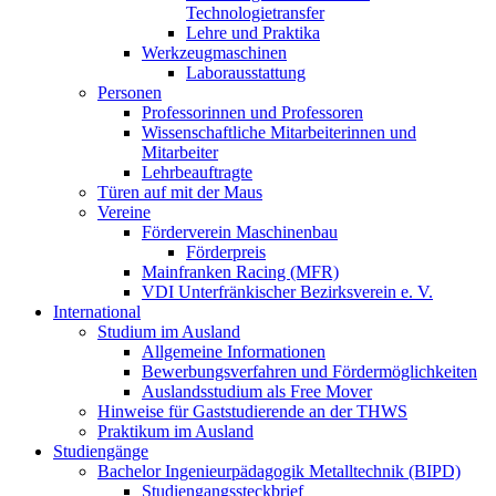
Technologietransfer
Lehre und Praktika
Werkzeugmaschinen
Laborausstattung
Personen
Professorinnen und Professoren
Wissenschaftliche Mitarbeiterinnen und
Mitarbeiter
Lehrbeauftragte
Türen auf mit der Maus
Vereine
Förderverein Maschinenbau
Förderpreis
Mainfranken Racing (MFR)
VDI Unterfränkischer Bezirksverein e. V.
International
Studium im Ausland
Allgemeine Informationen
Bewerbungsverfahren und Fördermöglichkeiten
Auslandsstudium als Free Mover
Hinweise für Gaststudierende an der THWS
Praktikum im Ausland
Studiengänge
Bachelor Ingenieurpädagogik Metalltechnik (BIPD)
Studiengangssteckbrief