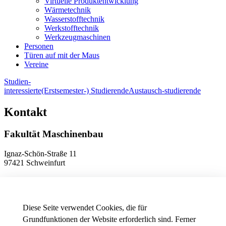
Virtuelle Produktentwicklung
Wärmetechnik
Wasserstofftechnik
Werkstofftechnik
Werkzeugmaschinen
Personen
Türen auf mit der Maus
Vereine
Studien-
interessierte
(Erstsemester-) Studierende
Austausch-studierende
Kontakt
Fakultät Maschinenbau
Ignaz-Schön-Straße 11
97421 Schweinfurt
Telefon
+49 9721 940-9902
E-Mail
dekanat.fm[at]thws.de
Anfahrt
Diese Seite verwendet Cookies, die für
Grundfunktionen der Website erforderlich sind. Ferner