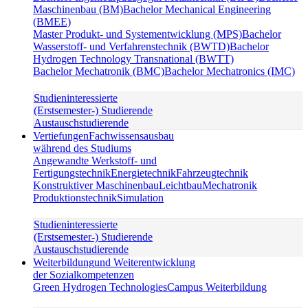
Maschinenbau (BM)
Bachelor Mechanical Engineering
(BMEE)
Master Produkt- und Systementwicklung (MPS)
Bachelor
Wasserstoff- und Verfahrenstechnik (BWTD)
Bachelor
Hydrogen Technology Transnational (BWTT)
Bachelor Mechatronik (BMC)
Bachelor Mechatronics (IMC)
Studieninteressierte
(Erstsemester-) Studierende
Austauschstudierende
Vertiefungen
Fachwissensausbau
während des Studiums
Angewandte Werkstoff- und
Fertigungstechnik
Energietechnik
Fahrzeugtechnik
Konstruktiver Maschinenbau
Leichtbau
Mechatronik
Produktionstechnik
Simulation
Studieninteressierte
(Erstsemester-) Studierende
Austauschstudierende
Weiterbildung
und Weiterentwicklung
der Sozialkompetenzen
Green Hydrogen Technologies
Campus Weiterbildung