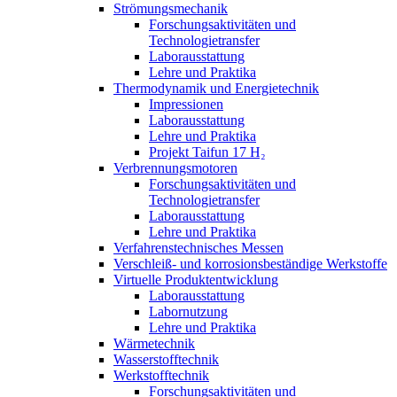
Strömungsmechanik
Forschungsaktivitäten und
Technologietransfer
Laborausstattung
Lehre und Praktika
Thermodynamik und Energietechnik
Impressionen
Laborausstattung
Lehre und Praktika
Projekt Taifun 17 H₂
Verbrennungsmotoren
Forschungsaktivitäten und
Technologietransfer
Laborausstattung
Lehre und Praktika
Verfahrenstechnisches Messen
Verschleiß- und korrosionsbeständige Werkstoffe
Virtuelle Produktentwicklung
Laborausstattung
Labornutzung
Lehre und Praktika
Wärmetechnik
Wasserstofftechnik
Werkstofftechnik
Forschungsaktivitäten und