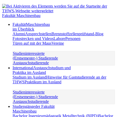
Fakultät Maschinenbau
Fakultät
Maschinenbau
im Überblick
Alumni
Ansprechstellen
Brennstoffzellenprüfstand-Blog
Fotostrecken und Videos
Labore
Personen
Türen auf mit der Maus
Vereine
Studieninteressierte
(Erstsemester-) Studierende
Austauschstudierende
International
Austauschstudium und
Praktika im Ausland
Studium im Ausland
Hinweise für Gaststudierende an der
THWS
Praktikum im Ausland
Studieninteressierte
(Erstsemester-) Studierende
Austauschstudierende
Studiengänge
der Fakultät
Maschinenbau
Bachelor Ingenieurpädagogik Metalltechnik (BIPD)
Bachelor