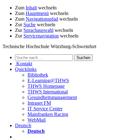
Zum
Inhalt
wechseln
Zum
Hauptmenü
wechseln
Zum
Navigationspfad
wechseln
Zur
Suche
wechseln
Zur
Sprachauswahl
wechseln
Zur
Servicenavigation
wechseln
Technische Hochschule Würzburg-Schweinfurt
Kontakt
Quicklinks
Bibliothek
E-Learning@THWS
THWS Homepage
THWS International
Gesundheitsmanagement
Intranet FM
IT Service Center
Mainfranken Racing
WebMail
Deutsch
Deutsch