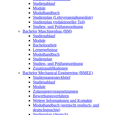
Studienablauf
Module
Modulhandbuch
Studienplan (Lehrveranstaltungsliste)
Studienplan (redaktioneller Teil)
Studien- und Prüfungsordnung
Bachelor Maschinenbau (BM)
Studienablauf
Module
Bachelorarbeit
Lernergebnisse
Modulhandbuch
Studienplan
Studien- und Prüfungsordnung
Zusatzqualifikationen
Bachelor Mechanical Engineering (BMEE)
Studiengangssteckbrief
Studienablauf
Module
Zulassungsvoraussetzungen
Bewerbungsverfahren
Weitere Informationen und Kontakte
Modulhandbuch (gemischt englisch- und
deutschsprachig)
Studienplan (deutsch)