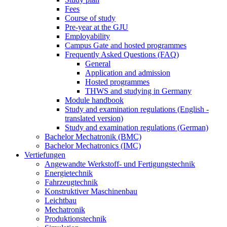
Fees
Course of study
Pre-year at the GJU
Employability
Campus Gate and hosted programmes
Frequently Asked Questions (FAQ)
General
Application and admission
Hosted programmes
THWS and studying in Germany
Module handbook
Study and examination regulations (English -
translated version)
Study and examination regulations (German)
Bachelor Mechatronik (BMC)
Bachelor Mechatronics (IMC)
Vertiefungen
Angewandte Werkstoff- und Fertigungstechnik
Energietechnik
Fahrzeugtechnik
Konstruktiver Maschinenbau
Leichtbau
Mechatronik
Produktionstechnik