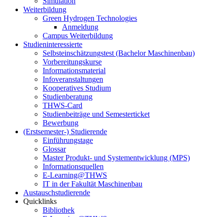
Simulation
Weiterbildung
Green Hydrogen Technologies
Anmeldung
Campus Weiterbildung
Studieninteressierte
Selbsteinschätzungstest (Bachelor Maschinenbau)
Vorbereitungskurse
Informationsmaterial
Infoveranstaltungen
Kooperatives Studium
Studienberatung
THWS-Card
Studienbeiträge und Semesterticket
Bewerbung
(Erstsemester-) Studierende
Einführungstage
Glossar
Master Produkt- und Systementwicklung (MPS)
Informationsquellen
E-Learning@THWS
IT in der Fakultät Maschinenbau
Austauschstudierende
Quicklinks
Bibliothek