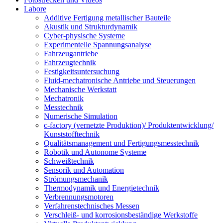
Labore
Additive Fertigung metallischer Bauteile
Akustik und Strukturdynamik
Cyber-physische Systeme
Experimentelle Spannungsanalyse
Fahrzeugantriebe
Fahrzeugtechnik
Festigkeitsuntersuchung
Fluid-mechatronische Antriebe und Steuerungen
Mechanische Werkstatt
Mechatronik
Messtechnik
Numerische Simulation
c-factory (vernetzte Produktion)/ Produktentwicklung/
Kunststofftechnik
Qualitätsmanagement und Fertigungsmesstechnik
Robotik und Autonome Systeme
Schweißtechnik
Sensorik und Automation
Strömungsmechanik
Thermodynamik und Energietechnik
Verbrennungsmotoren
Verfahrenstechnisches Messen
Verschleiß- und korrosionsbeständige Werkstoffe