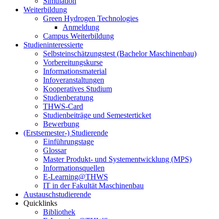
Simulation
Weiterbildung
Green Hydrogen Technologies
Anmeldung
Campus Weiterbildung
Studieninteressierte
Selbsteinschätzungstest (Bachelor Maschinenbau)
Vorbereitungskurse
Informationsmaterial
Infoveranstaltungen
Kooperatives Studium
Studienberatung
THWS-Card
Studienbeiträge und Semesterticket
Bewerbung
(Erstsemester-) Studierende
Einführungstage
Glossar
Master Produkt- und Systementwicklung (MPS)
Informationsquellen
E-Learning@THWS
IT in der Fakultät Maschinenbau
Austauschstudierende
Quicklinks
Bibliothek