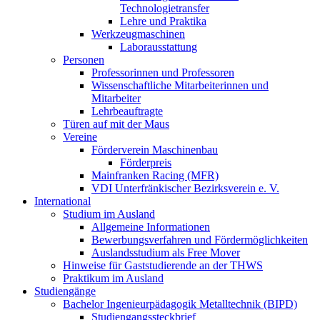
Technologietransfer
Lehre und Praktika
Werkzeugmaschinen
Laborausstattung
Personen
Professorinnen und Professoren
Wissenschaftliche Mitarbeiterinnen und
Mitarbeiter
Lehrbeauftragte
Türen auf mit der Maus
Vereine
Förderverein Maschinenbau
Förderpreis
Mainfranken Racing (MFR)
VDI Unterfränkischer Bezirksverein e. V.
International
Studium im Ausland
Allgemeine Informationen
Bewerbungsverfahren und Fördermöglichkeiten
Auslandsstudium als Free Mover
Hinweise für Gaststudierende an der THWS
Praktikum im Ausland
Studiengänge
Bachelor Ingenieurpädagogik Metalltechnik (BIPD)
Studiengangssteckbrief