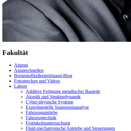
Fakultät
Alumni
Ansprechstellen
Brennstoffzellenprüfstand-Blog
Fotostrecken und Videos
Labore
Additive Fertigung metallischer Bauteile
Akustik und Strukturdynamik
Cyber-physische Systeme
Experimentelle Spannungsanalyse
Fahrzeugantriebe
Fahrzeugtechnik
Festigkeitsuntersuchung
Fluid-mechatronische Antriebe und Steuerungen