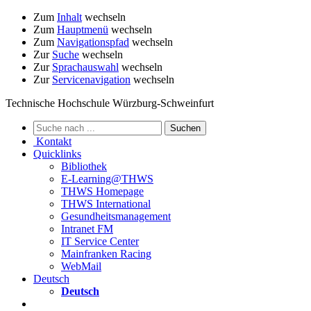
Zum
Inhalt
wechseln
Zum
Hauptmenü
wechseln
Zum
Navigationspfad
wechseln
Zur
Suche
wechseln
Zur
Sprachauswahl
wechseln
Zur
Servicenavigation
wechseln
Technische Hochschule Würzburg-Schweinfurt
Kontakt
Quicklinks
Bibliothek
E-Learning@THWS
THWS Homepage
THWS International
Gesundheitsmanagement
Intranet FM
IT Service Center
Mainfranken Racing
WebMail
Deutsch
Deutsch