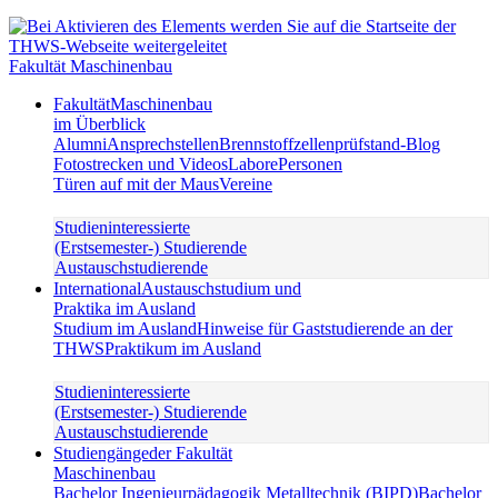
Fakultät Maschinenbau
Fakultät
Maschinenbau
im Überblick
Alumni
Ansprechstellen
Brennstoffzellenprüfstand-Blog
Fotostrecken und Videos
Labore
Personen
Türen auf mit der Maus
Vereine
Studieninteressierte
(Erstsemester-) Studierende
Austauschstudierende
International
Austauschstudium und
Praktika im Ausland
Studium im Ausland
Hinweise für Gaststudierende an der
THWS
Praktikum im Ausland
Studieninteressierte
(Erstsemester-) Studierende
Austauschstudierende
Studiengänge
der Fakultät
Maschinenbau
Bachelor Ingenieurpädagogik Metalltechnik (BIPD)
Bachelor