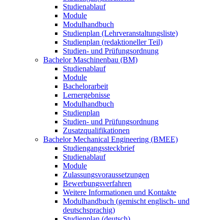
Studienablauf
Module
Modulhandbuch
Studienplan (Lehrveranstaltungsliste)
Studienplan (redaktioneller Teil)
Studien- und Prüfungsordnung
Bachelor Maschinenbau (BM)
Studienablauf
Module
Bachelorarbeit
Lernergebnisse
Modulhandbuch
Studienplan
Studien- und Prüfungsordnung
Zusatzqualifikationen
Bachelor Mechanical Engineering (BMEE)
Studiengangssteckbrief
Studienablauf
Module
Zulassungsvoraussetzungen
Bewerbungsverfahren
Weitere Informationen und Kontakte
Modulhandbuch (gemischt englisch- und
deutschsprachig)
Studienplan (deutsch)