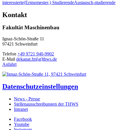
interessierte
(Erstsemester-) Studierende
Austausch-studierende
Kontakt
Fakultät Maschinenbau
Ignaz-Schön-Straße 11
97421 Schweinfurt
Telefon
+49 9721 940-9902
E-Mail
dekanat.fm[at]thws.de
Anfahrt
Datenschutzeinstellungen
News - Presse
Stellenausschreibungen der THWS
Intranet
Facebook
Youtube
Instagram