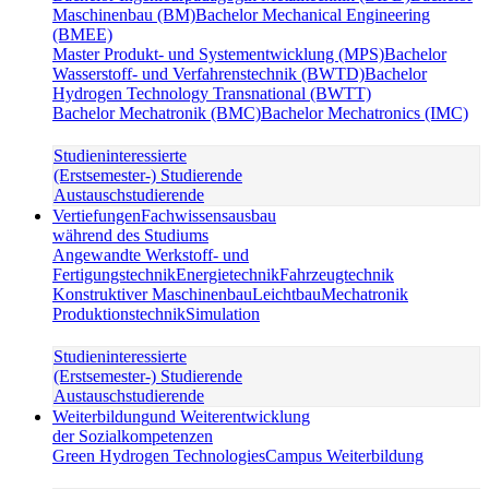
Maschinenbau (BM)
Bachelor Mechanical Engineering
(BMEE)
Master Produkt- und Systementwicklung (MPS)
Bachelor
Wasserstoff- und Verfahrenstechnik (BWTD)
Bachelor
Hydrogen Technology Transnational (BWTT)
Bachelor Mechatronik (BMC)
Bachelor Mechatronics (IMC)
Studieninteressierte
(Erstsemester-) Studierende
Austauschstudierende
Vertiefungen
Fachwissensausbau
während des Studiums
Angewandte Werkstoff- und
Fertigungstechnik
Energietechnik
Fahrzeugtechnik
Konstruktiver Maschinenbau
Leichtbau
Mechatronik
Produktionstechnik
Simulation
Studieninteressierte
(Erstsemester-) Studierende
Austauschstudierende
Weiterbildung
und Weiterentwicklung
der Sozialkompetenzen
Green Hydrogen Technologies
Campus Weiterbildung