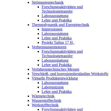
Strömungsmechanik
Forschungsaktivitäten und
Technologietransfer
Laborausstattung
Lehre und Praktika
Thermodynamik und Energietechnik
Impressionen
Laborausstattung
Lehre und Praktika
Projekt Taifun 17 H₂
Verbrennungsmotoren
Forschungsaktivitäten und
Technologietransfer
Laborausstattung
Lehre und Praktika
Verfahrenstechnisches Messen
Verschleiß- und korrosionsbeständige Werkstoffe
Virtuelle Produktentwicklung
Laborausstattung
Labornutzung
Lehre und Praktika
Wärmetechnik
Wasserstofftechnik
Werkstofftechnik
Forschungsaktivitäten und