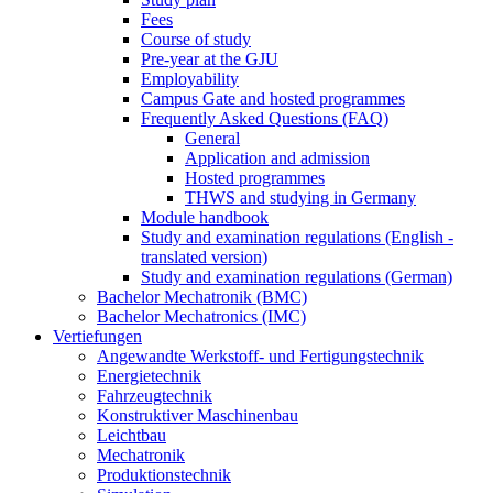
Fees
Course of study
Pre-year at the GJU
Employability
Campus Gate and hosted programmes
Frequently Asked Questions (FAQ)
General
Application and admission
Hosted programmes
THWS and studying in Germany
Module handbook
Study and examination regulations (English -
translated version)
Study and examination regulations (German)
Bachelor Mechatronik (BMC)
Bachelor Mechatronics (IMC)
Vertiefungen
Angewandte Werkstoff- und Fertigungstechnik
Energietechnik
Fahrzeugtechnik
Konstruktiver Maschinenbau
Leichtbau
Mechatronik
Produktionstechnik