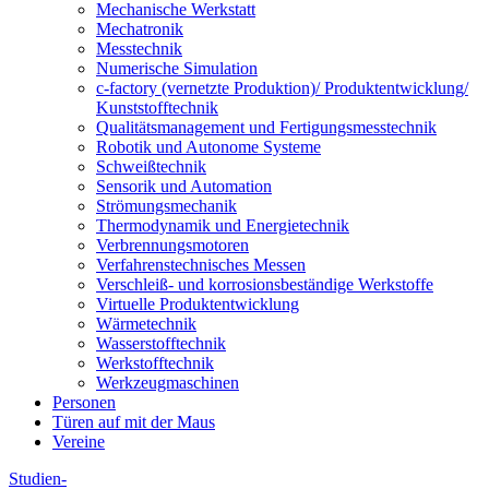
Mechanische Werkstatt
Mechatronik
Messtechnik
Numerische Simulation
c-factory (vernetzte Produktion)/ Produktentwicklung/
Kunststofftechnik
Qualitätsmanagement und Fertigungsmesstechnik
Robotik und Autonome Systeme
Schweißtechnik
Sensorik und Automation
Strömungsmechanik
Thermodynamik und Energietechnik
Verbrennungsmotoren
Verfahrenstechnisches Messen
Verschleiß- und korrosionsbeständige Werkstoffe
Virtuelle Produktentwicklung
Wärmetechnik
Wasserstofftechnik
Werkstofftechnik
Werkzeugmaschinen
Personen
Türen auf mit der Maus
Vereine
Studien-