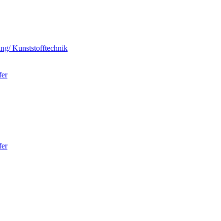
ung/ Kunststofftechnik
fer
fer