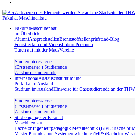
Fakultät Maschinenbau
Fakultät
Maschinenbau
im Überblick
Alumni
Ansprechstellen
Brennstoffzellenprüfstand-Blog
Fotostrecken und Videos
Labore
Personen
Türen auf mit der Maus
Vereine
Studieninteressierte
(Erstsemester-) Studierende
Austauschstudierende
International
Austauschstudium und
Praktika im Ausland
Studium im Ausland
Hinweise für Gaststudierende an der TH
Studieninteressierte
(Erstsemester-) Studierende
Austauschstudierende
Studiengänge
der Fakultät
Maschinenbau
Bachelor Ingenieurpädagogik Metalltechnik (BIPD)
Bachelor 
Master Produkt- und Systementwicklung (MPS)
Bachelor Wass