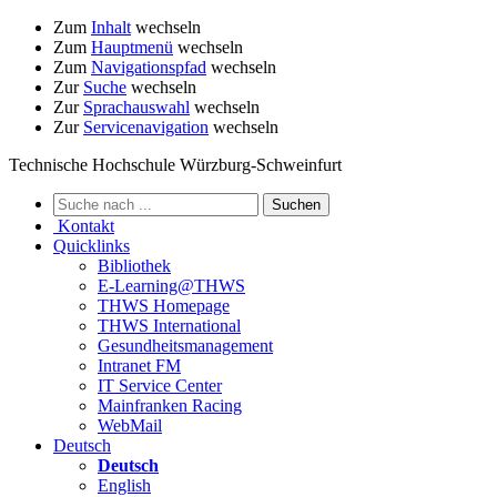
Zum
Inhalt
wechseln
Zum
Hauptmenü
wechseln
Zum
Navigationspfad
wechseln
Zur
Suche
wechseln
Zur
Sprachauswahl
wechseln
Zur
Servicenavigation
wechseln
Technische Hochschule Würzburg-Schweinfurt
Kontakt
Quicklinks
Bibliothek
E-Learning@THWS
THWS Homepage
THWS International
Gesundheitsmanagement
Intranet FM
IT Service Center
Mainfranken Racing
WebMail
Deutsch
Deutsch
English