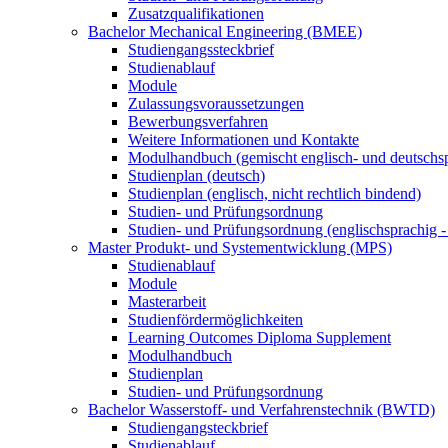
Zusatzqualifikationen
Bachelor Mechanical Engineering (BMEE)
Studiengangssteckbrief
Studienablauf
Module
Zulassungsvoraussetzungen
Bewerbungsverfahren
Weitere Informationen und Kontakte
Modulhandbuch (gemischt englisch- und deutschs
Studienplan (deutsch)
Studienplan (englisch, nicht rechtlich bindend)
Studien- und Prüfungsordnung
Studien- und Prüfungsordnung (englischsprachig - 
Master Produkt- und Systementwicklung (MPS)
Studienablauf
Module
Masterarbeit
Studienfördermöglichkeiten
Learning Outcomes Diploma Supplement
Modulhandbuch
Studienplan
Studien- und Prüfungsordnung
Bachelor Wasserstoff- und Verfahrenstechnik (BWTD)
Studiengangsteckbrief
Studienablauf