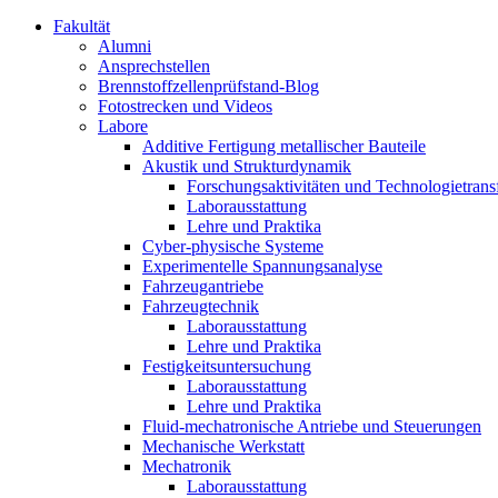
Fakultät
Alumni
Ansprechstellen
Brennstoffzellenprüfstand-Blog
Fotostrecken und Videos
Labore
Additive Fertigung metallischer Bauteile
Akustik und Strukturdynamik
Forschungsaktivitäten und Technologietrans
Laborausstattung
Lehre und Praktika
Cyber-physische Systeme
Experimentelle Spannungsanalyse
Fahrzeugantriebe
Fahrzeugtechnik
Laborausstattung
Lehre und Praktika
Festigkeitsuntersuchung
Laborausstattung
Lehre und Praktika
Fluid-mechatronische Antriebe und Steuerungen
Mechanische Werkstatt
Mechatronik
Laborausstattung