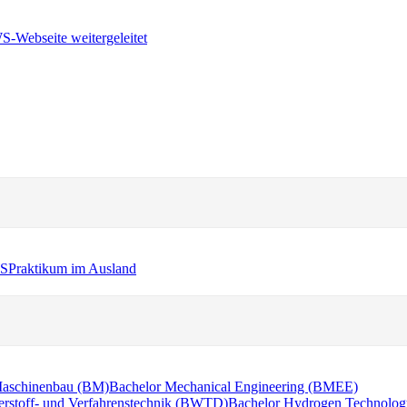
WS
Praktikum im Ausland
Maschinenbau (BM)
Bachelor Mechanical Engineering (BMEE)
erstoff- und Verfahrenstechnik (BWTD)
Bachelor Hydrogen Technolog