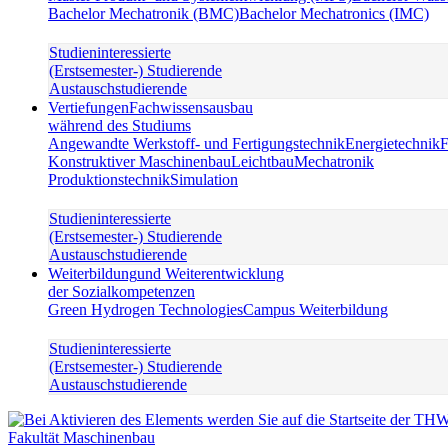
Bachelor Mechatronik (BMC)
Bachelor Mechatronics (IMC)
Studieninteressierte
(Erstsemester-) Studierende
Austauschstudierende
Vertiefungen
Fachwissensausbau
während des Studiums
Angewandte Werkstoff- und Fertigungstechnik
Energietechnik
F
Konstruktiver Maschinenbau
Leichtbau
Mechatronik
Produktionstechnik
Simulation
Studieninteressierte
(Erstsemester-) Studierende
Austauschstudierende
Weiterbildung
und Weiterentwicklung
der Sozialkompetenzen
Green Hydrogen Technologies
Campus Weiterbildung
Studieninteressierte
(Erstsemester-) Studierende
Austauschstudierende
Fakultät Maschinenbau