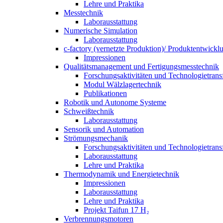
Lehre und Praktika
Messtechnik
Laborausstattung
Numerische Simulation
Laborausstattung
c-factory (vernetzte Produktion)/ Produktentwickl
Impressionen
Qualitätsmanagement und Fertigungsmesstechnik
Forschungsaktivitäten und Technologietrans
Modul Wälzlagertechnik
Publikationen
Robotik und Autonome Systeme
Schweißtechnik
Laborausstattung
Sensorik und Automation
Strömungsmechanik
Forschungsaktivitäten und Technologietrans
Laborausstattung
Lehre und Praktika
Thermodynamik und Energietechnik
Impressionen
Laborausstattung
Lehre und Praktika
Projekt Taifun 17 H₂
Verbrennungsmotoren