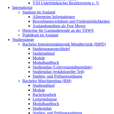
VDI Unterfränkischer Bezirksverein e. V.
International
Studium im Ausland
Allgemeine Informationen
Bewerbungsverfahren und Fördermöglichkeiten
Auslandsstudium als Free Mover
Hinweise für Gaststudierende an der THWS
Praktikum im Ausland
Studiengänge
Bachelor Ingenieurpädagogik Metalltechnik (BIPD)
Studiengangssteckbrief
Studienablauf
Module
Modulhandbuch
Studienplan (Lehrveranstaltungsliste)
Studienplan (redaktioneller Teil)
Studien- und Prüfungsordnung
Bachelor Maschinenbau (BM)
Studienablauf
Module
Bachelorarbeit
Lernergebnisse
Modulhandbuch
Studienplan
Studien- und Prüfungsordnung