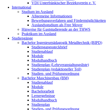
VDI Unterfränkischer Bezirksverein e. V.
International
Studium im Ausland
Allgemeine Informationen
Bewerbungsverfahren und Fördermöglichkeiten
Auslandsstudium als Free Mover
Hinweise für Gaststudierende an der THWS
Praktikum im Ausland
Studiengänge
Bachelor Ingenieurpädagogik Metalltechnik (BIPD)
Studiengangssteckbrief
Studienablauf
Module
Modulhandbuch
Studienplan (Lehrveranstaltungsliste)
Studienplan (redaktioneller Teil)
Studien- und Prüfungsordnung
Bachelor Maschinenbau (BM)
Studienablauf
Module
Bachelorarbeit
Lernergebnisse
Modulhandbuch
Studienplan
Studien- und Prüfungsordnung