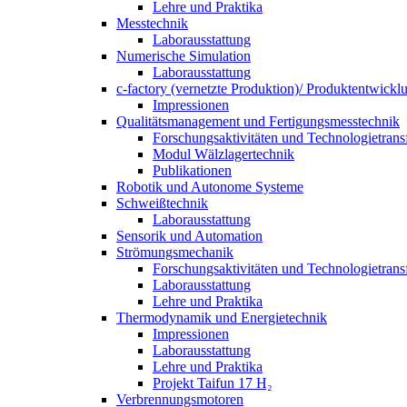
Lehre und Praktika
Messtechnik
Laborausstattung
Numerische Simulation
Laborausstattung
c-factory (vernetzte Produktion)/ Produktentwickl
Impressionen
Qualitätsmanagement und Fertigungsmesstechnik
Forschungsaktivitäten und Technologietrans
Modul Wälzlagertechnik
Publikationen
Robotik und Autonome Systeme
Schweißtechnik
Laborausstattung
Sensorik und Automation
Strömungsmechanik
Forschungsaktivitäten und Technologietrans
Laborausstattung
Lehre und Praktika
Thermodynamik und Energietechnik
Impressionen
Laborausstattung
Lehre und Praktika
Projekt Taifun 17 H₂
Verbrennungsmotoren