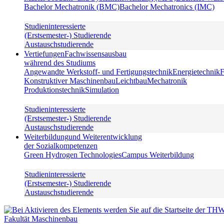
Bachelor Mechatronik (BMC)
Bachelor Mechatronics (IMC)
Studieninteressierte
(Erstsemester-) Studierende
Austauschstudierende
Vertiefungen
Fachwissensausbau
während des Studiums
Angewandte Werkstoff- und Fertigungstechnik
Energietechnik
F
Konstruktiver Maschinenbau
Leichtbau
Mechatronik
Produktionstechnik
Simulation
Studieninteressierte
(Erstsemester-) Studierende
Austauschstudierende
Weiterbildung
und Weiterentwicklung
der Sozialkompetenzen
Green Hydrogen Technologies
Campus Weiterbildung
Studieninteressierte
(Erstsemester-) Studierende
Austauschstudierende
Fakultät Maschinenbau