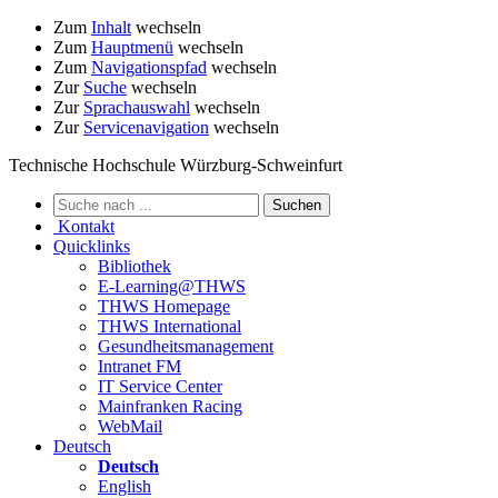
Zum
Inhalt
wechseln
Zum
Hauptmenü
wechseln
Zum
Navigationspfad
wechseln
Zur
Suche
wechseln
Zur
Sprachauswahl
wechseln
Zur
Servicenavigation
wechseln
Technische Hochschule Würzburg-Schweinfurt
Kontakt
Quicklinks
Bibliothek
E-Learning@THWS
THWS Homepage
THWS International
Gesundheitsmanagement
Intranet FM
IT Service Center
Mainfranken Racing
WebMail
Deutsch
Deutsch
English