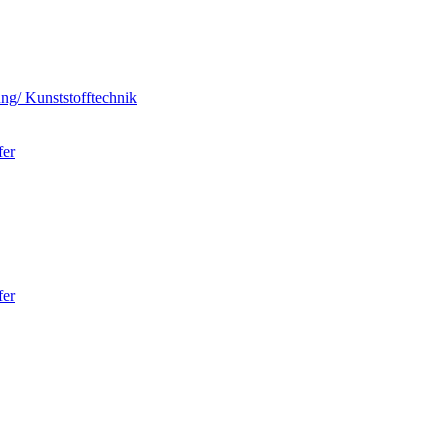
ung/ Kunststofftechnik
fer
fer