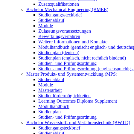
Zusatzqualifikationen
Bachelor Mechanical Engineering (BMEE)
Studiengangssteckbrief
Studienablauf
Module
Zulassungsvoraussetzungen
Bewerbungsverfahren
Weitere Informationen und Kontakte
Modulhandbuch (gemischt englisch- und deutschs
Studienplan (deutsch)
Studienplan (englisch, nicht rechtlich bindend)
Studien- und Prüfungsordnung
Studien- und Prüfungsordnung (englischsprachig - 
Master Produkt- und Systementwicklung (MPS)
Studienablauf
Module
Masterarbeit
Studienfördermöglichkeiten
Learning Outcomes Diploma Supplement
Modulhandbuch
Studienplan
Studien- und Prüfungsordnung
Bachelor Wasserstoff- und Verfahrenstechnik (BWTD)
Studiengangsteckbrief
Studienablauf