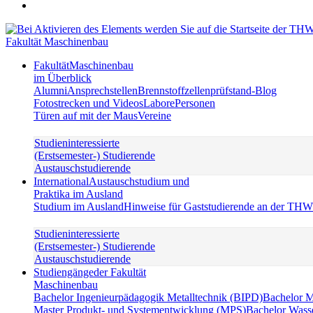
Fakultät Maschinenbau
Fakultät
Maschinenbau
im Überblick
Alumni
Ansprechstellen
Brennstoffzellenprüfstand-Blog
Fotostrecken und Videos
Labore
Personen
Türen auf mit der Maus
Vereine
Studieninteressierte
(Erstsemester-) Studierende
Austauschstudierende
International
Austauschstudium und
Praktika im Ausland
Studium im Ausland
Hinweise für Gaststudierende an der TH
Studieninteressierte
(Erstsemester-) Studierende
Austauschstudierende
Studiengänge
der Fakultät
Maschinenbau
Bachelor Ingenieurpädagogik Metalltechnik (BIPD)
Bachelor 
Master Produkt- und Systementwicklung (MPS)
Bachelor Wass