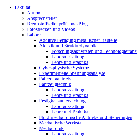
Fakultät
Alumni
Ansprechstellen
Brennstoffzellenprüfstand-Blog
Fotostrecken und Videos
Labore
Additive Fertigung metallischer Bauteile
Akustik und Strukturdynamik
Forschungsaktivitäten und Technologietrans
Laborausstattung
Lehre und Praktika
Cyber-physische Systeme
Experimentelle Spannungsanalyse
Fahrzeugantriebe
Fahrzeugtechnik
Laborausstattung
Lehre und Praktika
Festigkeitsuntersuchung
Laborausstattung
Lehre und Praktika
Fluid-mechatronische Antriebe und Steuerungen
Mechanische Werkstatt
Mechatronik
Laborausstattung