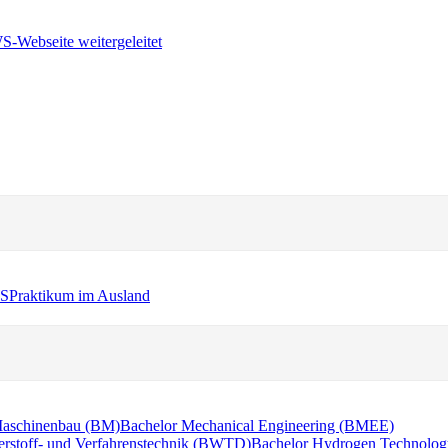
WS
Praktikum im Ausland
Maschinenbau (BM)
Bachelor Mechanical Engineering (BMEE)
erstoff- und Verfahrenstechnik (BWTD)
Bachelor Hydrogen Technolog