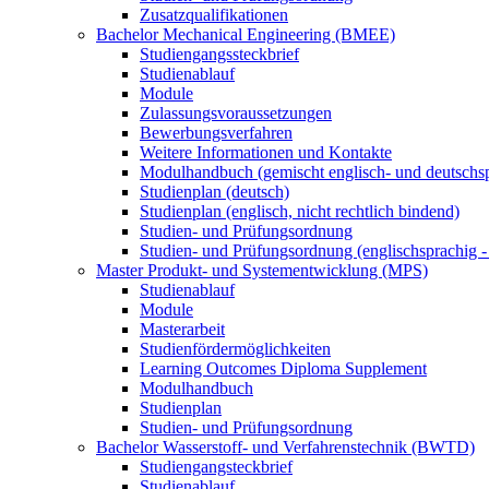
Zusatzqualifikationen
Bachelor Mechanical Engineering (BMEE)
Studiengangssteckbrief
Studienablauf
Module
Zulassungsvoraussetzungen
Bewerbungsverfahren
Weitere Informationen und Kontakte
Modulhandbuch (gemischt englisch- und deutschs
Studienplan (deutsch)
Studienplan (englisch, nicht rechtlich bindend)
Studien- und Prüfungsordnung
Studien- und Prüfungsordnung (englischsprachig - 
Master Produkt- und Systementwicklung (MPS)
Studienablauf
Module
Masterarbeit
Studienfördermöglichkeiten
Learning Outcomes Diploma Supplement
Modulhandbuch
Studienplan
Studien- und Prüfungsordnung
Bachelor Wasserstoff- und Verfahrenstechnik (BWTD)
Studiengangsteckbrief
Studienablauf