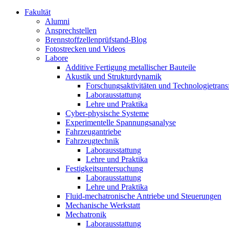
Fakultät
Alumni
Ansprechstellen
Brennstoffzellenprüfstand-Blog
Fotostrecken und Videos
Labore
Additive Fertigung metallischer Bauteile
Akustik und Strukturdynamik
Forschungsaktivitäten und Technologietrans
Laborausstattung
Lehre und Praktika
Cyber-physische Systeme
Experimentelle Spannungsanalyse
Fahrzeugantriebe
Fahrzeugtechnik
Laborausstattung
Lehre und Praktika
Festigkeitsuntersuchung
Laborausstattung
Lehre und Praktika
Fluid-mechatronische Antriebe und Steuerungen
Mechanische Werkstatt
Mechatronik
Laborausstattung