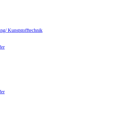
ung/ Kunststofftechnik
fer
fer