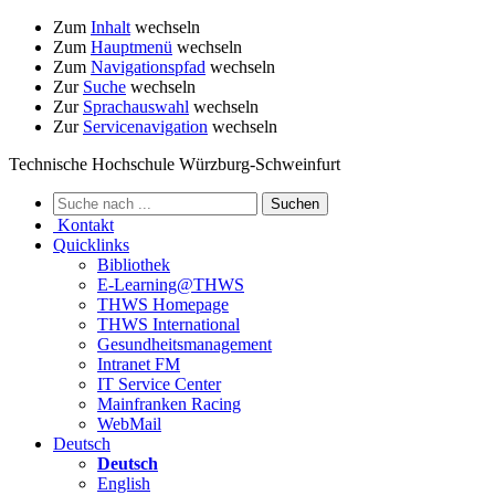
Zum
Inhalt
wechseln
Zum
Hauptmenü
wechseln
Zum
Navigationspfad
wechseln
Zur
Suche
wechseln
Zur
Sprachauswahl
wechseln
Zur
Servicenavigation
wechseln
Technische Hochschule Würzburg-Schweinfurt
Kontakt
Quicklinks
Bibliothek
E-Learning@THWS
THWS Homepage
THWS International
Gesundheitsmanagement
Intranet FM
IT Service Center
Mainfranken Racing
WebMail
Deutsch
Deutsch
English