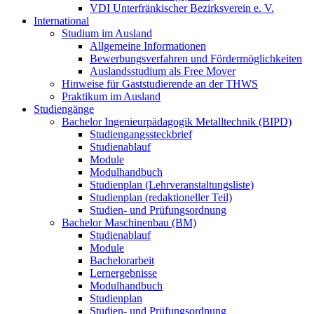
VDI Unterfränkischer Bezirksverein e. V.
International
Studium im Ausland
Allgemeine Informationen
Bewerbungsverfahren und Fördermöglichkeiten
Auslandsstudium als Free Mover
Hinweise für Gaststudierende an der THWS
Praktikum im Ausland
Studiengänge
Bachelor Ingenieurpädagogik Metalltechnik (BIPD)
Studiengangssteckbrief
Studienablauf
Module
Modulhandbuch
Studienplan (Lehrveranstaltungsliste)
Studienplan (redaktioneller Teil)
Studien- und Prüfungsordnung
Bachelor Maschinenbau (BM)
Studienablauf
Module
Bachelorarbeit
Lernergebnisse
Modulhandbuch
Studienplan
Studien- und Prüfungsordnung