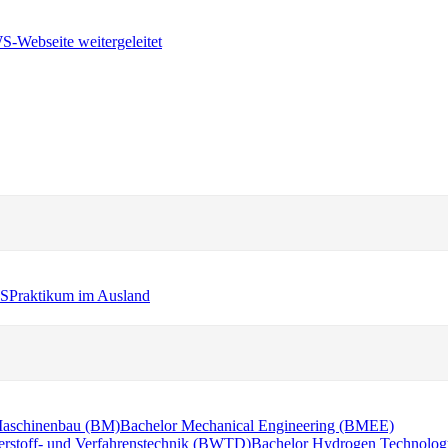
WS
Praktikum im Ausland
Maschinenbau (BM)
Bachelor Mechanical Engineering (BMEE)
erstoff- und Verfahrenstechnik (BWTD)
Bachelor Hydrogen Technolog