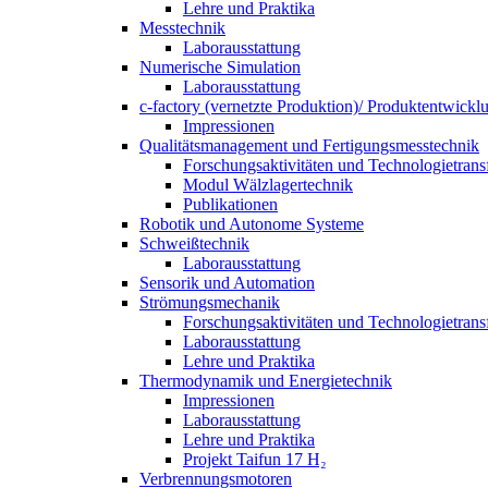
Lehre und Praktika
Messtechnik
Laborausstattung
Numerische Simulation
Laborausstattung
c-factory (vernetzte Produktion)/ Produktentwickl
Impressionen
Qualitätsmanagement und Fertigungsmesstechnik
Forschungsaktivitäten und Technologietrans
Modul Wälzlagertechnik
Publikationen
Robotik und Autonome Systeme
Schweißtechnik
Laborausstattung
Sensorik und Automation
Strömungsmechanik
Forschungsaktivitäten und Technologietrans
Laborausstattung
Lehre und Praktika
Thermodynamik und Energietechnik
Impressionen
Laborausstattung
Lehre und Praktika
Projekt Taifun 17 H₂
Verbrennungsmotoren