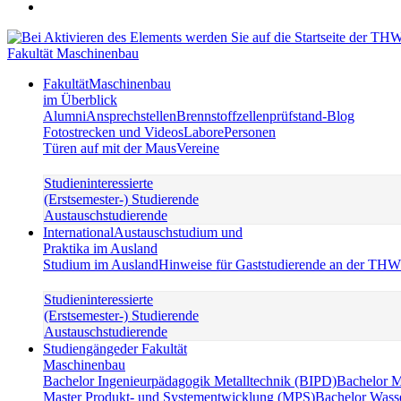
Fakultät Maschinenbau
Fakultät
Maschinenbau
im Überblick
Alumni
Ansprechstellen
Brennstoffzellenprüfstand-Blog
Fotostrecken und Videos
Labore
Personen
Türen auf mit der Maus
Vereine
Studieninteressierte
(Erstsemester-) Studierende
Austauschstudierende
International
Austauschstudium und
Praktika im Ausland
Studium im Ausland
Hinweise für Gaststudierende an der TH
Studieninteressierte
(Erstsemester-) Studierende
Austauschstudierende
Studiengänge
der Fakultät
Maschinenbau
Bachelor Ingenieurpädagogik Metalltechnik (BIPD)
Bachelor 
Master Produkt- und Systementwicklung (MPS)
Bachelor Wass