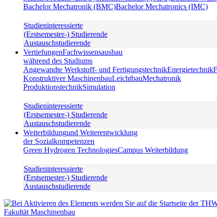
Bachelor Mechatronik (BMC)
Bachelor Mechatronics (IMC)
Studieninteressierte
(Erstsemester-) Studierende
Austauschstudierende
Vertiefungen
Fachwissensausbau
während des Studiums
Angewandte Werkstoff- und Fertigungstechnik
Energietechnik
F
Konstruktiver Maschinenbau
Leichtbau
Mechatronik
Produktionstechnik
Simulation
Studieninteressierte
(Erstsemester-) Studierende
Austauschstudierende
Weiterbildung
und Weiterentwicklung
der Sozialkompetenzen
Green Hydrogen Technologies
Campus Weiterbildung
Studieninteressierte
(Erstsemester-) Studierende
Austauschstudierende
Fakultät Maschinenbau