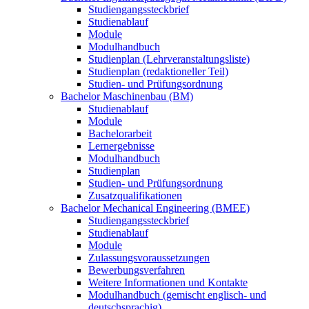
Studiengangssteckbrief
Studienablauf
Module
Modulhandbuch
Studienplan (Lehrveranstaltungsliste)
Studienplan (redaktioneller Teil)
Studien- und Prüfungsordnung
Bachelor Maschinenbau (BM)
Studienablauf
Module
Bachelorarbeit
Lernergebnisse
Modulhandbuch
Studienplan
Studien- und Prüfungsordnung
Zusatzqualifikationen
Bachelor Mechanical Engineering (BMEE)
Studiengangssteckbrief
Studienablauf
Module
Zulassungsvoraussetzungen
Bewerbungsverfahren
Weitere Informationen und Kontakte
Modulhandbuch (gemischt englisch- und
deutschsprachig)