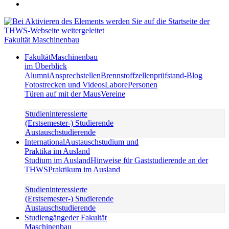
Fakultät Maschinenbau
Fakultät
Maschinenbau
im Überblick
Alumni
Ansprechstellen
Brennstoffzellenprüfstand-Blog
Fotostrecken und Videos
Labore
Personen
Türen auf mit der Maus
Vereine
Studieninteressierte
(Erstsemester-) Studierende
Austauschstudierende
International
Austauschstudium und
Praktika im Ausland
Studium im Ausland
Hinweise für Gaststudierende an der
THWS
Praktikum im Ausland
Studieninteressierte
(Erstsemester-) Studierende
Austauschstudierende
Studiengänge
der Fakultät
Maschinenbau