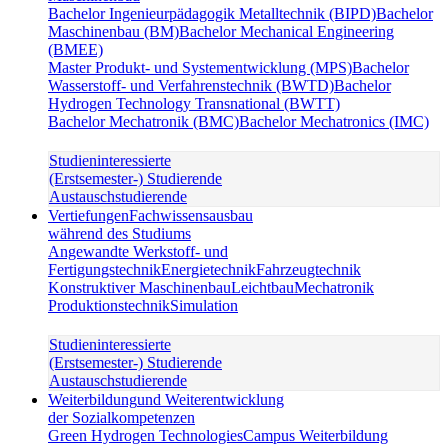
Bachelor Ingenieurpädagogik Metalltechnik (BIPD)
Bachelor
Maschinenbau (BM)
Bachelor Mechanical Engineering
(BMEE)
Master Produkt- und Systementwicklung (MPS)
Bachelor
Wasserstoff- und Verfahrenstechnik (BWTD)
Bachelor
Hydrogen Technology Transnational (BWTT)
Bachelor Mechatronik (BMC)
Bachelor Mechatronics (IMC)
Studieninteressierte
(Erstsemester-) Studierende
Austauschstudierende
Vertiefungen
Fachwissensausbau
während des Studiums
Angewandte Werkstoff- und
Fertigungstechnik
Energietechnik
Fahrzeugtechnik
Konstruktiver Maschinenbau
Leichtbau
Mechatronik
Produktionstechnik
Simulation
Studieninteressierte
(Erstsemester-) Studierende
Austauschstudierende
Weiterbildung
und Weiterentwicklung
der Sozialkompetenzen
Green Hydrogen Technologies
Campus Weiterbildung