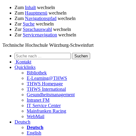
Zum
Inhalt
wechseln
Zum
Hauptmenü
wechseln
Zum
Navigationspfad
wechseln
Zur
Suche
wechseln
Zur
Sprachauswahl
wechseln
Zur
Servicenavigation
wechseln
Technische Hochschule Würzburg-Schweinfurt
Kontakt
Quicklinks
Bibliothek
E-Learning@THWS
THWS Homepage
THWS International
Gesundheitsmanagement
Intranet FM
IT Service Center
Mainfranken Racing
WebMail
Deutsch
Deutsch
English