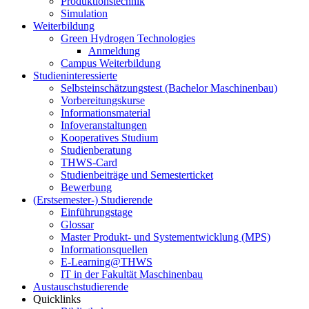
Produktionstechnik
Simulation
Weiterbildung
Green Hydrogen Technologies
Anmeldung
Campus Weiterbildung
Studieninteressierte
Selbsteinschätzungstest (Bachelor Maschinenbau)
Vorbereitungskurse
Informationsmaterial
Infoveranstaltungen
Kooperatives Studium
Studienberatung
THWS-Card
Studienbeiträge und Semesterticket
Bewerbung
(Erstsemester-) Studierende
Einführungstage
Glossar
Master Produkt- und Systementwicklung (MPS)
Informationsquellen
E-Learning@THWS
IT in der Fakultät Maschinenbau
Austauschstudierende
Quicklinks