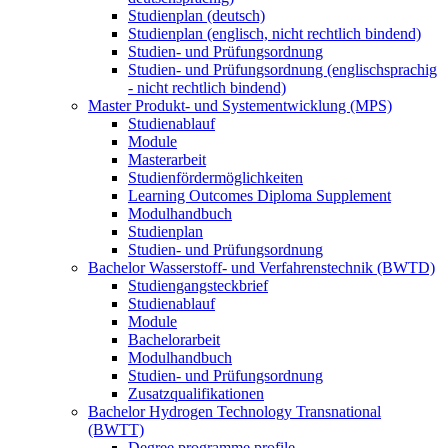
Studienplan (deutsch)
Studienplan (englisch, nicht rechtlich bindend)
Studien- und Prüfungsordnung
Studien- und Prüfungsordnung (englischsprachig
- nicht rechtlich bindend)
Master Produkt- und Systementwicklung (MPS)
Studienablauf
Module
Masterarbeit
Studienfördermöglichkeiten
Learning Outcomes Diploma Supplement
Modulhandbuch
Studienplan
Studien- und Prüfungsordnung
Bachelor Wasserstoff- und Verfahrenstechnik (BWTD)
Studiengangsteckbrief
Studienablauf
Module
Bachelorarbeit
Modulhandbuch
Studien- und Prüfungsordnung
Zusatzqualifikationen
Bachelor Hydrogen Technology Transnational
(BWTT)
Degree programme profile