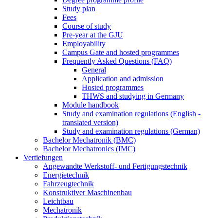
Study plan
Fees
Course of study
Pre-year at the GJU
Employability
Campus Gate and hosted programmes
Frequently Asked Questions (FAQ)
General
Application and admission
Hosted programmes
THWS and studying in Germany
Module handbook
Study and examination regulations (English -
translated version)
Study and examination regulations (German)
Bachelor Mechatronik (BMC)
Bachelor Mechatronics (IMC)
Vertiefungen
Angewandte Werkstoff- und Fertigungstechnik
Energietechnik
Fahrzeugtechnik
Konstruktiver Maschinenbau
Leichtbau
Mechatronik