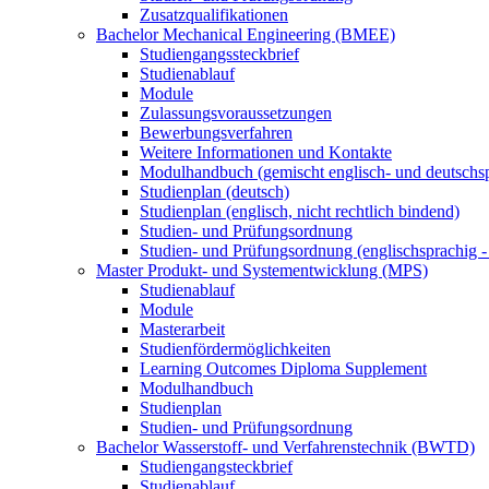
Zusatzqualifikationen
Bachelor Mechanical Engineering (BMEE)
Studiengangssteckbrief
Studienablauf
Module
Zulassungsvoraussetzungen
Bewerbungsverfahren
Weitere Informationen und Kontakte
Modulhandbuch (gemischt englisch- und deutschs
Studienplan (deutsch)
Studienplan (englisch, nicht rechtlich bindend)
Studien- und Prüfungsordnung
Studien- und Prüfungsordnung (englischsprachig - 
Master Produkt- und Systementwicklung (MPS)
Studienablauf
Module
Masterarbeit
Studienfördermöglichkeiten
Learning Outcomes Diploma Supplement
Modulhandbuch
Studienplan
Studien- und Prüfungsordnung
Bachelor Wasserstoff- und Verfahrenstechnik (BWTD)
Studiengangsteckbrief
Studienablauf