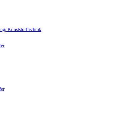
ung/ Kunststofftechnik
fer
fer