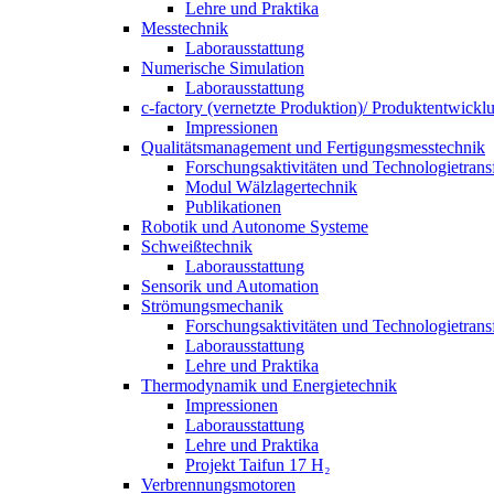
Lehre und Praktika
Messtechnik
Laborausstattung
Numerische Simulation
Laborausstattung
c-factory (vernetzte Produktion)/ Produktentwickl
Impressionen
Qualitätsmanagement und Fertigungsmesstechnik
Forschungsaktivitäten und Technologietrans
Modul Wälzlagertechnik
Publikationen
Robotik und Autonome Systeme
Schweißtechnik
Laborausstattung
Sensorik und Automation
Strömungsmechanik
Forschungsaktivitäten und Technologietrans
Laborausstattung
Lehre und Praktika
Thermodynamik und Energietechnik
Impressionen
Laborausstattung
Lehre und Praktika
Projekt Taifun 17 H₂
Verbrennungsmotoren