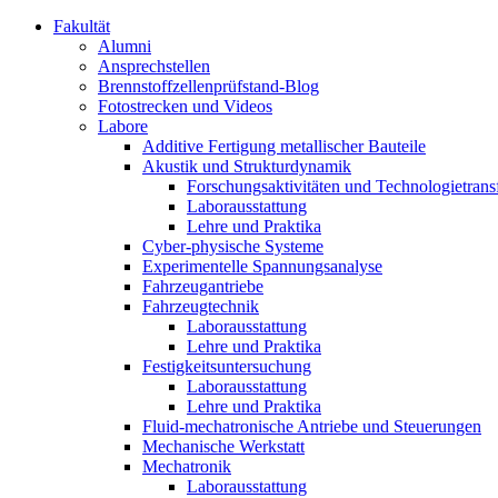
Fakultät
Alumni
Ansprechstellen
Brennstoffzellenprüfstand-Blog
Fotostrecken und Videos
Labore
Additive Fertigung metallischer Bauteile
Akustik und Strukturdynamik
Forschungsaktivitäten und Technologietrans
Laborausstattung
Lehre und Praktika
Cyber-physische Systeme
Experimentelle Spannungsanalyse
Fahrzeugantriebe
Fahrzeugtechnik
Laborausstattung
Lehre und Praktika
Festigkeitsuntersuchung
Laborausstattung
Lehre und Praktika
Fluid-mechatronische Antriebe und Steuerungen
Mechanische Werkstatt
Mechatronik
Laborausstattung