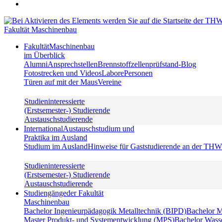
Fakultät Maschinenbau
Fakultät
Maschinenbau
im Überblick
Alumni
Ansprechstellen
Brennstoffzellenprüfstand-Blog
Fotostrecken und Videos
Labore
Personen
Türen auf mit der Maus
Vereine
Studieninteressierte
(Erstsemester-) Studierende
Austauschstudierende
International
Austauschstudium und
Praktika im Ausland
Studium im Ausland
Hinweise für Gaststudierende an der TH
Studieninteressierte
(Erstsemester-) Studierende
Austauschstudierende
Studiengänge
der Fakultät
Maschinenbau
Bachelor Ingenieurpädagogik Metalltechnik (BIPD)
Bachelor 
Master Produkt- und Systementwicklung (MPS)
Bachelor Wass