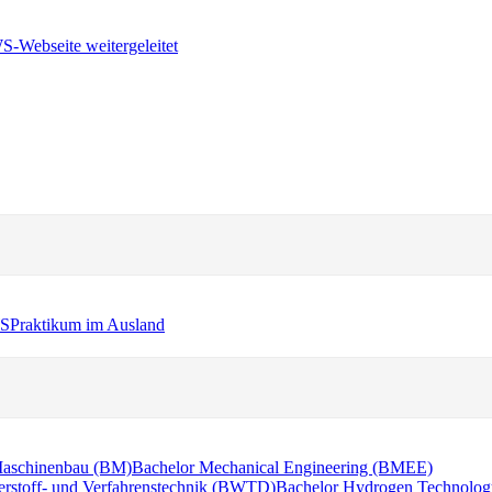
WS
Praktikum im Ausland
Maschinenbau (BM)
Bachelor Mechanical Engineering (BMEE)
erstoff- und Verfahrenstechnik (BWTD)
Bachelor Hydrogen Technolog