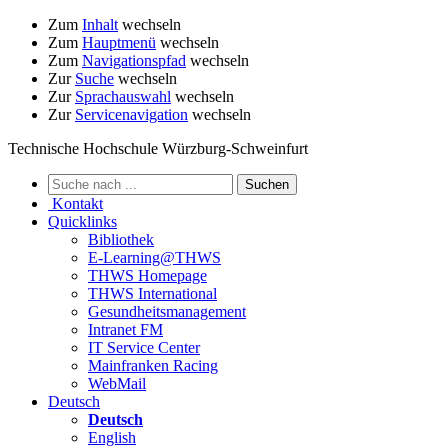
Zum
Inhalt
wechseln
Zum
Hauptmenü
wechseln
Zum
Navigationspfad
wechseln
Zur
Suche
wechseln
Zur
Sprachauswahl
wechseln
Zur
Servicenavigation
wechseln
Technische Hochschule Würzburg-Schweinfurt
Kontakt
Quicklinks
Bibliothek
E-Learning@THWS
THWS Homepage
THWS International
Gesundheitsmanagement
Intranet FM
IT Service Center
Mainfranken Racing
WebMail
Deutsch
Deutsch
English