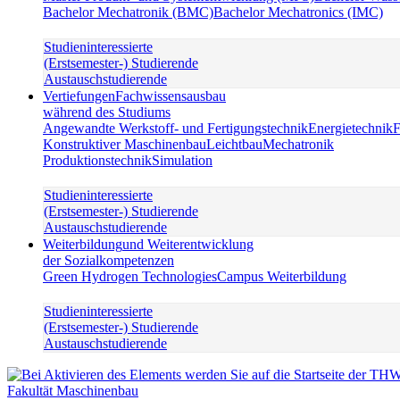
Bachelor Mechatronik (BMC)
Bachelor Mechatronics (IMC)
Studieninteressierte
(Erstsemester-) Studierende
Austauschstudierende
Vertiefungen
Fachwissensausbau
während des Studiums
Angewandte Werkstoff- und Fertigungstechnik
Energietechnik
F
Konstruktiver Maschinenbau
Leichtbau
Mechatronik
Produktionstechnik
Simulation
Studieninteressierte
(Erstsemester-) Studierende
Austauschstudierende
Weiterbildung
und Weiterentwicklung
der Sozialkompetenzen
Green Hydrogen Technologies
Campus Weiterbildung
Studieninteressierte
(Erstsemester-) Studierende
Austauschstudierende
Fakultät Maschinenbau