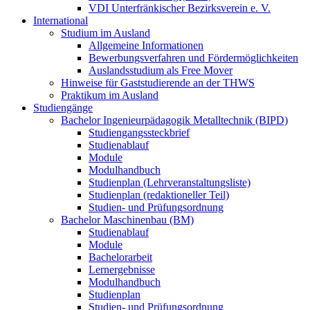
VDI Unterfränkischer Bezirksverein e. V.
International
Studium im Ausland
Allgemeine Informationen
Bewerbungsverfahren und Fördermöglichkeiten
Auslandsstudium als Free Mover
Hinweise für Gaststudierende an der THWS
Praktikum im Ausland
Studiengänge
Bachelor Ingenieurpädagogik Metalltechnik (BIPD)
Studiengangssteckbrief
Studienablauf
Module
Modulhandbuch
Studienplan (Lehrveranstaltungsliste)
Studienplan (redaktioneller Teil)
Studien- und Prüfungsordnung
Bachelor Maschinenbau (BM)
Studienablauf
Module
Bachelorarbeit
Lernergebnisse
Modulhandbuch
Studienplan
Studien- und Prüfungsordnung