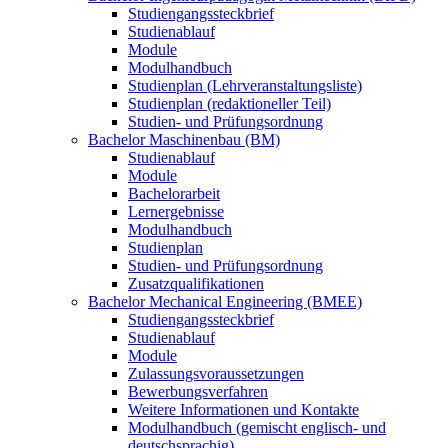
Studiengangssteckbrief
Studienablauf
Module
Modulhandbuch
Studienplan (Lehrveranstaltungsliste)
Studienplan (redaktioneller Teil)
Studien- und Prüfungsordnung
Bachelor Maschinenbau (BM)
Studienablauf
Module
Bachelorarbeit
Lernergebnisse
Modulhandbuch
Studienplan
Studien- und Prüfungsordnung
Zusatzqualifikationen
Bachelor Mechanical Engineering (BMEE)
Studiengangssteckbrief
Studienablauf
Module
Zulassungsvoraussetzungen
Bewerbungsverfahren
Weitere Informationen und Kontakte
Modulhandbuch (gemischt englisch- und
deutschsprachig)