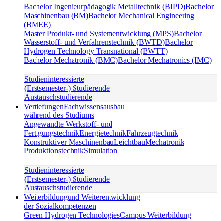
Bachelor Ingenieurpädagogik Metalltechnik (BIPD)
Bachelor
Maschinenbau (BM)
Bachelor Mechanical Engineering
(BMEE)
Master Produkt- und Systementwicklung (MPS)
Bachelor
Wasserstoff- und Verfahrenstechnik (BWTD)
Bachelor
Hydrogen Technology Transnational (BWTT)
Bachelor Mechatronik (BMC)
Bachelor Mechatronics (IMC)
Studieninteressierte
(Erstsemester-) Studierende
Austauschstudierende
Vertiefungen
Fachwissensausbau
während des Studiums
Angewandte Werkstoff- und
Fertigungstechnik
Energietechnik
Fahrzeugtechnik
Konstruktiver Maschinenbau
Leichtbau
Mechatronik
Produktionstechnik
Simulation
Studieninteressierte
(Erstsemester-) Studierende
Austauschstudierende
Weiterbildung
und Weiterentwicklung
der Sozialkompetenzen
Green Hydrogen Technologies
Campus Weiterbildung