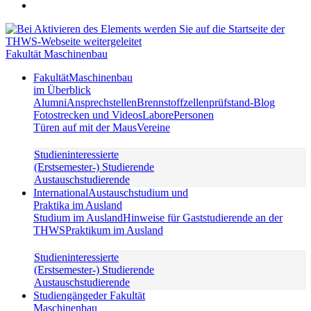
Fakultät Maschinenbau
Fakultät
Maschinenbau
im Überblick
Alumni
Ansprechstellen
Brennstoffzellenprüfstand-Blog
Fotostrecken und Videos
Labore
Personen
Türen auf mit der Maus
Vereine
Studieninteressierte
(Erstsemester-) Studierende
Austauschstudierende
International
Austauschstudium und
Praktika im Ausland
Studium im Ausland
Hinweise für Gaststudierende an der
THWS
Praktikum im Ausland
Studieninteressierte
(Erstsemester-) Studierende
Austauschstudierende
Studiengänge
der Fakultät
Maschinenbau