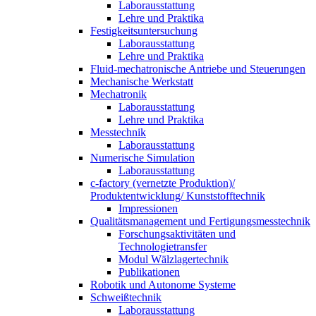
Laborausstattung
Lehre und Praktika
Festigkeitsuntersuchung
Laborausstattung
Lehre und Praktika
Fluid-mechatronische Antriebe und Steuerungen
Mechanische Werkstatt
Mechatronik
Laborausstattung
Lehre und Praktika
Messtechnik
Laborausstattung
Numerische Simulation
Laborausstattung
c-factory (vernetzte Produktion)/
Produktentwicklung/ Kunststofftechnik
Impressionen
Qualitätsmanagement und Fertigungsmesstechnik
Forschungsaktivitäten und
Technologietransfer
Modul Wälzlagertechnik
Publikationen
Robotik und Autonome Systeme
Schweißtechnik
Laborausstattung