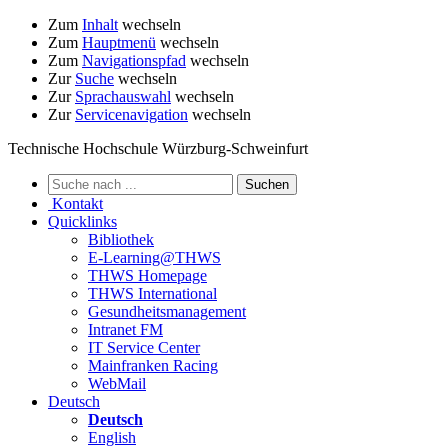
Zum
Inhalt
wechseln
Zum
Hauptmenü
wechseln
Zum
Navigationspfad
wechseln
Zur
Suche
wechseln
Zur
Sprachauswahl
wechseln
Zur
Servicenavigation
wechseln
Technische Hochschule Würzburg-Schweinfurt
Kontakt
Quicklinks
Bibliothek
E-Learning@THWS
THWS Homepage
THWS International
Gesundheitsmanagement
Intranet FM
IT Service Center
Mainfranken Racing
WebMail
Deutsch
Deutsch
English