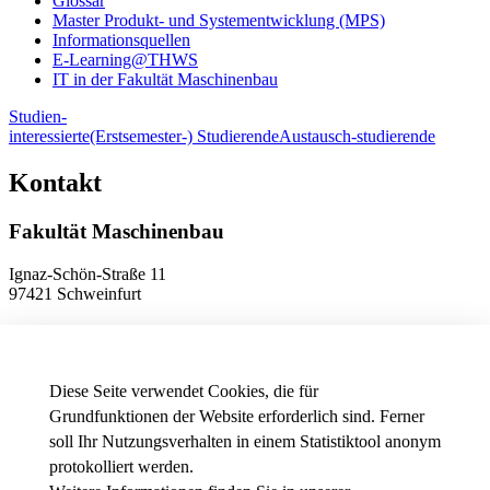
Glossar
Master Produkt- und Systementwicklung (MPS)
Informationsquellen
E-Learning@THWS
IT in der Fakultät Maschinenbau
Studien-
interessierte
(Erstsemester-) Studierende
Austausch-studierende
Kontakt
Fakultät Maschinenbau
Ignaz-Schön-Straße 11
97421 Schweinfurt
Telefon
+49 9721 940-9902
E-Mail
dekanat.fm[at]thws.de
Anfahrt
Diese Seite verwendet Cookies, die für
Grundfunktionen der Website erforderlich sind. Ferner
soll Ihr Nutzungsverhalten in einem Statistiktool anonym
Datenschutzeinstellungen
protokolliert werden.