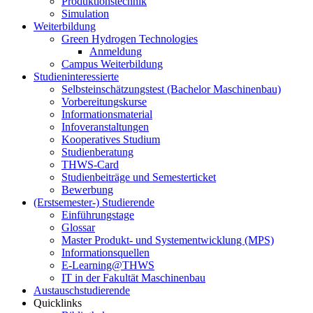
Produktionstechnik
Simulation
Weiterbildung
Green Hydrogen Technologies
Anmeldung
Campus Weiterbildung
Studieninteressierte
Selbsteinschätzungstest (Bachelor Maschinenbau)
Vorbereitungskurse
Informationsmaterial
Infoveranstaltungen
Kooperatives Studium
Studienberatung
THWS-Card
Studienbeiträge und Semesterticket
Bewerbung
(Erstsemester-) Studierende
Einführungstage
Glossar
Master Produkt- und Systementwicklung (MPS)
Informationsquellen
E-Learning@THWS
IT in der Fakultät Maschinenbau
Austauschstudierende
Quicklinks