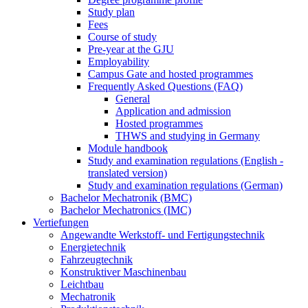
Study plan
Fees
Course of study
Pre-year at the GJU
Employability
Campus Gate and hosted programmes
Frequently Asked Questions (FAQ)
General
Application and admission
Hosted programmes
THWS and studying in Germany
Module handbook
Study and examination regulations (English -
translated version)
Study and examination regulations (German)
Bachelor Mechatronik (BMC)
Bachelor Mechatronics (IMC)
Vertiefungen
Angewandte Werkstoff- und Fertigungstechnik
Energietechnik
Fahrzeugtechnik
Konstruktiver Maschinenbau
Leichtbau
Mechatronik