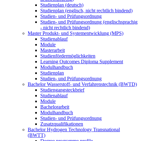
Studienplan (deutsch)
Studienplan (englisch, nicht rechtlich bindend)
Studien- und Prüfungsordnung
Studien- und Prüfungsordnung (englischsprachig
- nicht rechtlich bindend)
Master Produkt- und Systementwicklung (MPS)
Studienablauf
Module
Masterarbeit
Studienfördermöglichkeiten
Learning Outcomes Diploma Supplement
Modulhandbuch
Studienplan
Studien- und Prüfungsordnung
Bachelor Wasserstoff- und Verfahrenstechnik (BWTD)
Studiengangsteckbrief
Studienablauf
Module
Bachelorarbeit
Modulhandbuch
Studien- und Prüfungsordnung
Zusatzqualifikationen
Bachelor Hydrogen Technology Transnational
(BWTT)
Degree programme profile